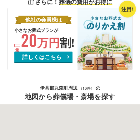
さらに！
葬儀の費用がお得に
注目!
他社
会員様
の
は
小さなお葬式プランが
20
万円
割!
詳しくはこちら
伊具郡丸森町
周辺
の
（16件）
地図から葬儀場・斎場を探す