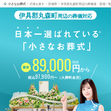
小さなお葬式
式場を探す
宮城県
伊具郡丸森町周辺の葬儀場・斎場一
伊具郡丸森町
周辺の葬儀対応
89,000
税抜
円
から
97,900
税込
円〜（火葬料金別）
更新日：2026年8月6日