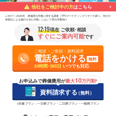
他社をご検討中の方
はこちら
※ 2017～2025年 葬儀受注件数に関する調査（TPCマーケティングリサーチ調べ。仲介や
再委託による施行を含む件数）において受注件数No1
12:19
現在
ご依頼･相談
すぐにご案内可能
です
ご相談・ご依頼・資料請求
電話をかける
無料
24時間･365日
いつでも対応
10
お申込みで葬儀費用が
最大
万円割
※
資料請求する
（無料）
※対象プラン：一日葬プラン・二日葬プラン・一般葬プラン