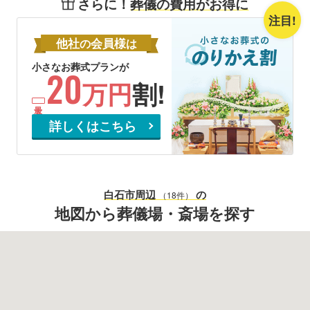
さらに！
葬儀の費用がお得に
注目!
他社
会員様
の
は
小さなお葬式プランが
20
万円
割!
詳しくはこちら
白石市
周辺
の
（18件）
地図から葬儀場・斎場を探す