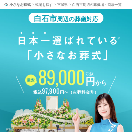
小さなお葬式
式場を探す
宮城県
白石市周辺の葬儀場・斎場一覧
白石市
周辺の葬儀対応
89,000
税抜
円
から
97,900
税込
円〜（火葬料金別）
更新日：2026年8月7日