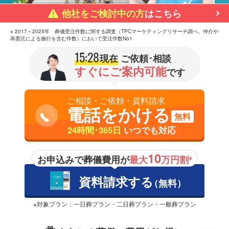
他社をご検討中の方
はこちら
※ 2017～2025年 葬儀受注件数に関する調査（TPCマーケティングリサーチ調べ。仲介や
再委託による施行を含む件数）において受注件数No1
15:28
現在
ご依頼･相談
すぐにご案内可能
です
ご相談・ご依頼・資料請求
電話をかける
無料
24時間･365日
いつでも対応
10
お申込みで葬儀費用が
最大
万円割
※
資料請求する
（無料）
※対象プラン：一日葬プラン・二日葬プラン・一般葬プラン