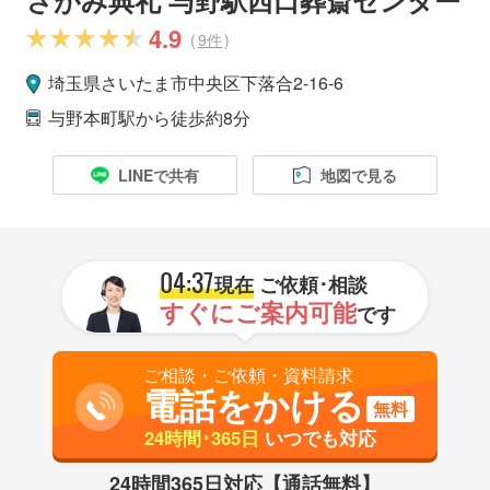
4.9
(
9件
)
埼玉県
さいたま市
中央区
下落合2-16-6
与野本町駅
から徒歩約8分
LINEで共有
地図で見る
04:37
現在
ご依頼･相談
すぐにご案内可能
です
ご相談・ご依頼・資料請求
電話をかける
無料
24時間･365日
いつでも対応
24時間365日対応【通話無料】