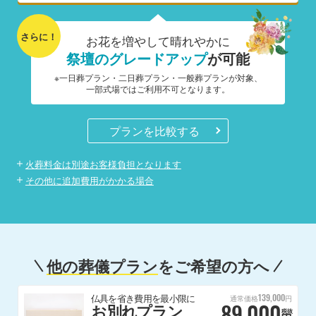
さらに！
お花を増やして晴れやかに
祭壇のグレードアップ
が可能
※一日葬プラン・二日葬プラン・一般葬プランが対象、
一部式場ではご利用不可となります。
プランを比較する
火葬料金は別途お客様負担となります
その他に追加費用がかかる場合
他の葬儀プラン
をご希望の方へ
139,000
仏具を省き費用を最小限に
通常価格
円
89,000
お別れプラン
税抜