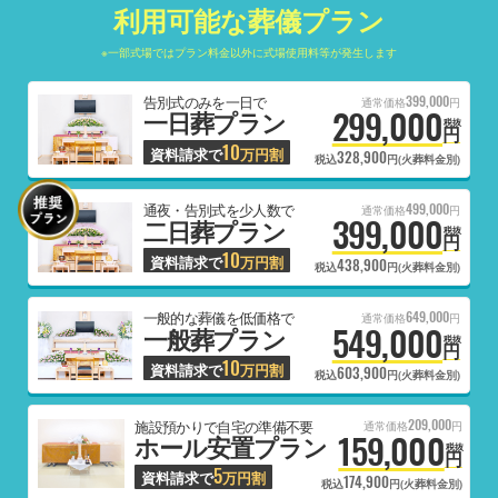
利用可能な葬儀プラン
※一部式場ではプラン料金以外に式場使用料等が発生します
399,000
告別式のみを一日で
通常価格
円
299,000
一日葬プラン
税抜
円
10
資料請求で
万円割
328,900
税込
円(火葬料金別)
499,000
通夜・告別式を少人数で
通常価格
円
399,000
二日葬プラン
税抜
円
10
資料請求で
万円割
438,900
税込
円(火葬料金別)
649,000
一般的な葬儀を低価格で
通常価格
円
549,000
一般葬プラン
税抜
円
10
資料請求で
万円割
603,900
税込
円(火葬料金別)
209,000
施設預かりで自宅の準備不要
通常価格
円
159,000
ホール安置プラン
税抜
円
5
資料請求で
万円割
174,900
税込
円(火葬料金別)