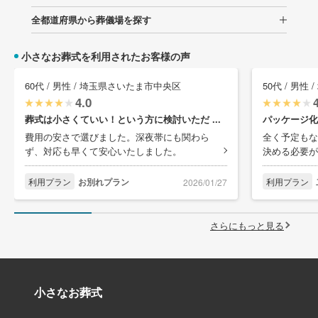
全都道府県から葬儀場を探す
小さなお葬式を利用されたお客様の声
60代 / 男性 / 埼玉県さいたま市中央区
50代 / 男
4.0
葬式は小さくていい！という方に検討いただ ...
パッケージ化
費用の安さで選びました。深夜帯にも関わら
全く予定もな
ず、対応も早くて安心いたしました。
決める必要があ
利用プラン
お別れプラン
利用プラン
2026/01/27
さらにもっと見る
小さなお葬式