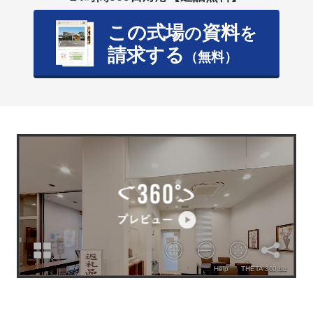
この式場
資料
の
を
請求する
（無料）