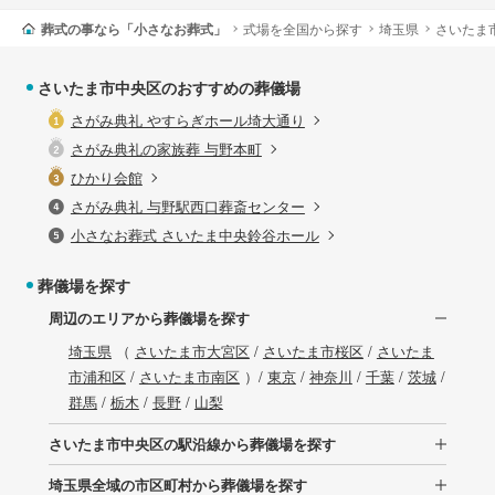
葬式の事なら「小さなお葬式」
式場を全国から探す
埼玉県
さいたま
さいたま市中央区のおすすめの葬儀場
さがみ典礼 やすらぎホール埼大通り
さがみ典礼の家族葬 与野本町
ひかり会館
さがみ典礼 与野駅西口葬斎センター
小さなお葬式 さいたま中央鈴谷ホール
葬儀場を探す
周辺のエリアから葬儀場を探す
埼玉県
（
さいたま市大宮区
/
さいたま市桜区
/
さいたま
市浦和区
/
さいたま市南区
）/
東京
/
神奈川
/
千葉
/
茨城
/
群馬
/
栃木
/
長野
/
山梨
さいたま市中央区の駅沿線から葬儀場を探す
埼玉県全域の市区町村から葬儀場を探す