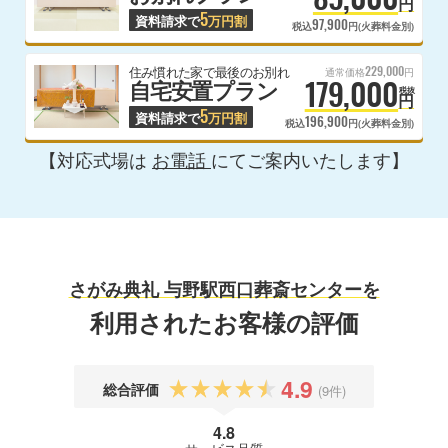
円
5
資料請求で
万円割
97,900
税込
円(火葬料金別)
229,000
住み慣れた家で最後のお別れ
通常価格
円
179,000
自宅安置プラン
税抜
円
5
資料請求で
万円割
196,900
税込
円(火葬料金別)
【対応式場は
お電話
にてご案内いたします】
さがみ典礼 与野駅西口葬斎センターを
利用されたお客様の評価
4.9
総合評価
(9件)
4.8