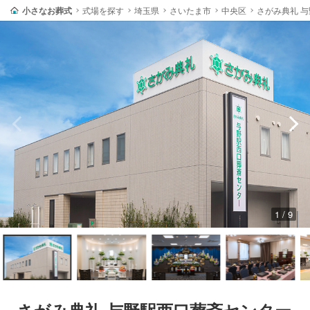
小さなお葬式
式場を探す
埼玉県
さいたま市
中央区
さがみ典礼 
1 / 9
さがみ典礼 与野駅西口葬斎センター