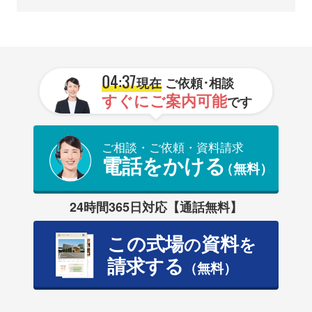
04:37
現在
ご依頼･相談
すぐにご案内可能
です
ご相談・ご依頼・資料請求
電話をかける
（無料）
24時間365日対応【通話無料】
この式場
資料
の
を
請求する
（無料）