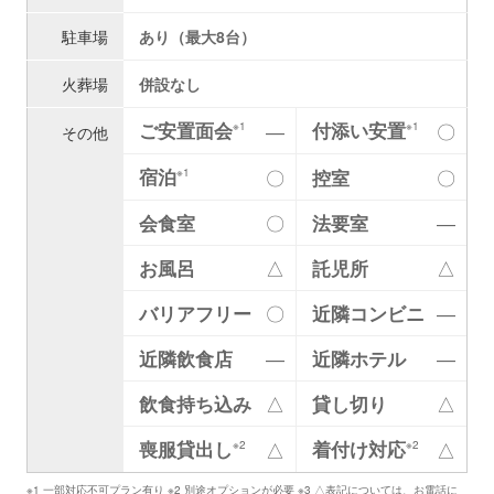
駐車場
あり（最大8台）
火葬場
併設なし
ご安置面会
付添い安置
―
〇
※1
※1
その他
宿泊
〇
控室
〇
※1
会食室
〇
法要室
―
お風呂
△
託児所
△
バリアフリー
〇
近隣コンビニ
―
近隣飲食店
―
近隣ホテル
―
飲食持ち込み
△
貸し切り
△
喪服貸出し
着付け対応
△
△
※2
※2
※1 一部対応不可プラン有り ※2 別途オプションが必要 ※3 △表記については、お電話に