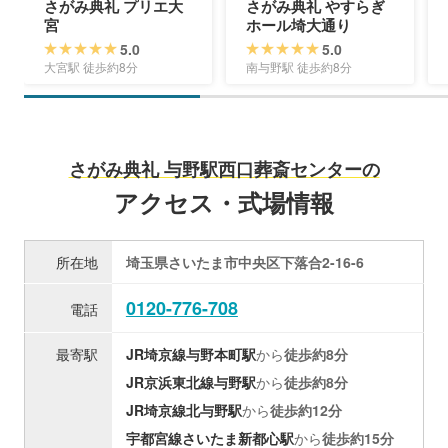
さがみ典礼 プリエ大
さがみ典礼 やすらぎ
宮
ホール埼大通り
5.0
5.0
大宮駅 徒歩約8分
南与野駅 徒歩約8分
さがみ典礼 与野駅西口葬斎センターの
アクセス・式場情報
所在地
埼玉県さいたま市中央区下落合2-16-6
0120-776-708
電話
最寄駅
JR埼京線
与野本町駅
から
徒歩約8分
JR京浜東北線
与野駅
から
徒歩約8分
JR埼京線
北与野駅
から
徒歩約12分
宇都宮線
さいたま新都心駅
から
徒歩約15分