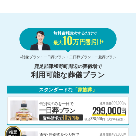
無料資料請求するだけで
10
万円割引!
※
最大
※対象プラン：一日葬プラン・二日葬プラン・一般葬プラン
鹿足郡津和野町
周辺の葬儀場で
利用可能な葬儀プラン
スタンダードな
「家族葬」
399,000
告別式のみを一日で
通常価格
円
299,000
一日葬
プラン
税抜
円
10
資料請求で
万円割
328,900
税込
円（火葬料金別）
499,000
通夜･告別式を少人数で
通常価格
円