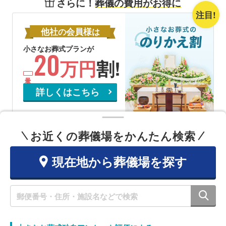
さらに！
葬儀の費用がお得に
注目!
他社
会員様
の
は
小さなお葬式プランが
20
万円
割!
詳しくはこちら
お近くの葬儀場をかんたん検索
現在地から葬儀場を探す