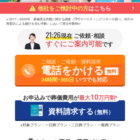
他社をご検討中の方
はこちら
※ 2017～2025年 葬儀受注件数に関する調査（TPCマーケティングリサーチ調べ。仲介や
再委託による施行を含む件数）において受注件数No1
21:26
現在
ご依頼･相談
すぐにご案内可能
です
ご相談・ご依頼・資料請求
電話をかける
無料
24時間･365日
いつでも対応
10
お申込みで葬儀費用が
最大
万円割
※
資料請求する
（無料）
※対象プラン：一日葬プラン・二日葬プラン・一般葬プラン