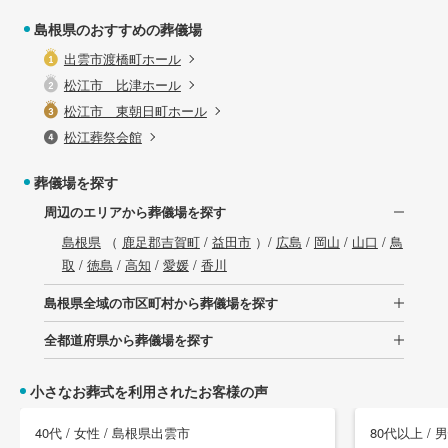
島根県のおすすめの葬儀場
出雲市渡橋町ホール
松江市 比津ホール
松江市 東朝日町ホール
松江葬祭会館
葬儀場を探す
周辺のエリアから葬儀場を探す
島根県
（
鹿足郡吉賀町
/
益田市
）/
広島
/
岡山
/
山口
/
鳥
取
/
徳島
/
高知
/
愛媛
/
香川
島根県全域の市区町村から葬儀場を探す
全都道府県から葬儀場を探す
小さなお葬式を利用されたお客様の声
40代 / 女性 / 島根県出雲市
80代以上 / 