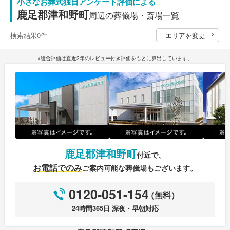
小さなお葬式独自アンケート評価による
鹿足郡津和野町
周辺の葬儀場・斎場一覧
検索結果0件
エリアを変更
※総合評価は直近2年のレビュー付き評価をもとに算出しています。
鹿足郡津和野町
付近で、
お電話でのみ
ご案内可能な
葬儀場もございます。
0120-051-154
（無料）
24時間365日 深夜・早朝対応