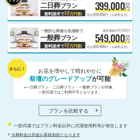
399,000
二日葬
プラン
税抜
円
10
資料請求で
万円割
438,900
税込
円（火葬料金別）
649,000
一般的な葬儀を低価格で
通常価格
円
549,000
一般葬
プラン
税抜
円
10
資料請求で
万円割
603,900
税込
円（火葬料金別）
さらに！
お花を増やして晴れやかに
祭壇のグレードアップ
が可能
※一日葬プラン・二日葬プラン・一般葬プランが対象、
一部式場ではご利用不可となります。
プランを比較する
一部式場ではプラン料金以外に式場使用料等が発生します
火葬料金は別途お客様負担となります