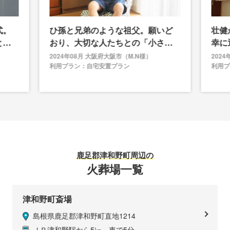
式。
ひ孫と兄弟のような祖父。願いど
壮健
とも
おり、大切な人たちとの「小さな
幸に
お別れ式」ができました
安な
2024年08月 大阪府大阪市（M.N様）
202
利用プラン：自宅安置プラン
利用プ
鹿足郡津和野町
周辺の
火葬場一覧
津和野町斎場
島根県鹿足郡津和野町直地1214
ＪＲ津和野駅から5㎞，車で5分