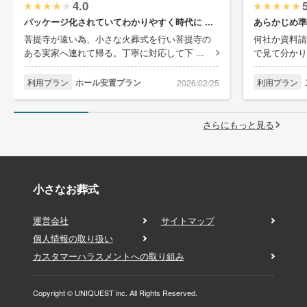
4.0
パッケージ化されていてわかりやすく時代に ...
あらかじめ準
菩提寺が遠い為、小さな火葬式を行い菩提寺の
何社か資料請
ある実家へ連れて帰る。丁寧に対応して下 ...
で見て分かり
利用プラン
ホール安置プラン
利用プラン
2026/02/25
さらにもっと見る
小さなお葬式
運営会社
サイトマップ
個人情報の取り扱い
カスタマーハラスメントへの取り組み
Copyright © UNIQUEST inc. All Rights Reserved.