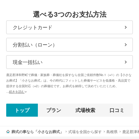
選べる3つのお支払方法
クレジットカード
分割払い（ローン）
現金一括払い
鹿足郡津和野町で葬儀・家族葬・葬儀社を探すなら全国ご依頼件数No.1（※1）の【小さな
お葬式】「小さなお葬式」は、今の時代にフィットした葬儀サービスを低価格・高品質で
提供する全国対応（※2）の葬儀社です。お葬式を納得して決めていただくため、
...
続きを読む
トップ
プラン
式場検索
口コミ
葬式の事なら「小さなお葬式」
式場を全国から探す
島根県
鹿足郡津