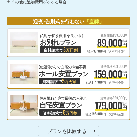
その他に追加費用がかかる場合
通夜･告別式を行わない
「直葬」
139,000
仏具を省き費用を最小限に
通常価格
円
89,000
お別れ
プラン
税抜
円
5
資料請求で
万円割
97,900
税込
円（火葬料金別）
209,000
施設預かりで自宅の準備不要
通常価格
円
159,000
ホール安置
プラン
税抜
円
5
資料請求で
万円割
174,900
税込
円（火葬料金別）
229,000
住み慣れた家で最後のお別れ
通常価格
円
179,000
自宅安置
プラン
税抜
円
5
資料請求で
万円割
196,900
税込
円（火葬料金別）
プランを比較する