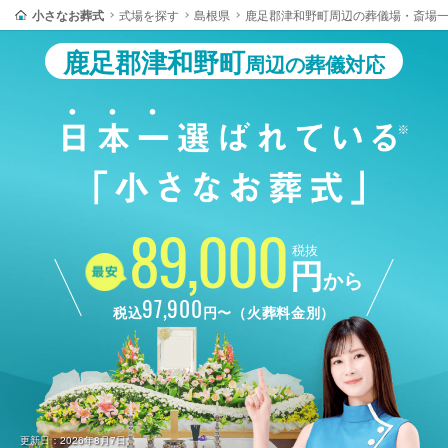
小さなお葬式
式場を探す
島根県
鹿足郡津和野町周辺の葬儀場・斎場
鹿足郡津和野町
周辺の葬儀対応
89,000
税抜
円
から
97,900
税込
円〜（火葬料金別）
更新日：2026年8月7日