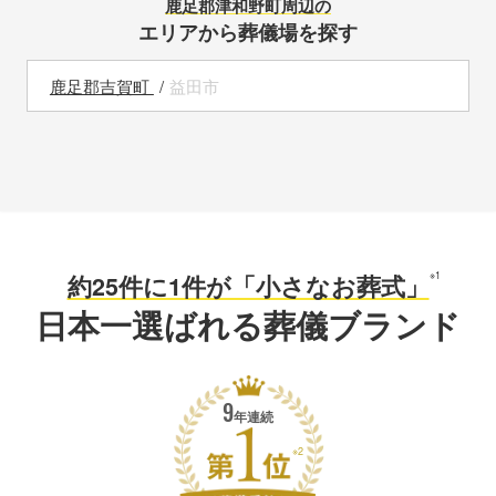
鹿足郡津和野町
周辺の
エリアから葬儀場を探す
鹿足郡吉賀町
益田市
※1
約25件に1件が「小さなお葬式」
日本一選ばれる葬儀ブランド
9
年連続
※2