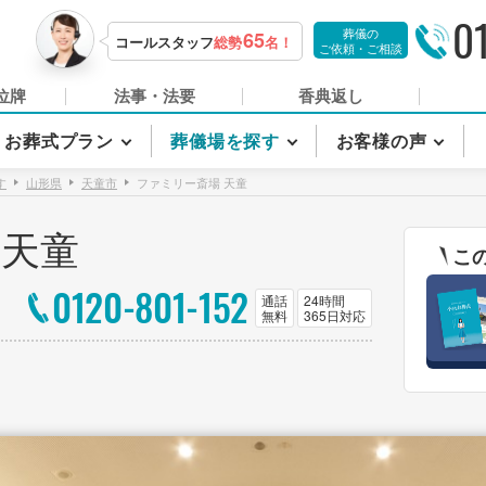
0
葬儀の
65
コールスタッフ
総勢
名！
ご依頼・ご相談
位牌
法事・法要
香典返し
お葬式プラン
葬儀場を探す
お客様の声
す
山形県
天童市
ファミリー斎場 天童
 天童
こ
0120-801-152
通話
24時間
無料
365日対応