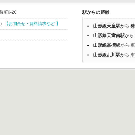
桜町6-26
駅からの距離
）
【お問合せ・資料請求など 】
山形線
天童駅
から 徒
山形線
天童南駅
から
山形線
高擶駅
から 
山形線
乱川駅
から 車