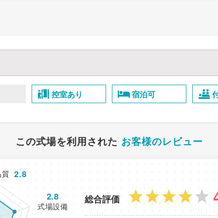
控室あり
宿泊可
この式場を利用された
お客様のレビュー
2.8
品質
2.8
総合評価
式場設備