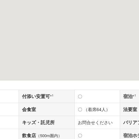
付添い安置可
宿泊
※1
〇
※1
会食室
法要室
〇 （着席64人）
キッズ・託児所
バリア
お問合せください
飲食店
宿泊ホ
〇
（500m圏内）