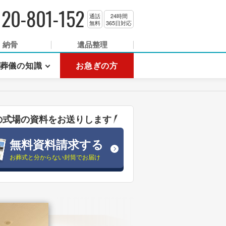
120-801-152
通話
24時間
無料
365日対応
納骨
遺品整理
葬儀の知識
お急ぎの方
の式場の資料をお送りします
無料資料請求する
お葬式と分からない封筒でお届け