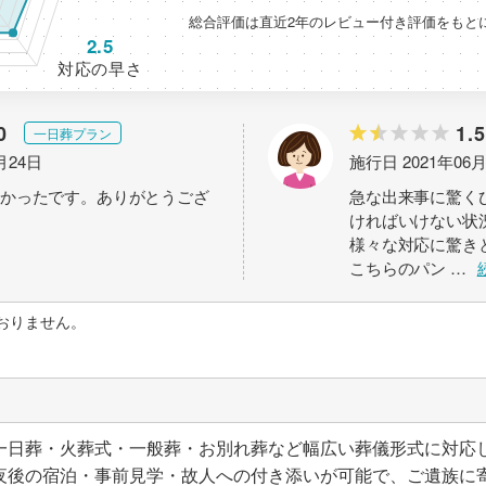
総合評価は直近2年のレビュー付き評価をもと
2.5
対応の早さ
0
1.5
一日葬プラン
月24日
施行日 2021年06
かったです。ありがとうござ
急な出来事に驚く
ければいけない状
様々な対応に驚き
こちらのパン
…
おりません。
一日葬・火葬式・一般葬・お別れ葬など幅広い葬儀形式に対応
夜後の宿泊・事前見学・故人への付き添いが可能で、ご遺族に