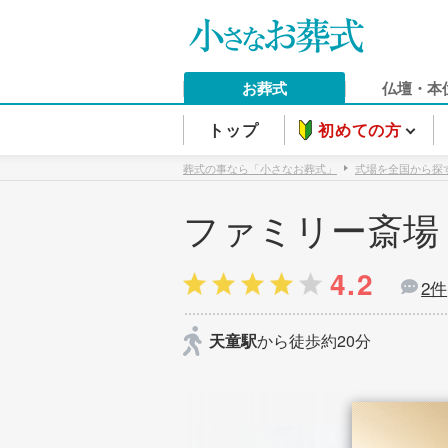
お葬式
仏壇・本
トップ
初めての方
葬式の事なら「小さなお葬式」
式場を全国から探
ファミリー斎場
4.2
2件
天童駅
から徒歩約20分