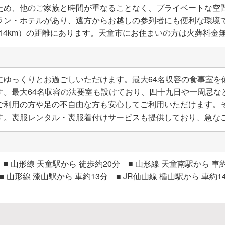
ため、他のご家族と時間が重なることなく、プライベートな空
ラン・ホテルがあり、遠方からお越しの参列者にも便利な環境で
.14km）の距離にあります。天童市にお住まいの方は火葬料金
にゆっくりとお過ごしいただけます。最大64名収容の食事室を
す。最大64名収容の法要室も設けており、四十九日や一周忌な
ご利用の方や足の不自由な方も安心してご利用いただけます。
す。喪服レンタル・喪服着付けサービスも提供しており、急な
山形線 天童駅から 徒歩約20分 ■ 山形線 天童南駅から 車約
■ 山形線 漆山駅から 車約13分 ■ JR仙山線 楯山駅から 車約1