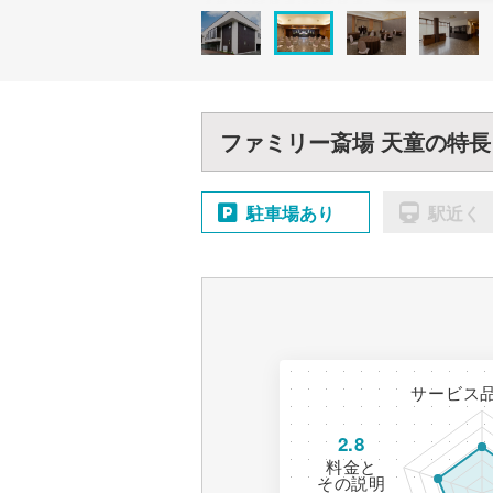
ファミリー斎場 天童の特長
駐車場あり
駅近く
サービス
2.8
料金と
その説明