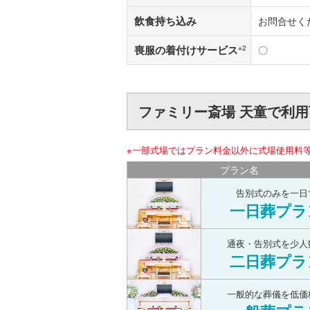
飲食持ち込み
お問合せく
喪服の着付けサービス
※2
〇
ファミリー斎場 天童で利
※一部式場ではプラン料金以外に式場使用料
プラン名
告別式のみを一日
一日葬プラ
通夜・告別式を少人
二日葬プラ
一般的な葬儀を低価