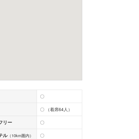
〇
〇 （着席64人）
フリー
〇
テル
〇
（10km圏内）