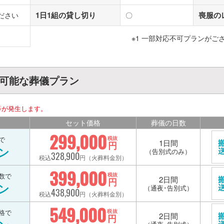
1日1組の貸し切り
喪服の
ださい
〇
※1 一部対応不可プランがご
用可能な葬儀プラン
等が発生します。
セット価格
葬儀の日数
299,000
で
税抜
1日間
円
ン
（告別式のみ）
328,900
税込
円（火葬料金別）
399,000
数で
税抜
2日間
円
ン
（通夜･告別式）
438,900
税込
円（火葬料金別）
549,000
格で
税抜
2日間
円