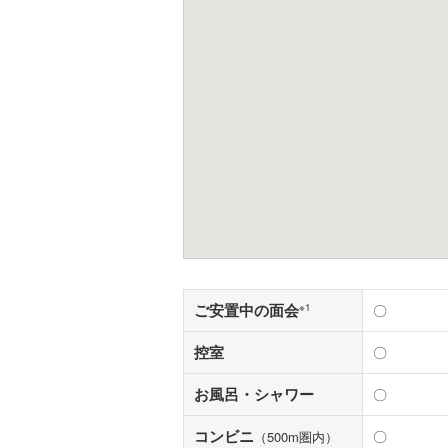
ご安置中の面会
※1
〇
控室
〇
お風呂・シャワー
〇
コンビニ
〇
（500m圏内）