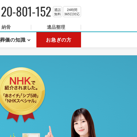
120-801-152
通話
24時間
無料
365日対応
納骨
遺品整理
葬儀の知識
お急ぎの方