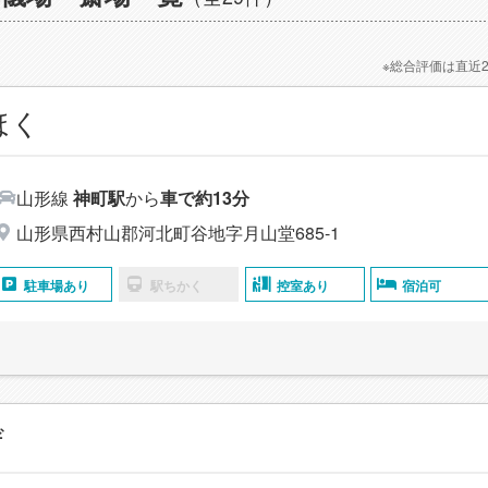
※総合評価は直近
ほく
山形線
神町駅
から
車で約13分
山形県西村山郡河北町谷地字月山堂685-1
駐車場あり
駅ちかく
控室あり
宿泊可
ザ