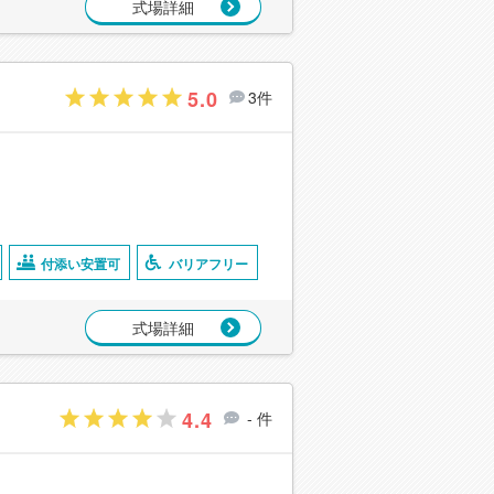
式場詳細
5.0
3件
付添い安置可
バリアフリー
式場詳細
4.4
- 件