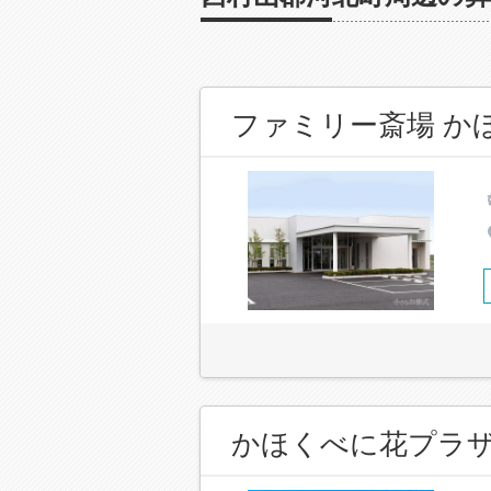
ファミリー斎場 か
かほくべに花プラ