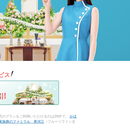
ビス
!
式のプランをご利用いただけるのは29件で、
かほ
家族葬のファミラル 寒河江
（フルーツライン左