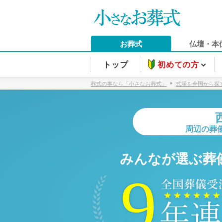
お葬式
仏壇・本
トップ
初めての方
葬式の事なら「小さなお葬式」
式場を全国から探
周辺の葬
みんなが選ぶ葬
9