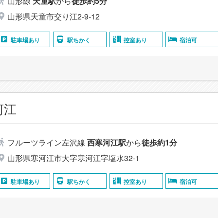
山形線
天童駅
から
徒歩約5分
山形県天童市交り江2-9-12
駐車場あり
駅ちかく
控室あり
宿泊可
河江
フルーツライン左沢線
西寒河江駅
から
徒歩約1分
山形県寒河江市大字寒河江字塩水32-1
駐車場あり
駅ちかく
控室あり
宿泊可