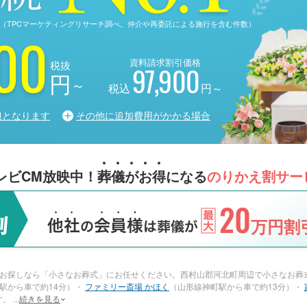
る調査（TPCマーケティングリサーチ調べ。仲介や再委託による施行を含む件数）
00
資料請求割引価格
税抜
97,900
円
～
税込
円～
担となります
その他に追加費用がかかる場合
レビCM放映中！
葬
儀
が
お
得
になる
のりかえ割サー
20
万円割引
お探しなら「小さなお葬式」にお任せください。西村山郡河北町周辺で小さなお葬
駅から車で約14分）・
ファミリー斎場 かほく
（山形線神町駅から車で約13分）・
す。
...
続きを見る