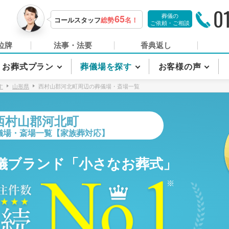
0
葬儀の
65
コールスタッフ
総勢
名！
ご依頼・ご相談
位牌
法事・法要
香典返し
お葬式プラン
葬儀場を探す
お客様の声
す
山形県
西村山郡河北町周辺の葬儀場・斎場一覧
西村山郡河北町
儀場・斎場一覧【家族葬対応】
儀ブランド「小さなお葬式」