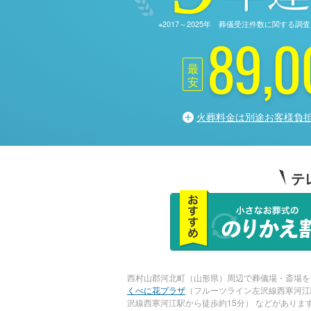
※2017～2025年 葬儀受注件数に関す
89,0
最
安
火葬料金は別途お客様負
テ
西村山郡河北町（山形県）周辺で葬儀場・斎場を
くべに花プラザ
（フルーツライン左沢線西寒河江
沢線西寒河江駅から徒歩約15分） などがありま