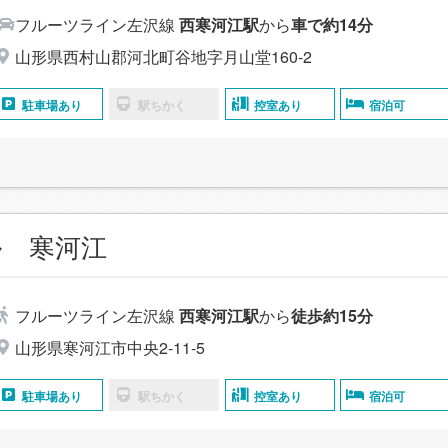
フルーツライン左沢線
西寒河江駅
から
車で約14分
山形県西村山郡河北町谷地字月山堂160-2
駐車場あり
駅ちかく
控室あり
宿泊可
ル 寒河江
フルーツライン左沢線
西寒河江駅
から
徒歩約15分
山形県寒河江市中央2‐11‐5
駐車場あり
駅ちかく
控室あり
宿泊可