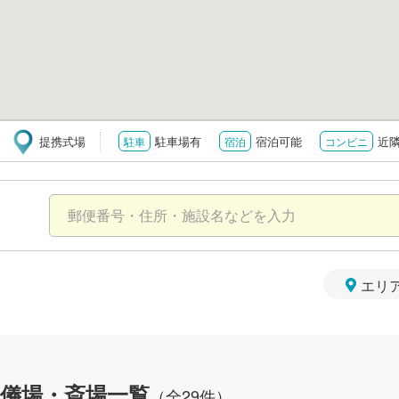
提携式場
駐車場有
宿泊可能
近
駐車
宿泊
コンビニ
エリ
儀場・斎場一覧
（全29件）