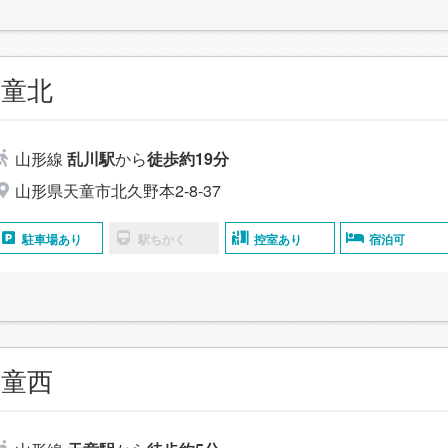
天童北
山形線
乱川駅
から
徒歩約19分
山形県天童市北久野本2-8-37
駐車場あり
駅ちかく
控室あり
宿泊可
天童西