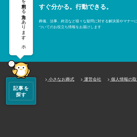
を利用する方法もあります。
すぐ分かる。行動できる。
葬儀、法事、終活など様々な疑問に対する解決策やマナー
ついてのお役立ち情報をお届けします
ホ
。
小さなお葬式
運営会社
個人情報の取
記事を
探す