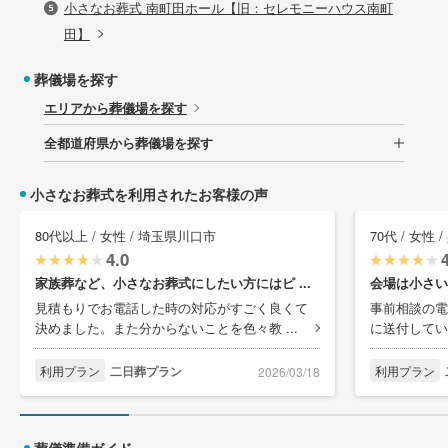
小さなお葬式 南町田ホール【旧：セレモニーハウス南町
田】
葬儀場を探す
エリアから葬儀場を探す
全都道府県から葬儀場を探す
小さなお葬式を利用されたお客様の声
80代以上 / 女性 / 埼玉県川口市
70代 / 女性
4.0
家族葬など、小さなお葬式にしたい方にはピ ...
会場は小さい
見積もりでお電話した時の対応がすごく良くて
事前相談の電
決めました。また分からないことを色々教 ...
に送付してい
利用プラン
二日葬プラン
利用プラン
2026/03/18