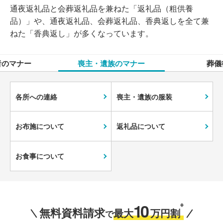
通夜返礼品と会葬返礼品を兼ねた「返礼品（粗供養
品）」や、通夜返礼品、会葬返礼品、香典返しを全て兼
ねた「香典返し」が多くなっています。
者のマナー
喪主・遺族のマナー
葬儀
各所への連絡
喪主・遺族の服装
お布施について
返礼品について
お食事について
10
※
無料資料請求
最大
万円割
で