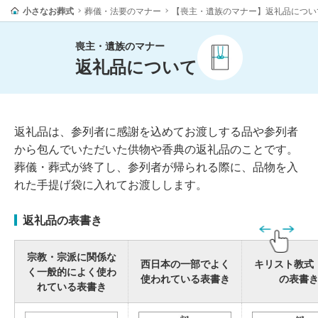
小さなお葬式
葬儀・法要のマナー
【喪主・遺族のマナー】返礼品につい
喪主・遺族のマナー
返礼品について
返礼品は、参列者に感謝を込めてお渡しする品や参列者
から包んでいただいた供物や香典の返礼品のことです。
葬儀・葬式が終了し、参列者が帰られる際に、品物を入
れた手提げ袋に入れてお渡しします。
返礼品の表書き
宗教・宗派に関係な
西日本の一部でよく
キリスト教式
く一般的によく使わ
使われている表書き
の表書
れている表書き