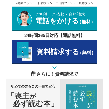
※対象プラン：一日葬プラン・二日葬プラン・一般葬プラン
ご相談・ご依頼・資料請求
電話をかける
（無料）
24時間365日対応【通話無料】
資料請求する
（無料）
さらに！資料請求で
初めての方もこの一冊で安心
「喪主
が
必ず読む本」