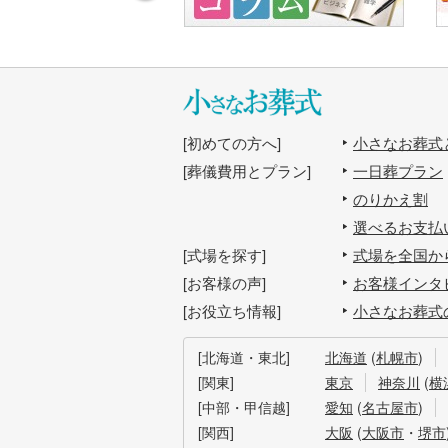
初めての方へ
小さなお葬式
葬儀費用とプラン
一日葬プラン
のりかえ割
選べるお支払
式場を探す
式場を全国か
お客様の声
お客様インタ
お役立ち情報
小さなお葬式
北海道・東北
北海道
(
札幌市
)
関東
東京
神奈川
(
横
中部・甲信越
愛知
(
名古屋市
)
関西
大阪
(
大阪市
・
堺市