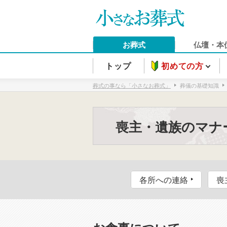
お葬式
仏壇・本
トップ
初めての方
葬式の事なら「小さなお葬式」
葬儀の基礎知識
喪主・遺族のマナ
各所への連絡
喪