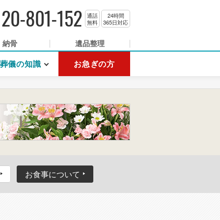
120-801-152
通話
24時間
無料
365日対応
納骨
遺品整理
葬儀の知識
お急ぎの方
お食事について