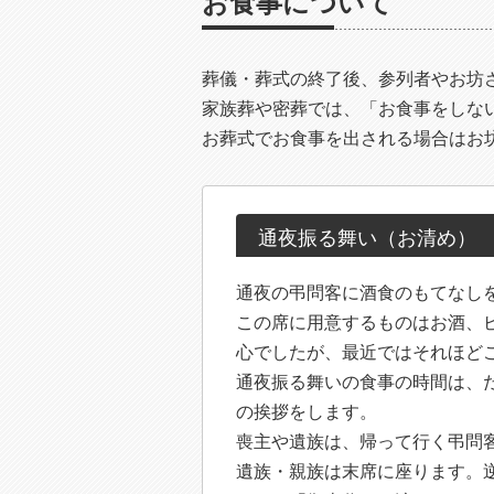
お食事について
葬儀・葬式の終了後、参列者やお坊
家族葬や密葬では、「お食事をしな
お葬式でお食事を出される場合はお
通夜振る舞い（お清め）
通夜の弔問客に酒食のもてなし
この席に用意するものはお酒、
心でしたが、最近ではそれほど
通夜振る舞いの食事の時間は、
の挨拶をします。
喪主や遺族は、帰って行く弔問
遺族・親族は末席に座ります。