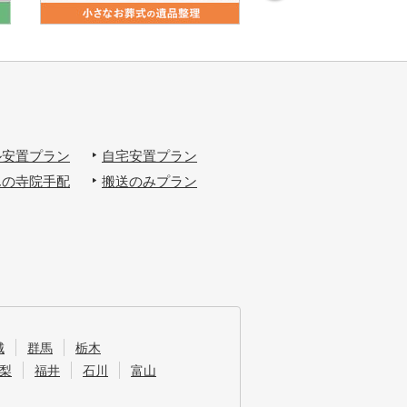
ル安置プラン
自宅安置プラン
んの寺院手配
搬送のみプラン
城
群馬
栃木
梨
福井
石川
富山