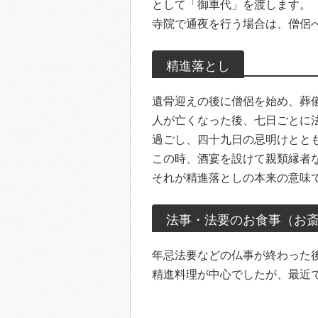
として「御車代」を渡します。
寺院で通夜を行う場合は、僧侶
精進落とし
遺骨迎えの後に僧侶を始め、葬
人が亡くなった後、七日ごとに
過ごし、四十九日の忌明けとと
この時、酒宴を設けて親類縁者
それが精進落としの本来の意味
法事・法要のお食事（お
年忌法要などの仏事が終わった
精進料理が中心でしたが、最近