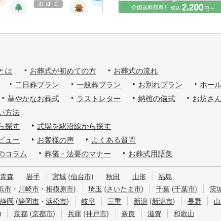
とは
お葬式が初めての方
お葬式の流れ
二日葬プラン
一般葬プラン
お別れプラン
ホー
華やかなお葬式
ラストレター
納棺の儀式
お坊さ
い方法
ら探す
式場を駅沿線から探す
ビュー
お客様の声
よくある質問
のコラム
葬儀・法要のマナー
お葬式用語集
青森
岩手
宮城
(
仙台市
)
秋田
山形
福島
浜市
・
川崎市
・
相模原市
)
埼玉
(
さいたま市
)
千葉
(
千葉市
)
茨
静岡
(
静岡市
・
浜松市
)
岐阜
三重
新潟
(
新潟市
)
長野
山
)
京都
(
京都市
)
兵庫
(
神戸市
)
奈良
滋賀
和歌山