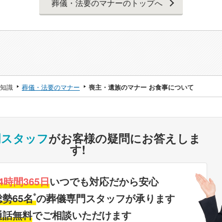
葬儀・法要のマナーのトップへ
知識
葬儀・法要のマナー
喪主・遺族のマナー お食事について
門スタッフ
がお客様の疑問にお答えしま
す!
4時間365日
いつでも対応だから安心
※
総勢65名
の葬儀専門スタッフが承ります
通話無料
でご相談いただけます