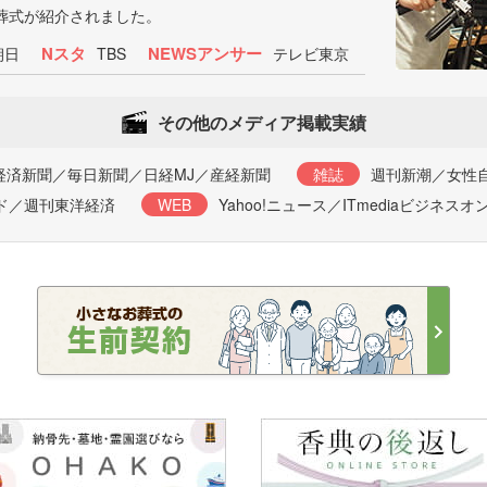
葬式が紹介されました。
Nスタ
NEWSアンサー
朝日
TBS
テレビ東京
その他のメディア掲載実績
経済新聞／毎日新聞／日経MJ／産経新聞
雑誌
週刊新潮／女性自
ンド／週刊東洋経済
WEB
Yahoo!ニュース／ITmediaビジネス