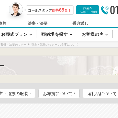
0
葬儀の
65
コールスタッフ
総勢
名！
ご依頼・ご相談
位牌
法事・法要
香典返し
お葬式プラン
葬儀場を探す
お客様の声
葬儀・法要のマナー
喪主・遺族のマナー お食事について
ー
主・遺族の服装
お布施について
返礼品について