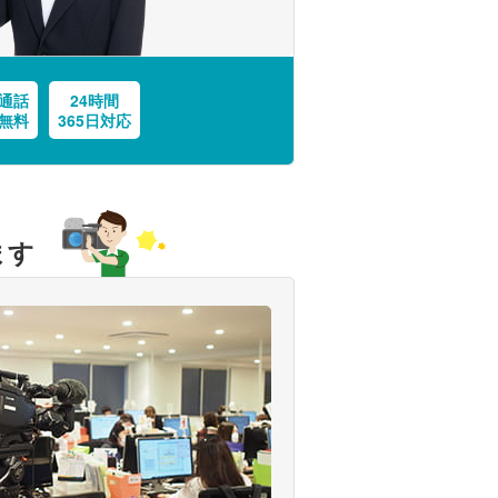
通話
24時間
無料
365日対応
ます