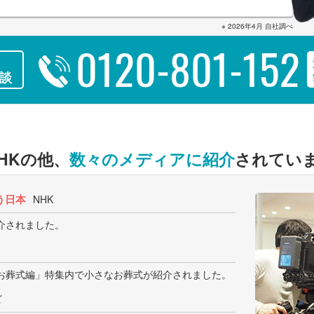
※ 2026年4月 自社調べ
0120-801-152
談
HKの他、
数々のメディアに紹介
されてい
う日本
NHK
介されました。
お葬式編」特集内で小さなお葬式が紹介されました。
ビ