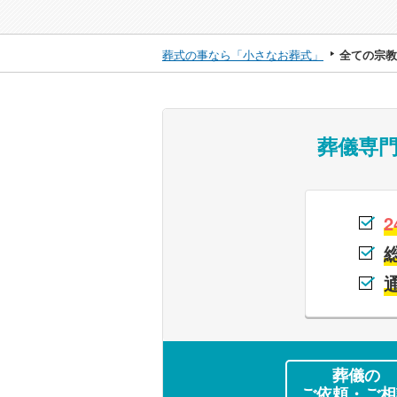
葬式の事なら「小さなお葬式」
全ての宗教
葬儀専
2
葬儀の
ご依頼・ご相