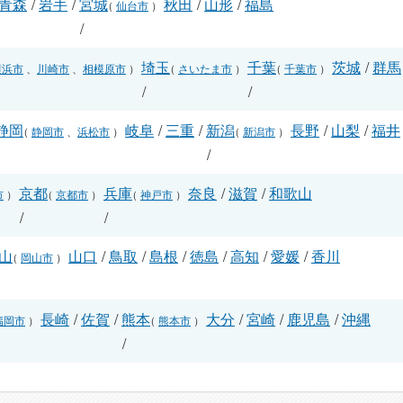
青森
/
岩手
/
宮城
秋田
/
山形
/
福島
（
仙台市
）
/
埼玉
千葉
茨城
/
群馬
横浜市
、
川崎市
、
相模原市
）
（
さいたま市
）
（
千葉市
）
/
/
静岡
岐阜
/
三重
/
新潟
長野
/
山梨
/
福井
（
静岡市
、
浜松市
）
（
新潟市
）
/
/
京都
兵庫
奈良
/
滋賀
/
和歌山
市
）
（
京都市
）
（
神戸市
）
/
/
山
山口
/
鳥取
/
島根
/
徳島
/
高知
/
愛媛
/
香川
（
岡山市
）
長崎
/
佐賀
/
熊本
大分
/
宮崎
/
鹿児島
/
沖縄
福岡市
）
（
熊本市
）
/