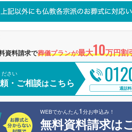
10
最大
万円割引
料資料請求で
葬儀プランが
012
ください
頼・ご相談
こちら
は
通話料
1
WEBでかんたん
分お申込み！
無料資料請求は