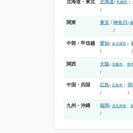
北海道・東北
北海道
（
札幌市
）
/
関東
東京
/
神奈川
（
/
中部・甲信越
愛知
（
名古屋市
）
/
関西
大阪
（
大阪市
、
堺
/
中国・四国
広島
岡
（
広島市
）
/
/
九州・沖縄
福岡
（
北九州市
、
/