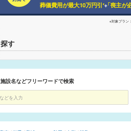
葬儀費用が最大10万円引
+
「喪主が
※
※対象プラン
を探す
・施設名などフリーワードで検索