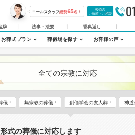
0
葬儀の
65
コールスタッフ
総勢
名！
ご依頼・ご相談
位牌
法事・法要
香典返し
お葬式プラン
葬儀場を探す
お客様の声
全ての宗教に対応
葬儀
無宗教の葬儀
創価学会の友人葬
神道
教形式の葬儀に対応します