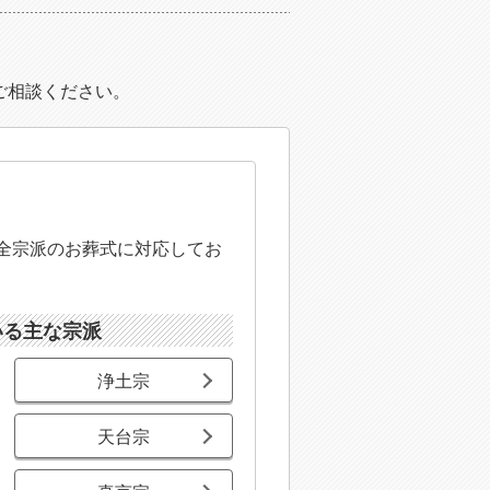
ご相談ください。
全宗派のお葬式に対応してお
いる主な宗派
浄土宗
天台宗