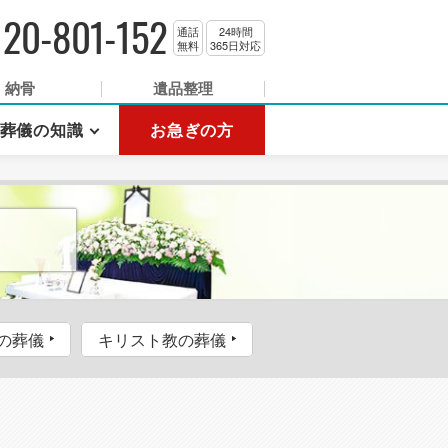
120-801-152
通話
24時間
無料
365日対応
納骨
遺品整理
葬儀の知識
お急ぎの方
の葬儀
キリスト教の葬儀