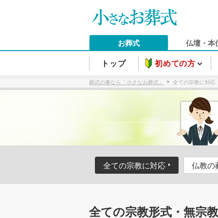
お葬式
仏壇・本
トップ
初めての方
葬式の事なら「小さなお葬式」
全ての宗教に対応
全ての宗教に対応
仏教の
全ての宗教形式・無宗