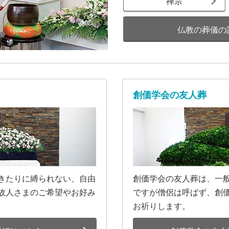
禅宗
仏教の葬儀の
創価学会の友人葬
きたりに縛られない、自由
創価学会の友人葬は、一
故人さまのご希望やお好み
ですが僧侶は呼ばず、創
お祈りします。