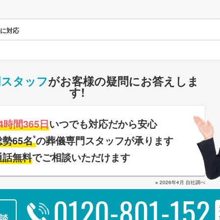
に対応
門スタッフ
がお客様の疑問にお答えしま
す!
4時間365日
いつでも対応だから安心
※
総勢65名
の葬儀専門スタッフが承ります
通話無料
でご相談いただけます
※ 2026年4月 自社調べ
0120-801-152
談