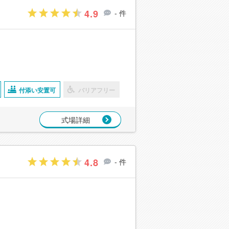
4.9
- 件
付添い安置可
バリアフリー
式場詳細
4.8
- 件