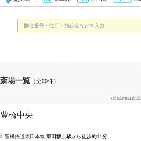
斎場一覧
（全69件）
※総合評価は直近
豊橋中央
豊橋鉄道東田本線
東田坂上駅
から
徒歩約11分