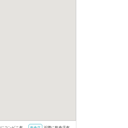
隣にコンビニ有
近隣に飲食店有
飲食店