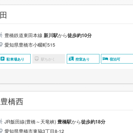
田
豊橋鉄道東田本線
新川駅
から
徒歩約10分
愛知県豊橋市小畷町515
駐車場あり
駅ちかく
控室あり
宿泊可
豊橋西
JR飯田線(豊橋～天竜峡)
豊橋駅
から
徒歩約18分
愛知県豊橋市東脇3丁目8-12