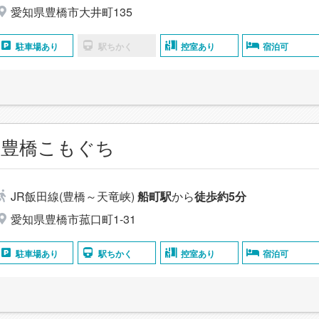
愛知県豊橋市大井町135
駐車場あり
駅ちかく
控室あり
宿泊可
 豊橋こもぐち
JR飯田線(豊橋～天竜峡)
船町駅
から
徒歩約5分
愛知県豊橋市菰口町1-31
駐車場あり
駅ちかく
控室あり
宿泊可