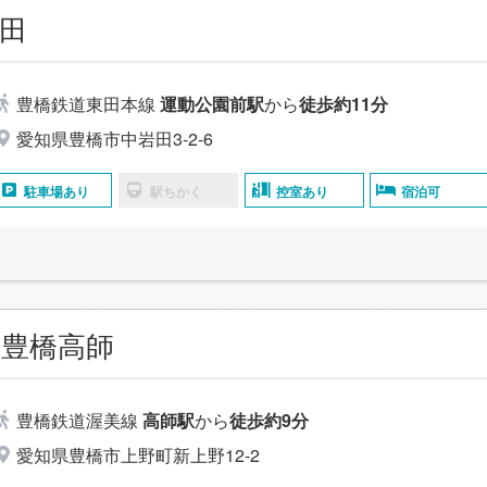
田
豊橋鉄道東田本線
運動公園前駅
から
徒歩約11分
愛知県豊橋市中岩田3‐2-6
駐車場あり
駅ちかく
控室あり
宿泊可
豊橋高師
豊橋鉄道渥美線
高師駅
から
徒歩約9分
愛知県豊橋市上野町新上野12-2