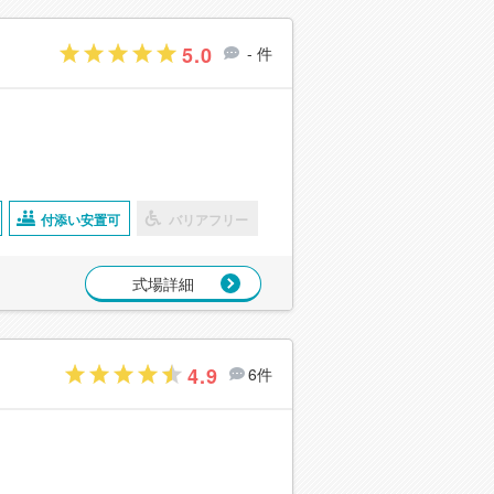
5.0
- 件
付添い安置可
バリアフリー
式場詳細
4.9
6件