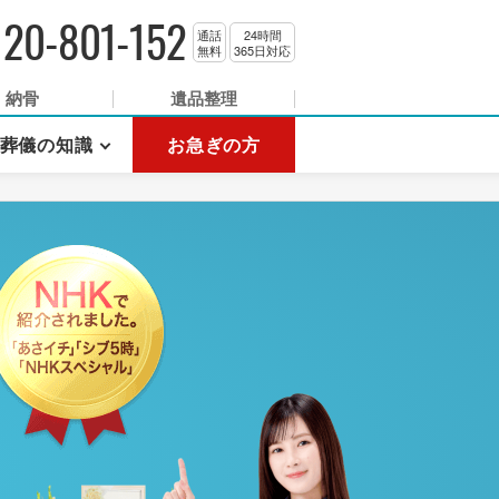
120-801-152
通話
24時間
無料
365日対応
納骨
遺品整理
葬儀の知識
お急ぎの方