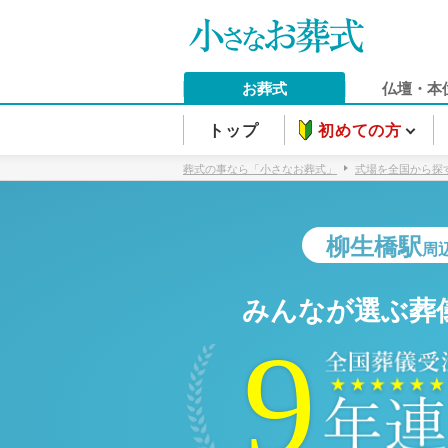
お葬式
仏壇・本
トップ
初めての方
葬式の事なら「小さなお葬式」
式場を全国から探
柳生橋駅
周
みんなが選ぶ葬
9