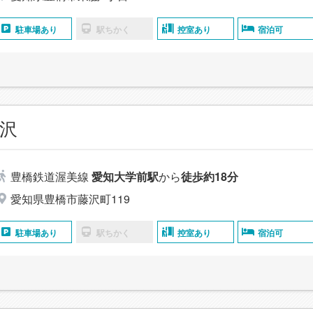
駐車場あり
駅ちかく
控室あり
宿泊可
沢
豊橋鉄道渥美線
愛知大学前駅
から
徒歩約18分
愛知県豊橋市藤沢町119
駐車場あり
駅ちかく
控室あり
宿泊可