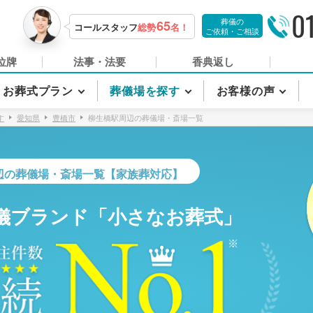
0
葬儀の
65
コールスタッフ
総勢
名！
ご依頼・ご相談
位牌
法事・法要
香典返し
お葬式プラン
葬儀場を探す
お客様の声
す
愛知県
豊橋市
柳生橋駅周辺の葬儀場・斎場一覧
辺の葬儀場・斎場一覧【家族葬対応】
儀ブランド「小さなお葬式」