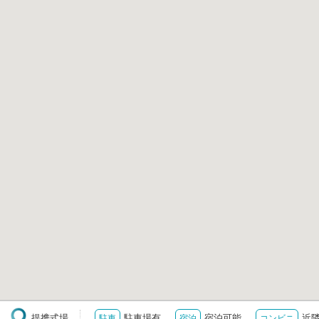
提携式場
駐車場有
宿泊可能
近
駐車
宿泊
コンビニ