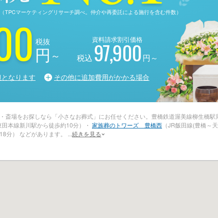
る調査（TPCマーケティングリサーチ調べ。仲介や再委託による施行を含む件数）
00
資料請求割引価格
税抜
97,900
円
～
税込
円～
担となります
その他に追加費用がかかる場合
・斎場をお探しなら「小さなお葬式」にお任せください。豊橋鉄道渥美線柳生橋駅
東田本線新川駅から徒歩約10分）・
家族葬のトワーズ 豊橋西
（JR飯田線(豊橋～
18分） などがあります。
...
続きを見る