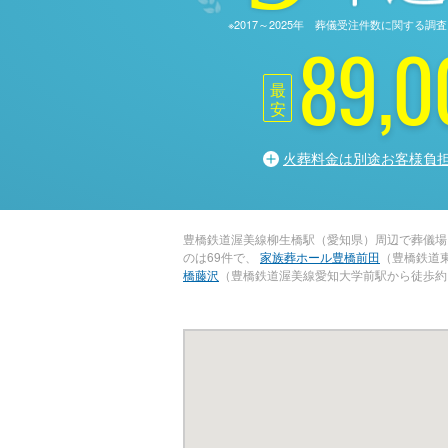
※2017～2025年 葬儀受注件数に関す
89,0
最
安
火葬料金は別途お客様負
豊橋鉄道渥美線柳生橋駅（愛知県）周辺で葬儀場
のは69件で、
家族葬ホール豊橋前田
（豊橋鉄道
橋藤沢
（豊橋鉄道渥美線愛知大学前駅から徒歩約