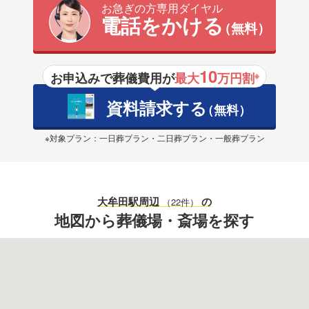
お急ぎの方専用ダイヤル
電話をかける
（無料）
10
お申込みで葬儀費用が
最大
万円割
※
資料請求する
（無料）
※対象プラン：一日葬プラン・二日葬プラン・一般葬プラン
大牟田駅
周辺
の
（22件）
地図から葬儀場・斎場を探す