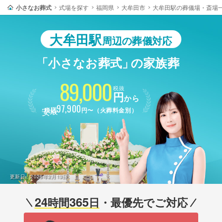
小さなお葬式
式場を探す
福岡県
大牟田市
大牟田駅の葬儀場・斎場
大牟田駅
周辺の葬儀対応
「小さなお葬式」
の家族葬
89,000
税抜
円
から
最安
97,900
税込
円〜（火葬料金別）
更新日：
2026年2月13日
24
365
時間
日
・最優先でご対応