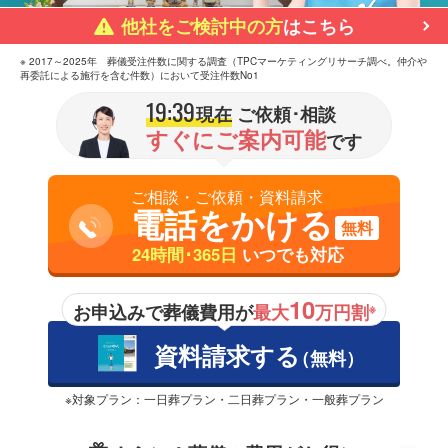
他社をご検討中の方
はこちら
※ 2017～2025年 葬儀受注件数に関する調査（TPCマーケティングリサーチ調べ。仲介や
再委託による施行を含む件数）において受注件数No1
19:39
現在
ご依頼･相談
すぐにご案内可能
です
ご相談・ご依頼・資料請求
電話をかける
無料
24時間･365日
いつでも対応
10
お申込みで葬儀費用が
最大
万円割
※
資料請求する
（無料）
※対象プラン：一日葬プラン・二日葬プラン・一般葬プラン