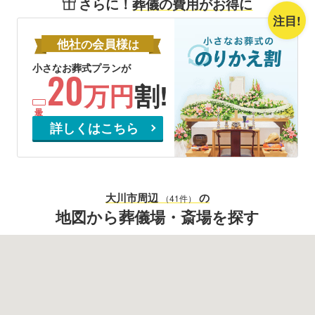
さらに！
葬儀の費用がお得に
注目!
他社
会員様
の
は
小さなお葬式プランが
20
万円
割!
詳しくはこちら
大川市
周辺
の
（41件）
地図から葬儀場・斎場を探す