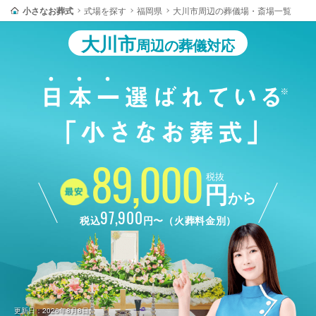
小さなお葬式
式場を探す
福岡県
大川市周辺の葬儀場・斎場一覧
大川市
周辺の葬儀対応
89,000
税抜
円
から
97,900
税込
円〜（火葬料金別）
更新日：2026年8月8日