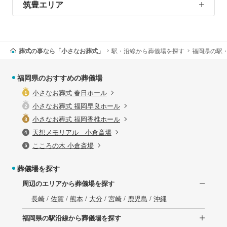
筑豊エリア
葬式の事なら「小さなお葬式」
駅・沿線から葬儀場を探す
福岡県の駅
福岡県のおすすめの葬儀場
小さなお葬式 春日ホール
小さなお葬式 福岡早良ホール
小さなお葬式 福岡香椎ホール
天想メモリアル 小倉斎場
こころの木 小倉斎場
葬儀場を探す
周辺のエリアから葬儀場を探す
長崎
/
佐賀
/
熊本
/
大分
/
宮崎
/
鹿児島
/
沖縄
福岡県の駅沿線から葬儀場を探す