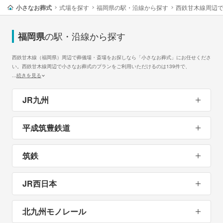
小さなお葬式
式場を探す
福岡県の駅・沿線から探す
西鉄甘木線周辺
の駅・沿線から探す
福岡県
西鉄甘木線（福岡県）周辺で葬儀場・斎場をお探しなら「小さなお葬式」にお任せくださ
い。西鉄甘木線周辺で小さなお葬式のプランをご利用いただけるのは139件で、
...
続きを見る
JR九州
平成筑豊鉄道
筑鉄
JR西日本
北九州モノレール