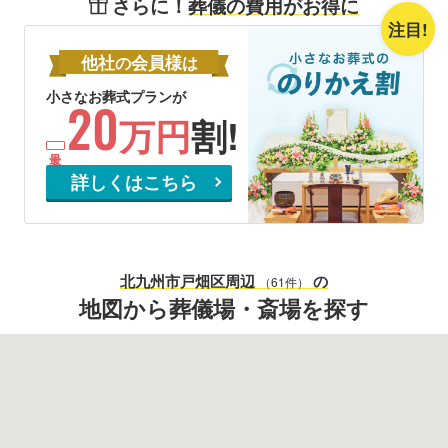
さらに！
葬儀の費用がお得に
注目!
他社
会員様
の
は
小さなお葬式プランが
20
万円
割!
詳しくはこちら
北九州市戸畑区
周辺
の
（61件）
地図から葬儀場・斎場を探す