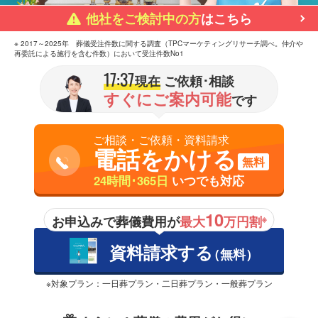
他社をご検討中の方
はこちら
※ 2017～2025年 葬儀受注件数に関する調査（TPCマーケティングリサーチ調べ。仲介や
再委託による施行を含む件数）において受注件数No1
17:37
現在
ご依頼･相談
すぐにご案内可能
です
ご相談・ご依頼・資料請求
電話をかける
無料
24時間･365日
いつでも対応
10
お申込みで葬儀費用が
最大
万円割
※
資料請求する
（無料）
※対象プラン：一日葬プラン・二日葬プラン・一般葬プラン