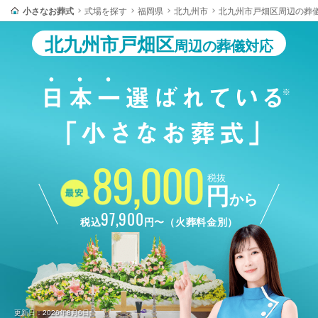
小さなお葬式
式場を探す
福岡県
北九州市
北九州市戸畑区周辺の葬
北九州市戸畑区
周辺の葬儀対応
89,000
税抜
円
から
97,900
税込
円〜（火葬料金別）
更新日：2026年8月6日