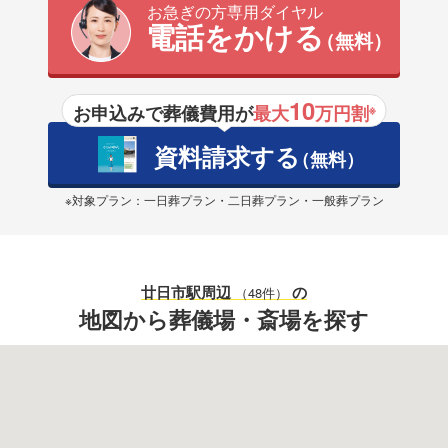
お急ぎの方専用ダイヤル
電話をかける
（無料）
10
お申込みで葬儀費用が
最大
万円割
※
資料請求する
（無料）
※対象プラン：一日葬プラン・二日葬プラン・一般葬プラン
廿日市駅
周辺
の
（48件）
地図から葬儀場・斎場を探す