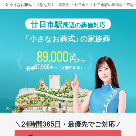
小さなお葬式
式場を探す
広島県
廿日市市
廿日市駅の葬儀場・斎場
廿日市駅
周辺の葬儀対応
「小さなお葬式」
の家族葬
89,000
税抜
円
から
最安
97,900
税込
円〜（火葬料金別）
更新日：
2026年2月13日
24
365
時間
日
・最優先でご対応