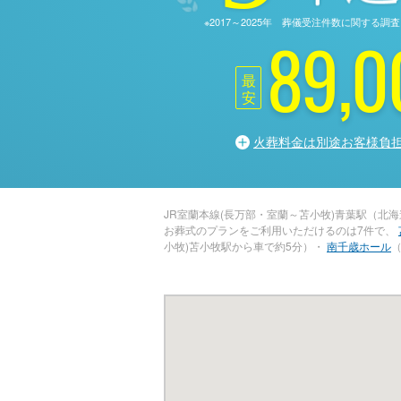
※2017～2025年 葬儀受注件数に関す
89,0
最
安
火葬料金は別途お客様負
JR室蘭本線(長万部・室蘭～苫小牧)青葉駅（北
お葬式のプランをご利用いただけるのは7件で、
小牧)苫小牧駅から車で約5分）・
南千歳ホール