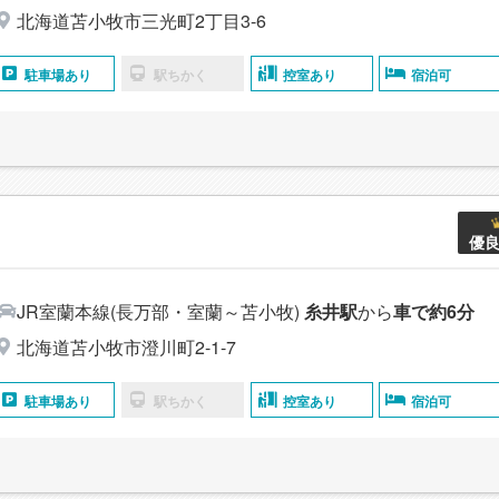
北海道苫小牧市三光町2丁目3-6
駐車場あり
駅ちかく
控室あり
宿泊可
優
JR室蘭本線(長万部・室蘭～苫小牧)
糸井駅
から
車で約6分
北海道苫小牧市澄川町2-1-7
駐車場あり
駅ちかく
控室あり
宿泊可