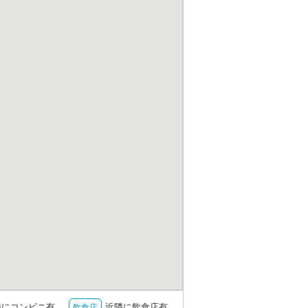
隣にコンビニ有
近隣に飲食店有
飲食店