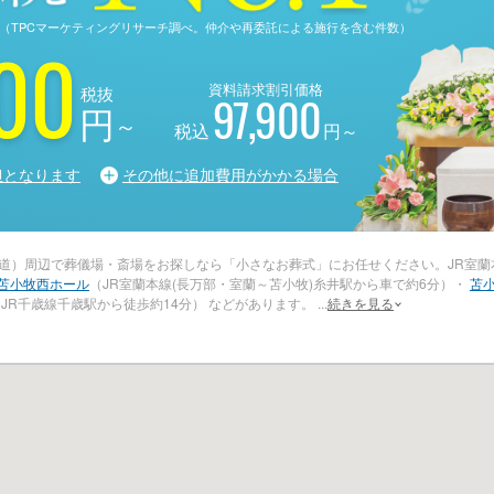
る調査（TPCマーケティングリサーチ調べ。仲介や再委託による施行を含む件数）
00
資料請求割引価格
税抜
97,900
円
～
税込
円～
担となります
その他に追加費用がかかる場合
海道）周辺で葬儀場・斎場をお探しなら「小さなお葬式」にお任せください。JR室蘭
苫小牧西ホール
（JR室蘭本線(長万部・室蘭～苫小牧)糸井駅から車で約6分）・
苫
（JR千歳線千歳駅から徒歩約14分） などがあります。
...
続きを見る