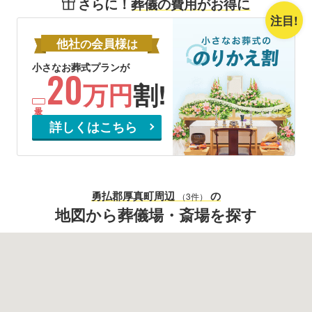
さらに！
葬儀の費用がお得に
注目!
他社
会員様
の
は
小さなお葬式プランが
20
万円
割!
詳しくはこちら
勇払郡厚真町
周辺
の
（3件）
地図から葬儀場・斎場を探す