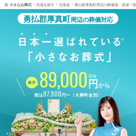
小さなお葬式
式場を探す
北海道
勇払郡厚真町周辺の葬儀場・斎場一
勇払郡厚真町
周辺の葬儀対応
89,000
税抜
円
から
97,900
税込
円〜（火葬料金別）
更新日：2026年8月8日