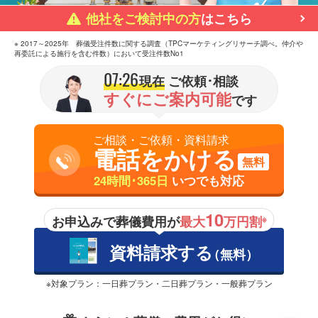
他社をご検討中の方
はこちら
※ 2017～2025年 葬儀受注件数に関する調査（TPCマーケティングリサーチ調べ。仲介や
再委託による施行を含む件数）において受注件数No1
07:26
現在
ご依頼･相談
すぐにご案内可能
です
ご相談・ご依頼・資料請求
電話をかける
無料
24時間･365日
いつでも対応
10
お申込みで葬儀費用が
最大
万円割
※
資料請求する
（無料）
※対象プラン：一日葬プラン・二日葬プラン・一般葬プラン