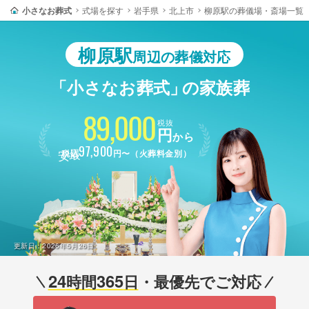
小さなお葬式
式場を探す
岩手県
北上市
柳原駅の葬儀場・斎場一覧
柳原駅
周辺の葬儀対応
「小さなお葬式」
の家族葬
89,000
税抜
円
から
最安
97,900
税込
円〜（火葬料金別）
更新日：
2026年5月26日
24
365
時間
日
・最優先でご対応