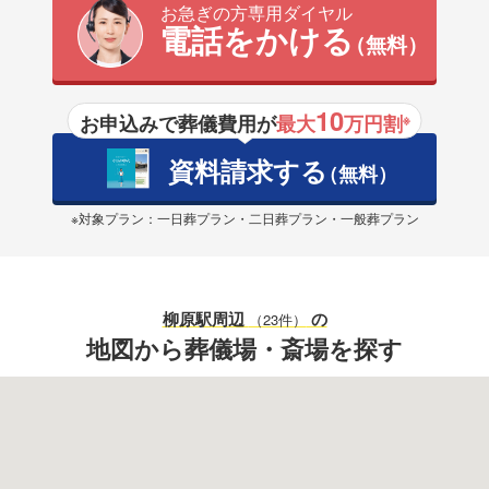
お急ぎの方専用ダイヤル
電話をかける
（無料）
10
お申込みで葬儀費用が
最大
万円割
※
資料請求する
（無料）
※対象プラン：一日葬プラン・二日葬プラン・一般葬プラン
柳原駅
周辺
の
（23件）
地図から葬儀場・斎場を探す