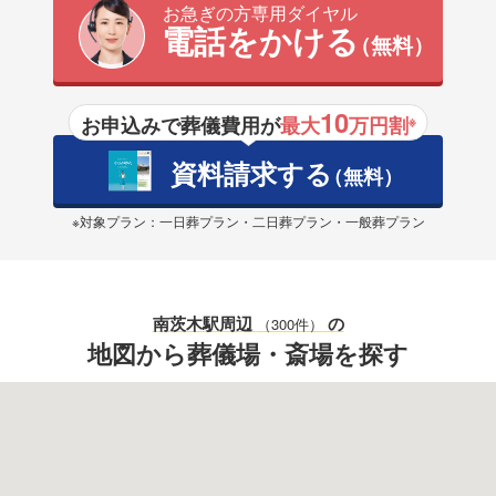
お急ぎの方専用ダイヤル
電話をかける
（無料）
10
お申込みで葬儀費用が
最大
万円割
※
資料請求する
（無料）
※対象プラン：一日葬プラン・二日葬プラン・一般葬プラン
南茨木駅
周辺
の
（300件）
地図から葬儀場・斎場を探す