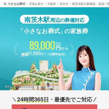
小さなお葬式
式場を探す
大阪府
茨木市
南茨木駅の葬儀場・斎場一
南茨木駅
周辺の葬儀対応
「小さなお葬式」
の家族葬
89,000
税抜
円
から
最安
97,900
税込
円〜（火葬料金別）
更新日：
2026年5月26日
24
365
時間
日
・最優先でご対応