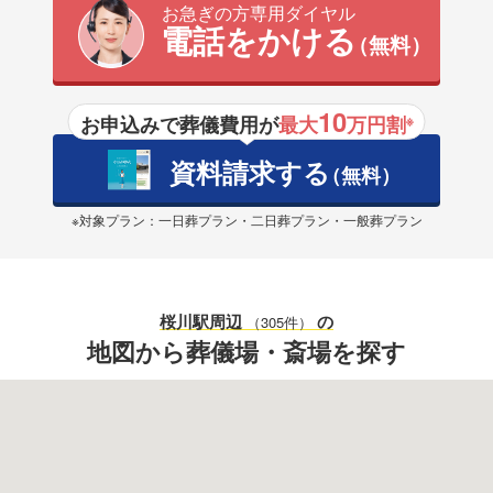
お急ぎの方専用ダイヤル
電話をかける
（無料）
10
お申込みで葬儀費用が
最大
万円割
※
資料請求する
（無料）
※対象プラン：一日葬プラン・二日葬プラン・一般葬プラン
桜川駅
周辺
の
（305件）
地図から葬儀場・斎場を探す