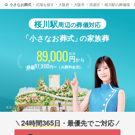
小さなお葬式
式場を探す
大阪府
大阪市
浪速区
桜川駅の葬儀場・
桜川駅
周辺の葬儀対応
「小さなお葬式」
の家族葬
89,000
税抜
円
から
最安
97,900
税込
円〜（火葬料金別）
更新日：
2026年4月24日
24
365
時間
日
・最優先でご対応