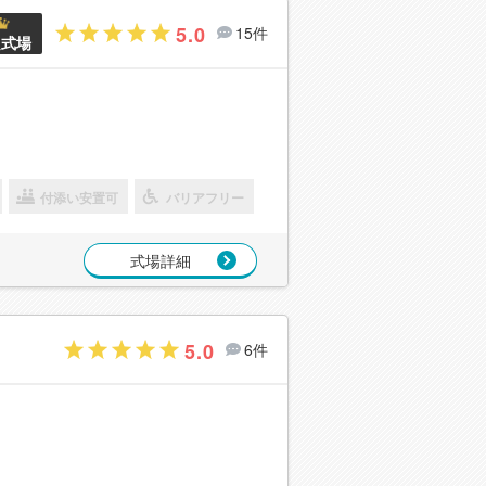
5.0
15件
良式場
付添い安置可
バリアフリー
式場詳細
5.0
6件