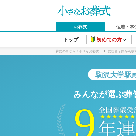
お葬式
仏壇・本
トップ
初めての方
葬式の事なら「小さなお葬式」
式場を全国から探
駒沢大学駅
みんなが選ぶ葬
9