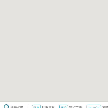
提携式場
駐車場有
宿泊可能
近
駐車
宿泊
コンビニ