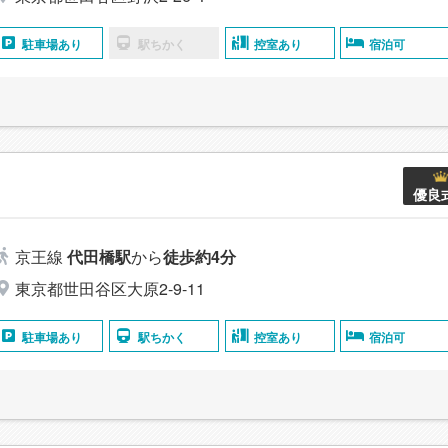
駐車場あり
駅ちかく
控室あり
宿泊可
優良
京王線
代田橋駅
から
徒歩約4分
東京都世田谷区大原2-9-11
駐車場あり
駅ちかく
控室あり
宿泊可