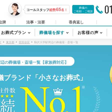
0
葬儀の
65
コールスタッフ
総勢
名！
ご依頼・ご相談
位牌
法事・法要
香典返し
お葬式プラン
葬儀場を探す
お客様の声
す
東京都
世田谷区
駒沢大学駅周辺の葬儀場・斎場一覧
周辺の葬儀場・斎場一覧【家族葬対応】
儀ブランド「小さなお葬式」