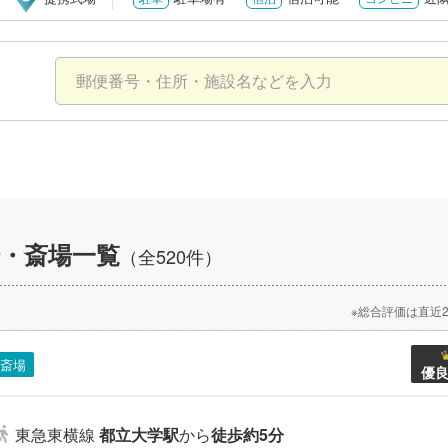
・斎場一覧
（全520件）
※総合評価は直近
斎場
優
東急東横線
都立大学駅
から
徒歩約5分