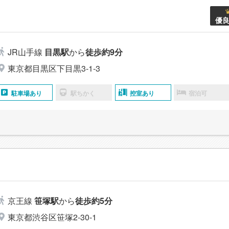
優
JR山手線
目黒駅
から
徒歩約9分
東京都目黒区下目黒3-1-3
駐車場あり
駅ちかく
控室あり
宿泊可
京王線
笹塚駅
から
徒歩約5分
東京都渋谷区笹塚2-30-1