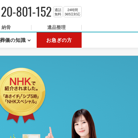
120-801-152
通話
24時間
無料
365日対応
納骨
遺品整理
葬儀の知識
お急ぎの方