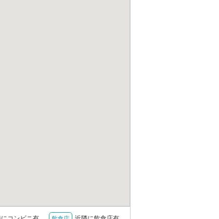
隣にコンビニ有
近隣に飲食店有
飲食店