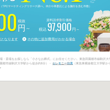
る調査（TPCマーケティングリサーチ調べ。仲介や再委託による施行を含む件数）
00
資料請求割引価格
税抜
97,900
円
～
税込
円～
担となります
その他に追加費用がかかる場合
場・斎場をお探しなら「小さなお葬式」にお任せください。東急田園都市線駒沢大
園都市線駒沢大学駅から徒歩約6分）・
セレモニー目黒
（東急東横線都立大学駅か