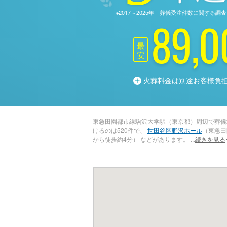
※2017～2025年 葬儀受注件数に関す
89,0
最
安
火葬料金は別途お客様負
東急田園都市線駒沢大学駅（東京都）周辺で葬儀
けるのは520件で、
世田谷区野沢ホール
（東急田
から徒歩約4分） などがあります。
...
続きを見る