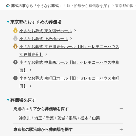
葬式の事なら「小さなお葬式」
駅・沿線から葬儀場を探す
東京都の駅
東京都のおすすめの葬儀場
小さなお葬式 東久留米ホール
小さなお葬式 上板橋ホール
小さなお葬式 江戸川鹿骨ホール【旧：セレモニーハウス
江戸川鹿骨】
小さなお葬式 中葛西ホール【旧：セレモニーハウス中葛
西】
小さなお葬式 南町田ホール【旧：セレモニーハウス南町
田】
葬儀場を探す
周辺のエリアから葬儀場を探す
神奈川
/
埼玉
/
千葉
/
茨城
/
群馬
/
栃木
/
山梨
東京都の駅沿線から葬儀場を探す