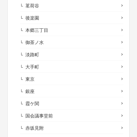
茗荷谷
後楽園
本郷三丁目
御茶ノ水
淡路町
大手町
東京
銀座
霞ケ関
国会議事堂前
赤坂見附