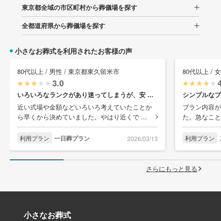
東京都全域の市区町村から葬儀場を探す
全都道府県から葬儀場を探す
小さなお葬式を利用されたお客様の声
80代以上 / 男性 / 東京都東久留米市
80代以上 / 
3.0
いろいろなランクがあり迷ってしまうが、安 ...
シンプルなプ
近い式場や金額などいろいろ考えていたことか
ブラン内容が
ら早くから決めていました。やはり近くで ...
た。急なこと
利用プラン
一日葬プラン
利用プラン
2026/03/13
さらにもっと見る
小さなお葬式