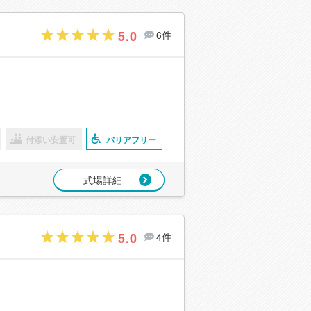
5.0
6件
付添い安置可
バリアフリー
式場詳細
5.0
4件