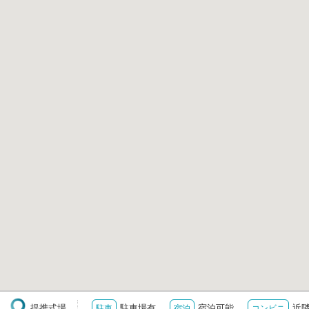
提携式場
駐車場有
宿泊可能
近
駐車
宿泊
コンビニ