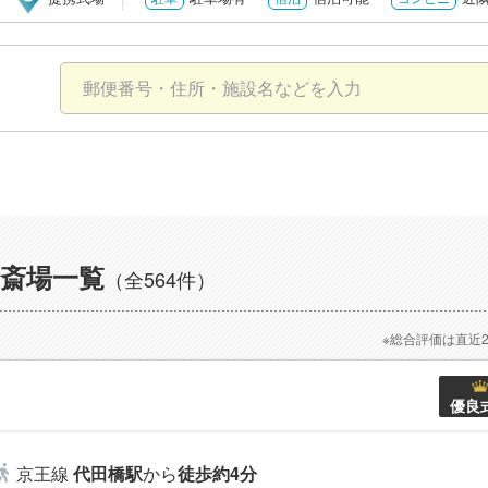
斎場一覧
（全564件）
※総合評価は直近
優良
京王線
代田橋駅
から
徒歩約4分