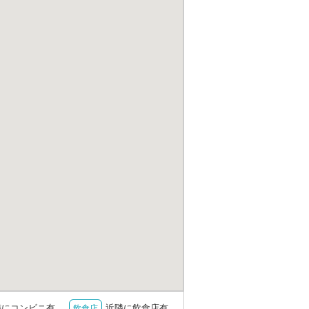
隣にコンビニ有
近隣に飲食店有
飲食店