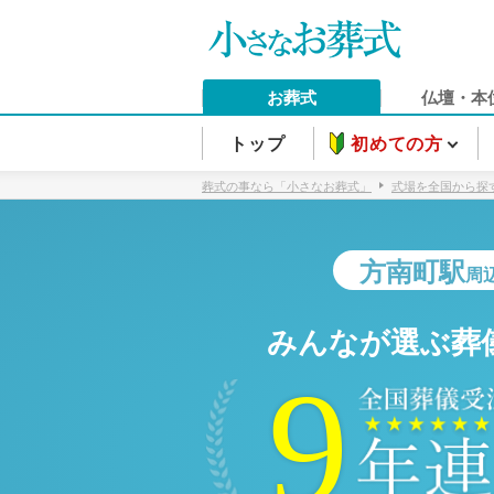
お葬式
仏壇・本
トップ
初めての方
葬式の事なら「小さなお葬式」
式場を全国から探
方南町駅
周
みんなが選ぶ葬
9