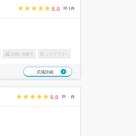
5.0
1件
付添い安置可
バリアフリー
式場詳細
5.0
- 件