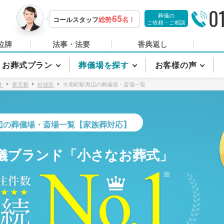
0
葬儀の
65
コールスタッフ
総勢
名！
ご依頼・ご相談
位牌
法事・法要
香典返し
お葬式プラン
葬儀場を探す
お客様の声
す
東京都
杉並区
方南町駅周辺の葬儀場・斎場一覧
辺の葬儀場・斎場一覧【家族葬対応】
儀ブランド「小さなお葬式」