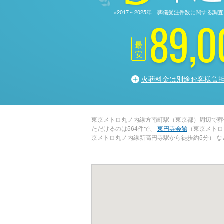
※2017～2025年 葬儀受注件数に関す
89,0
最
安
火葬料金は別途お客様負
東京メトロ丸ノ内線方南町駅（東京都）周辺で葬
ただけるのは564件で、
東円寺会館
（東京メトロ
京メトロ丸ノ内線新高円寺駅から徒歩約5分） 