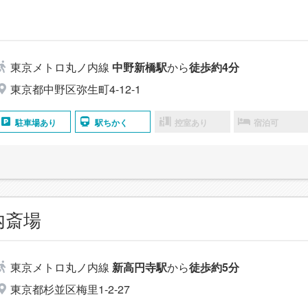
東京メトロ丸ノ内線
中野新橋駅
から
徒歩約4分
東京都中野区弥生町4-12-1
駐車場あり
駅ちかく
控室あり
宿泊可
内斎場
東京メトロ丸ノ内線
新高円寺駅
から
徒歩約5分
東京都杉並区梅里1-2-27