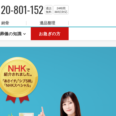
120-801-152
通話
24時間
無料
365日対応
納骨
遺品整理
葬儀の知識
お急ぎの方