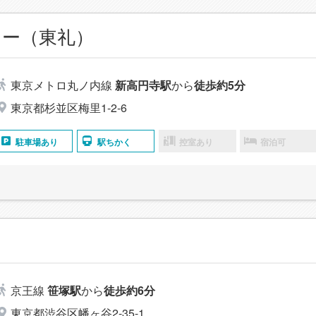
ター（東礼）
東京メトロ丸ノ内線
新高円寺駅
から
徒歩約5分
東京都杉並区梅里1-2-6
駐車場あり
駅ちかく
控室あり
宿泊可
京王線
笹塚駅
から
徒歩約6分
東京都渋谷区幡ヶ谷2-35-1