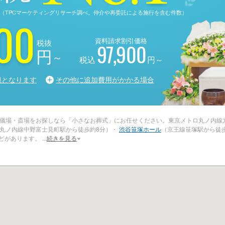
る調査（TPCマーケティングリサーチ調べ。仲介や再委託による施行を含む件数）
00
資料請求割引価格
税抜
97,900
円
～
税込
円～
担となります
その他に追加費用がかかる場合
儀場・斎場をお探しなら「小さなお葬式」にお任せください。東京メトロ丸ノ内線
丸ノ内線中野富士見町駅から徒歩約8分）・
渋谷笹塚ホール
（京王線笹塚駅から徒
などがあります。
...
続きを見る