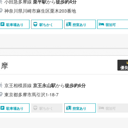
小田急多摩線
栗平駅
から
徒歩約4分
神奈川県川崎市麻生区栗木203番地
駐車場あり
駅ちかく
控室あり
宿泊可
多摩
優
京王相模原線
京王永山駅
から
徒歩約6分
東京都多摩市馬引沢1-18-7
駐車場あり
駅ちかく
控室あり
宿泊可