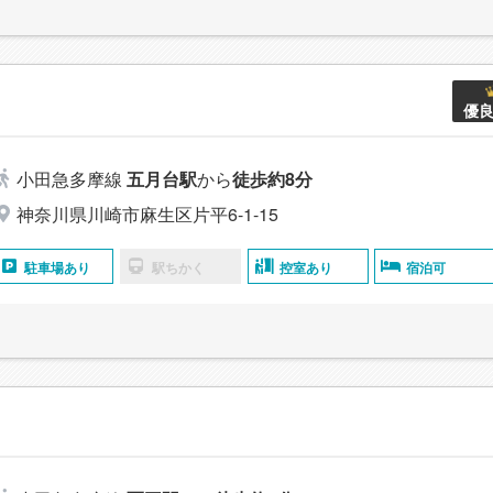
優
小田急多摩線
五月台駅
から
徒歩約8分
神奈川県川崎市麻生区片平6-1-15
駐車場あり
駅ちかく
控室あり
宿泊可