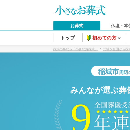
お葬式
仏壇・本
トップ
初めての方
葬式の事なら「小さなお葬式」
式場を全国から探
稲城市
周辺
みんなが選ぶ葬
9