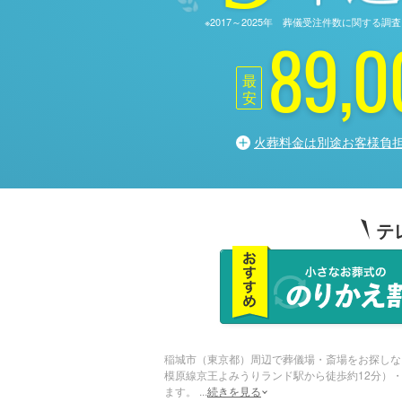
※2017～2025年 葬儀受注件数に関す
89,0
最
安
火葬料金は別途お客様負
テ
稲城市（東京都）周辺で葬儀場・斎場をお探しな
模原線京王よみうりランド駅から徒歩約12分）
ます。
...
続きを見る