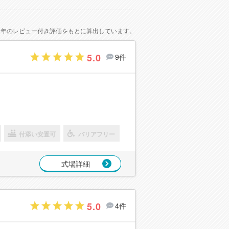
2年のレビュー付き評価をもとに算出しています。
5.0
9件
付添い安置可
バリアフリー
式場詳細
5.0
4件