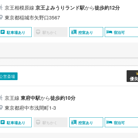
京王相模原線
京王よみうりランド駅
から
徒歩約12分
東京都稲城市矢野口3567
駐車場あり
駅ちかく
控室あり
宿泊可
公営斎場
優
京王線
東府中駅
から
徒歩約10分
東京都府中市浅間町1-3
駐車場あり
駅ちかく
控室あり
宿泊可