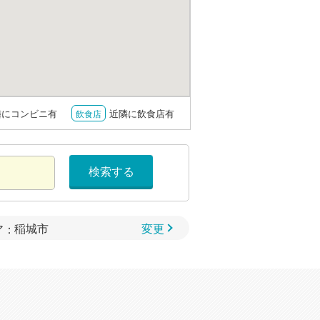
隣にコンビニ有
近隣に飲食店有
飲食店
検索する
変更
ア：