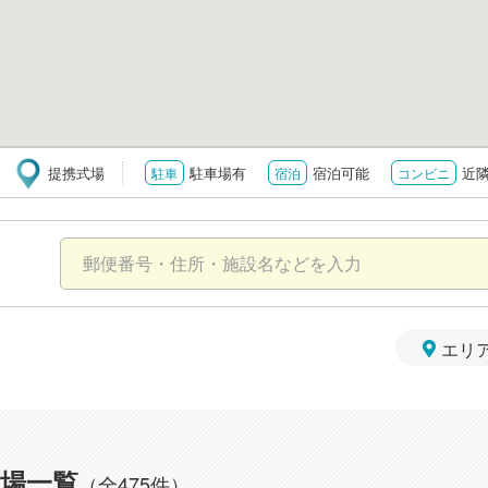
提携式場
駐車場有
宿泊可能
近
駐車
宿泊
コンビニ
エリ
場一覧
（全475件）