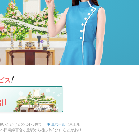
ビス
!
いただけるのは475件で、
南山ホール
（京王相
（小田急線百合ヶ丘駅から徒歩約2分） などがあり