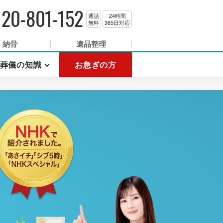
120-801-152
通話
24時間
無料
365日対応
納骨
遺品整理
葬儀の知識
お急ぎの方