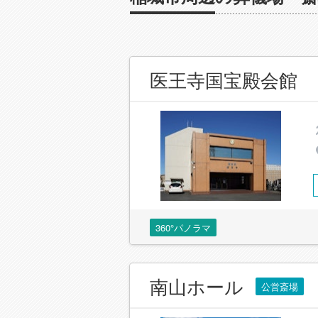
医王寺国宝殿会館
360°パノラマ
南山ホール
公営斎場