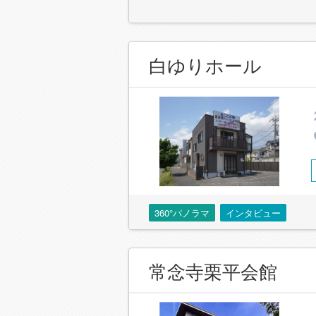
白ゆりホール
360°パノラマ
インタビュー
常念寺栗平会館