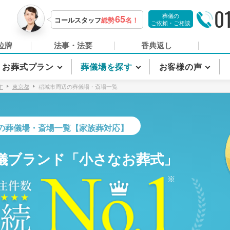
0
葬儀の
65
コールスタッフ
総勢
名！
ご依頼・ご相談
位牌
法事・法要
香典返し
お葬式プラン
葬儀場を探す
お客様の声
す
東京都
稲城市周辺の葬儀場・斎場一覧
の葬儀場・斎場一覧【家族葬対応】
儀ブランド「小さなお葬式」