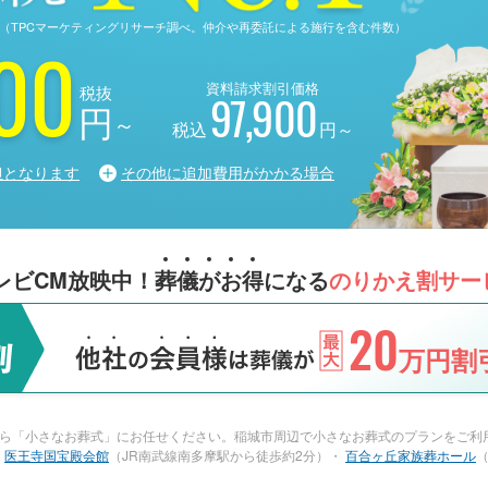
る調査（TPCマーケティングリサーチ調べ。仲介や再委託による施行を含む件数）
00
資料請求割引価格
税抜
97,900
円
～
税込
円～
担となります
その他に追加費用がかかる場合
レビCM放映中！
葬
儀
が
お
得
になる
のりかえ割サー
20
万円割引
ら「小さなお葬式」にお任せください。稲城市周辺で小さなお葬式のプランをご利用
・
医王寺国宝殿会館
（JR南武線南多摩駅から徒歩約2分）・
百合ヶ丘家族葬ホール