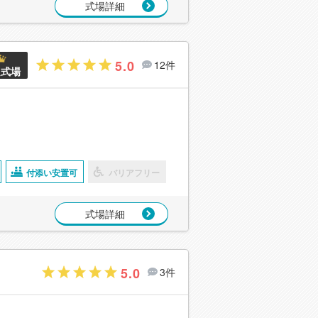
式場詳細
5.0
12件
良式場
付添い安置可
バリアフリー
式場詳細
5.0
3件