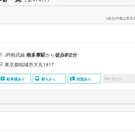
※総合評価は直近
JR南武線
南多摩駅
から
徒歩約2分
東京都稲城市大丸1417
駐車場あり
駅ちかく
控室あり
宿泊可