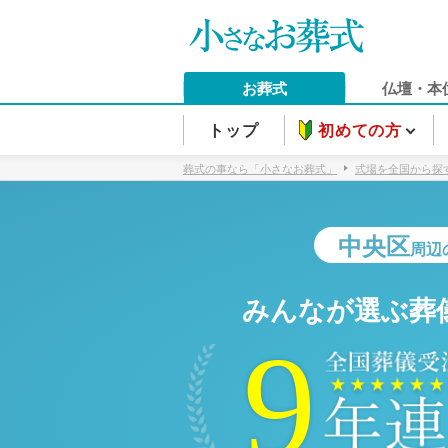
お葬式
仏壇・本
トップ
初めての方
葬式の事なら「小さなお葬式」
式場を全国から探
中央区
周辺
みんなが選ぶ葬
9