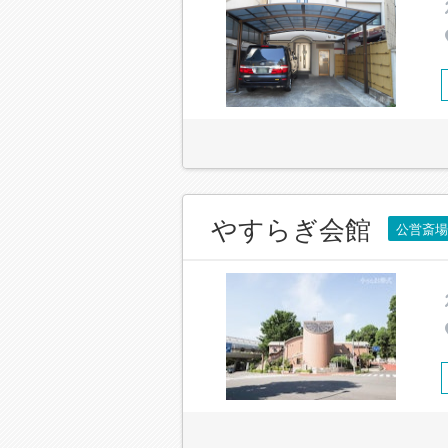
やすらぎ会館
公営斎場