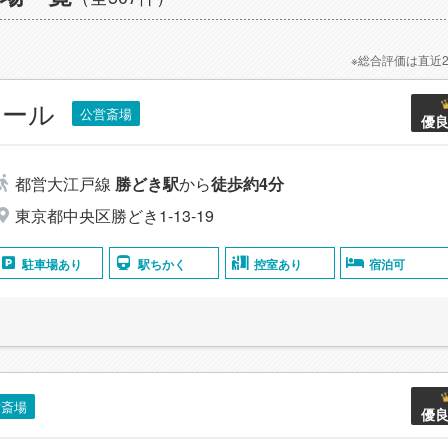
※総合評価は直近
ホール
公営斎場
優
都営大江戸線
勝どき駅
から
徒歩約4分
東京都中央区勝どき1-13-19
駐車場あり
駅ちかく
控室あり
宿泊可
営斎場
優