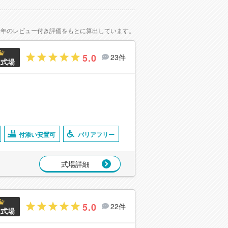
2年のレビュー付き評価をもとに算出しています。
5.0
23件
良式場
付添い安置可
バリアフリー
式場詳細
5.0
22件
良式場