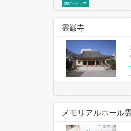
360°パノラマ
霊巌寺
メモリアルホール