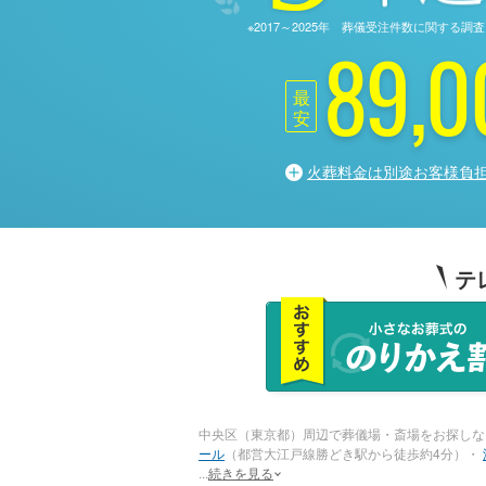
※2017～2025年 葬儀受注件数に関す
89,0
最
安
火葬料金は別途お客様負
テ
中央区（東京都）周辺で葬儀場・斎場をお探しな
ール
（都営大江戸線勝どき駅から徒歩約4分）・
...
続きを見る