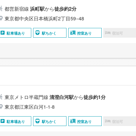
都営新宿線
浜町駅
から
徒歩約2分
東京都中央区日本橋浜町2丁目59−48
駐車場あり
駅ちかく
控室あり
宿泊可
東京メトロ半蔵門線
清澄白河駅
から
徒歩約1分
東京都江東区白河1-1-8
駐車場あり
駅ちかく
控室あり
宿泊可