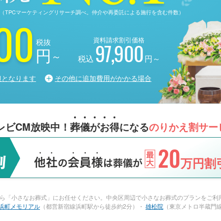
る調査（TPCマーケティングリサーチ調べ。仲介や再委託による施行を含む件数）
00
資料請求割引価格
税抜
97,900
円
～
税込
円～
担となります
その他に追加費用がかかる場合
レビCM放映中！
葬
儀
が
お
得
になる
のりかえ割サー
20
万円割引
ら「小さなお葬式」にお任せください。中央区周辺で小さなお葬式のプランをご利用
浜町メモリアル
（都営新宿線浜町駅から徒歩約2分）・
雄松院
（東京メトロ半蔵門線