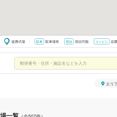
提携式場
駐車場有
宿泊可能
近
駐車
宿泊
コンビニ
エリ
場一覧
（全507件）