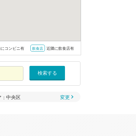
隣にコンビニ有
近隣に飲食店有
飲食店
検索する
変更
ア：