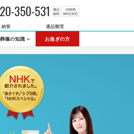
20-350-531
通話
24時間
無料
365日対応
納骨
遺品整理
葬儀の知識
お急ぎの方