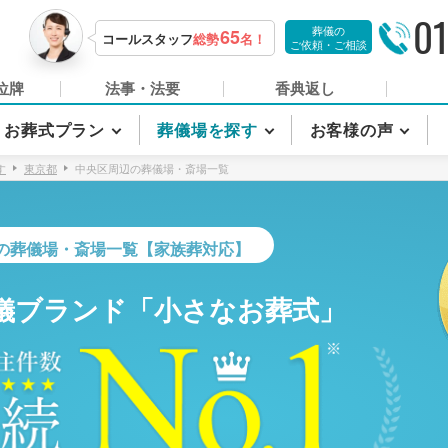
01
葬儀の
65
コールスタッフ
総勢
名！
ご依頼・ご相談
位牌
法事・法要
香典返し
お葬式プラン
葬儀場を探す
お客様の声
す
東京都
中央区周辺の葬儀場・斎場一覧
の葬儀場・斎場一覧【家族葬対応】
儀ブランド「小さなお葬式」