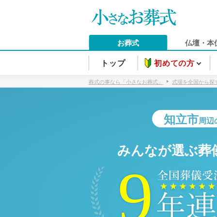
お葬式
仏壇・本
トップ
初めての方
葬式の事なら「小さなお葬式」
式場を全国から探
知立市
周辺
みんなが選ぶ葬
9