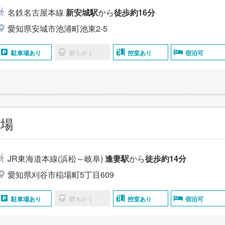
名鉄名古屋本線
新安城駅
から
徒歩約16分
愛知県安城市池浦町池東2-5
駐車場あり
駅ちかく
控室あり
宿泊可
稲場
JR東海道本線(浜松～岐阜)
逢妻駅
から
徒歩約14分
愛知県刈谷市稲場町5丁目609
駐車場あり
駅ちかく
控室あり
宿泊可