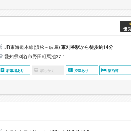
優
JR東海道本線(浜松～岐阜)
東刈谷駅
から
徒歩約14分
愛知県刈谷市野田町馬池37-1
駐車場あり
駅ちかく
控室あり
宿泊可