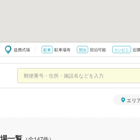
提携式場
駐車場有
宿泊可能
近
駐車
宿泊
コンビニ
エリ
場一覧
（全147件）