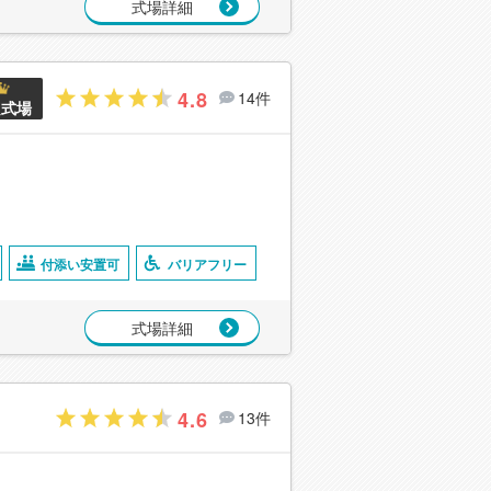
式場詳細
4.8
14件
良式場
付添い安置可
バリアフリー
式場詳細
4.6
13件