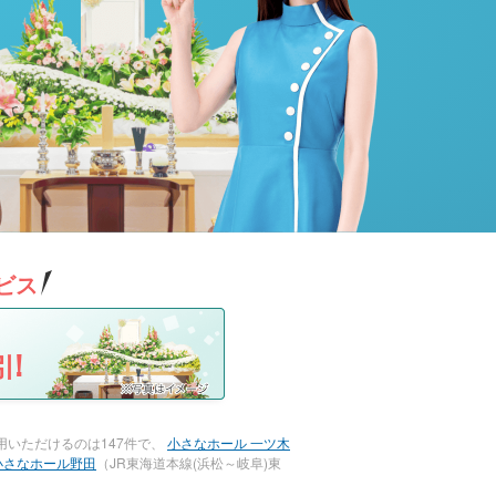
ビス
!
いただけるのは147件で、
小さなホール 一ツ木
小さなホール野田
（JR東海道本線(浜松～岐阜)東