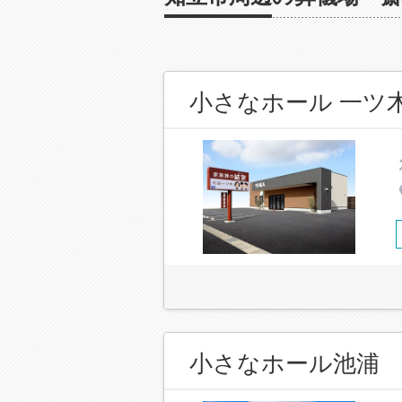
小さなホール 一ツ
小さなホール池浦