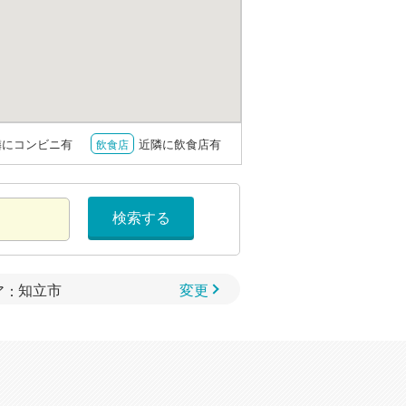
隣にコンビニ有
近隣に飲食店有
飲食店
検索する
変更
ア：