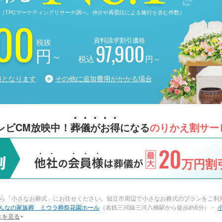
る調査（TPCマーケティングリサーチ調べ。仲介や再委託による施行を含む件数）
00
資料請求割引価格
税抜
97,900
円
～
税込
円～
担となります
その他に追加費用がかかる場合
レビCM放映中！
葬
儀
が
お
得
になる
のりかえ割サー
20
万円割引
ら「小さなお葬式」にお任せください。知立市周辺で小さなお葬式のプランをご利用
んなの家族葬 ミウラ葬祭花園ホール
（名鉄三河線三河八橋駅から徒歩約6分）・
きを見る