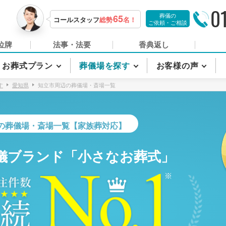
0
葬儀の
65
コールスタッフ
総勢
名！
ご依頼・ご相談
位牌
法事・法要
香典返し
お葬式プラン
葬儀場を探す
お客様の声
す
愛知県
知立市周辺の葬儀場・斎場一覧
の葬儀場・斎場一覧【家族葬対応】
儀ブランド「小さなお葬式」