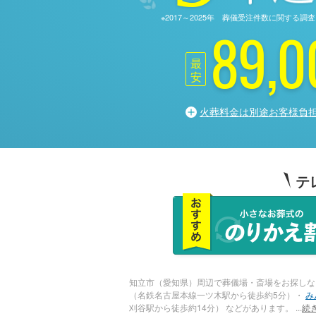
※2017～2025年 葬儀受注件数に関す
89,0
最
安
火葬料金は別途お客様負
テ
知立市（愛知県）周辺で葬儀場・斎場をお探しな
（名鉄名古屋本線一ツ木駅から徒歩約5分）・
み
刈谷駅から徒歩約14分） などがあります。
...
続