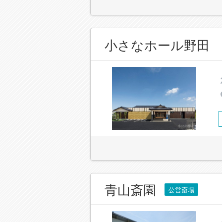
小さなホール野田
青山斎園
公営斎場