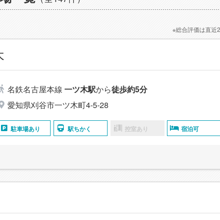
※総合評価は直近
木
名鉄名古屋本線
一ツ木駅
から
徒歩約5分
愛知県刈谷市一ツ木町4-5-28
駐車場あり
駅ちかく
控室あり
宿泊可