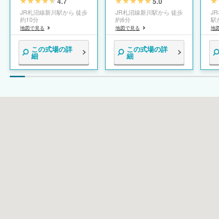
5.0
4.7
新川】
JR札沼線新川駅から 徒歩
JR札沼線新川駅から 徒歩
J
約6分
約10分
駅
地図で見る
地図で見る
地
この式場の詳
この式場の詳
細
細