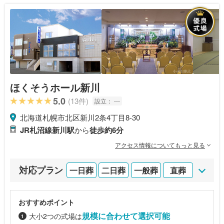
ほくそうホール新川
5.0
(13件)
設立：
---
北海道札幌市北区新川2条4丁目8-30
JR札沼線新川駅
から
徒歩約6分
アクセス情報についてもっと見る
対応プラン
一日葬
二日葬
一般葬
直葬
おすすめポイント
規模に合わせて選択可能
大小2つの式場は