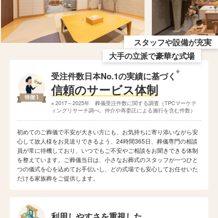
スタッフや設備が充実
大手の立派で豪華な式場
※
受注件数日本No.1の実績に基づく
信頼のサービス体制
※ 2017～2025年 葬儀受注件数に関する調査（TPCマーケテ
ィングリサーチ調べ。仲介や再委託による施行を含む件数）
初めてのご葬儀で不安が大きい方にも、お気持ちに寄り添いながら安
心して故人様をお見送りできるよう、24時間365日、葬儀専門の相談
員が常に待機しており、いつでもご不安やご相談をお聞きできる体制
を整えています。ご葬儀当日は、小さなお葬式のスタッフが一つひと
つの儀式を心を込めてお手伝いし、どの式場でも安心してお任せいた
だける家族葬をご提供します。
利用しやすさを重視した