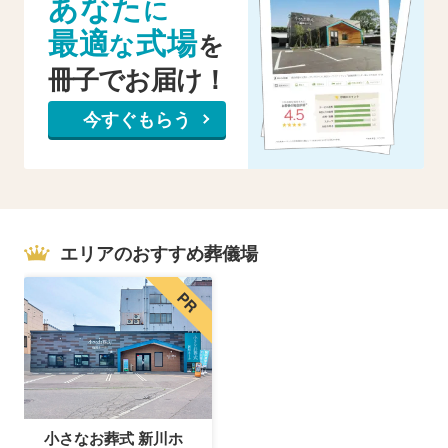
あなた
に
最適
式場
な
を
冊子でお届け！
今すぐもらう
エリアのおすすめ葬儀場
小さなお葬式 新川ホ