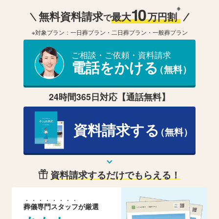
10
※
無料資料請求
最大
万円割
で
※対象プラン：一日葬プラン・二日葬プラン・一般葬プラン
ご相談・ご依頼・資料請求
電話をかける
（無料）
24時間365日対応【通話無料】
資料請求する
（無料）
資料請求するだけでもらえる！
葬
儀
専
門
ス
タ
ッ
フ
が厳選