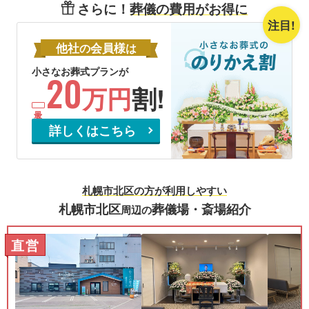
さらに！
葬儀の費用がお得に
注目!
他社
会員様
の
は
小さなお葬式プランが
20
万円
割!
詳しくはこちら
札幌市北区の方が利用しやすい
札幌市北区
葬儀場・斎場紹介
周辺の
直営