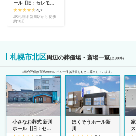
ール【旧：セレモニ
ーハウス北区新川】
4.7
JR札沼線 新川駅から 徒歩
約10分
札幌市北区
周辺の葬儀場・斎場一覧
(全80件)
※総合評価は直近2年のレビュー付き評価をもとに算出しています。
ほくそうホール新
小さなお葬式 新川
家
川
ホール【旧：セレ
ス
モニーハウス北区
ル