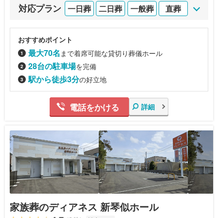
対応プラン
一日葬
二日葬
一般葬
直葬
おすすめポイント
最大70名
まで着席可能な貸切り葬儀ホール
28台の駐車場
を完備
駅から徒歩3分
の好立地
電話をかける
詳細
家族葬のディアネス 新琴似ホール