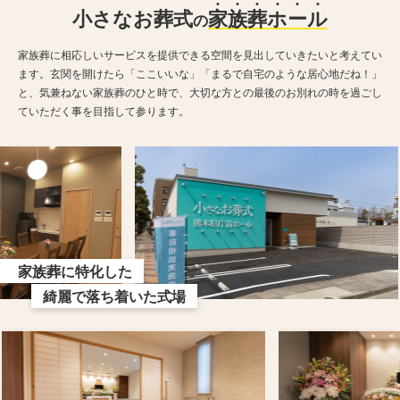
小さなお葬式
家
族
葬
ホ
ー
ル
の
家族葬に相応しいサービスを提供できる空間を見出していきたいと考えてい
ます。玄関を開けたら「ここいいな」「まるで自宅のような居心地だね！」
と、気兼ねない家族葬のひと時で、大切な方との最後のお別れの時を過ごし
ていただく事を目指して参ります。
家族葬に特化した
綺麗で落ち着いた式場