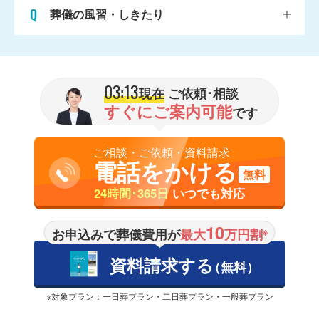
葬儀の風習・しきたり
03:13
現在
ご依頼･相談
すぐにご案内可能
です
ご相談・ご依頼・資料請求
電話をかける
無料
24時間･365日
いつでも対応
10
お申込みで葬儀費用が
最大
万円割
※
資料請求する
（無料）
※対象プラン：一日葬プラン・二日葬プラン・一般葬プラン