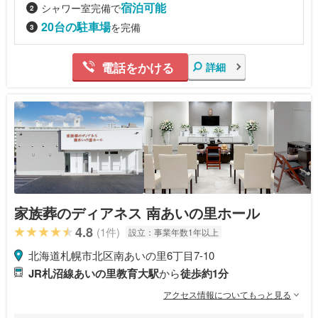
宿泊可能
シャワー室完備で
20台の駐車場
を完備
電話をかける
詳細
家族葬のディアネス 南あいの里ホール
4.8
(1件)
設立：
事業年数1年以上
北海道札幌市北区南あいの里6丁目7-10
JR札沼線あいの里教育大駅
から
徒歩約1分
アクセス情報についてもっと見る