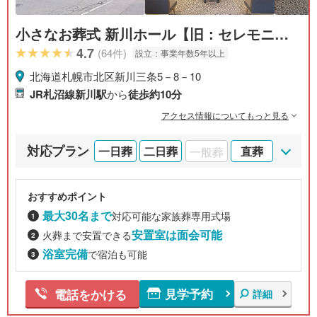
小さなお葬式 新川ホール【旧：セレモニー
ハウス北区新川】
4.7
(64件)
設立：
事業年数5年以上
北海道札幌市北区新川三条5－8－10
JR札沼線新川駅
から
徒歩約10分
アクセス情報についてもっと見る
対応プラン
一日葬
二日葬
一般葬
直葬
おすすめポイント
最大30名まで
対応可能な家族葬専用式場
安置室は面会可能
火葬まで安置できる
浴室完備
で宿泊も可能
見学予約
電話をかける
詳細