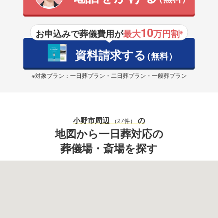
10
お申込みで葬儀費用が
最大
万円割
※
資料請求する
（無料）
※対象プラン：一日葬プラン・二日葬プラン・一般葬プラン
小野市
周辺
の
（27件）
地図から一日葬対応の
葬儀場・斎場を探す