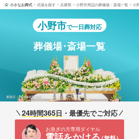
小さなお葬式
式場を探す
兵庫県
小野市周辺の葬儀場・斎場一覧
小
小野市
で一日葬対応
葬儀場･斎場一覧
更新日：2026年8月10日
24
365
時間
日
・最優先でご対応
お急ぎの方専用ダイヤル
電話をかける
（無料）