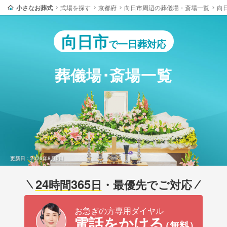
小さなお葬式
式場を探す
京都府
向日市周辺の葬儀場・斎場一覧
向
向日市
で一日葬対応
葬儀場･斎場一覧
更新日：2026年8月6日
24
365
時間
日
・最優先でご対応
お急ぎの方専用ダイヤル
電話をかける
（無料）