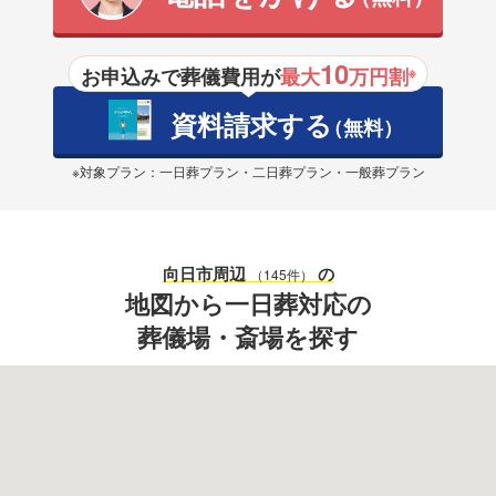
10
お申込みで葬儀費用が
最大
万円割
※
資料請求する
（無料）
※対象プラン：一日葬プラン・二日葬プラン・一般葬プラン
向日市
周辺
の
（145件）
地図から一日葬対応の
葬儀場・斎場を探す