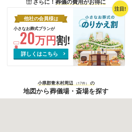
さらに！
葬儀の費用がお得に
注目!
他社
会員様
の
は
小さなお葬式プランが
20
万円
割!
詳しくはこちら
小県郡青木村
周辺
の
（17件）
地図から葬儀場・斎場を探す