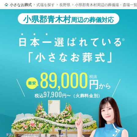
小さなお葬式
式場を探す
長野県
小県郡青木村周辺の葬儀場・斎場一
小県郡青木村
周辺の葬儀対応
89,000
税抜
円
から
97,900
税込
円〜（火葬料金別）
更新日：2026年8月10日