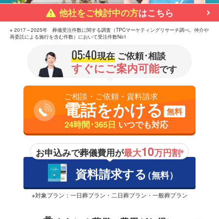
他社をご検討中の方
はこちら
※ 2017～2025年 葬儀受注件数に関する調査（TPCマーケティングリサーチ調べ。仲介や
再委託による施行を含む件数）において受注件数No1
05:40
現在
ご依頼･相談
すぐにご案内可能
です
ご相談・ご依頼・資料請求
電話をかける
無料
24時間･365日
いつでも対応
10
お申込みで葬儀費用が
最大
万円割
※
資料請求する
（無料）
※対象プラン：一日葬プラン・二日葬プラン・一般葬プラン