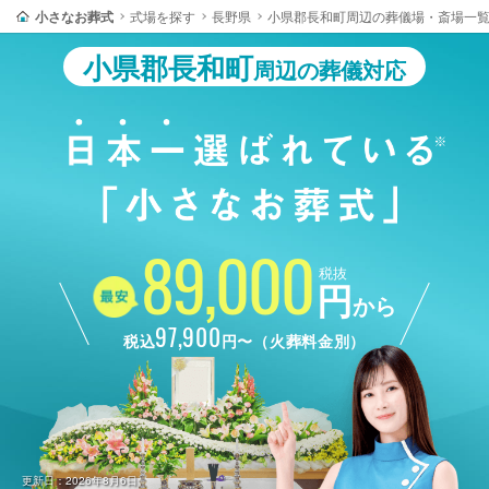
小さなお葬式
式場を探す
長野県
小県郡長和町周辺の葬儀場・斎場一
小県郡長和町
周辺の葬儀対応
89,000
税抜
円
から
97,900
税込
円〜（火葬料金別）
更新日：2026年8月6日