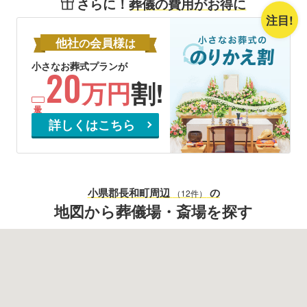
さらに！
葬儀の費用がお得に
注目!
他社
会員様
の
は
小さなお葬式プランが
20
万円
割!
詳しくはこちら
小県郡長和町
周辺
の
（12件）
地図から葬儀場・斎場を探す