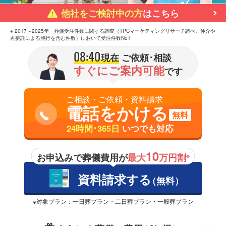
他社をご検討中の方
はこちら
※ 2017～2025年 葬儀受注件数に関する調査（TPCマーケティングリサーチ調べ。仲介や
再委託による施行を含む件数）において受注件数No1
08:40
現在
ご依頼･相談
すぐにご案内可能
です
ご相談・ご依頼・資料請求
電話をかける
無料
24時間･365日
いつでも対応
10
お申込みで葬儀費用が
最大
万円割
※
資料請求する
（無料）
※対象プラン：一日葬プラン・二日葬プラン・一般葬プラン