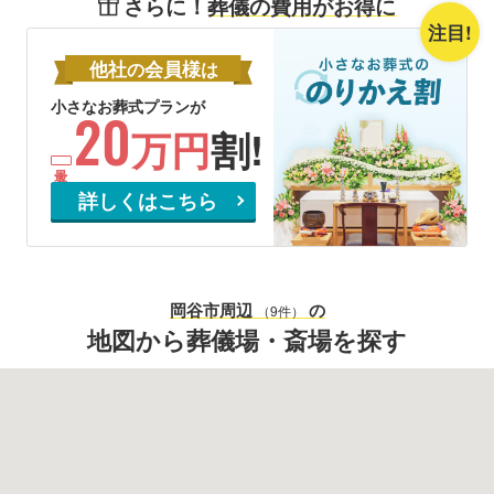
さらに！
葬儀の費用がお得に
注目!
他社
会員様
の
は
小さなお葬式プランが
20
万円
割!
詳しくはこちら
岡谷市
周辺
の
（9件）
地図から葬儀場・斎場を探す