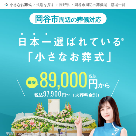
小さなお葬式
式場を探す
長野県
岡谷市周辺の葬儀場・斎場一覧
岡谷市
周辺の葬儀対応
89,000
税抜
円
から
97,900
税込
円〜（火葬料金別）
更新日：2026年8月10日