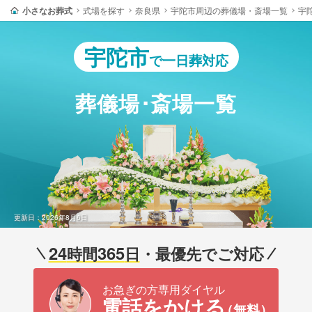
小さなお葬式
式場を探す
奈良県
宇陀市周辺の葬儀場・斎場一覧
宇
宇陀市
で一日葬対応
葬儀場･斎場一覧
更新日：2026年8月6日
24
365
時間
日
・最優先でご対応
お急ぎの方専用ダイヤル
電話をかける
（無料）