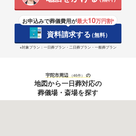
10
お申込みで葬儀費用が
最大
万円割
※
資料請求する
（無料）
※対象プラン：一日葬プラン・二日葬プラン・一般葬プラン
宇陀市
周辺
の
（46件）
地図から一日葬対応の
葬儀場・斎場を探す