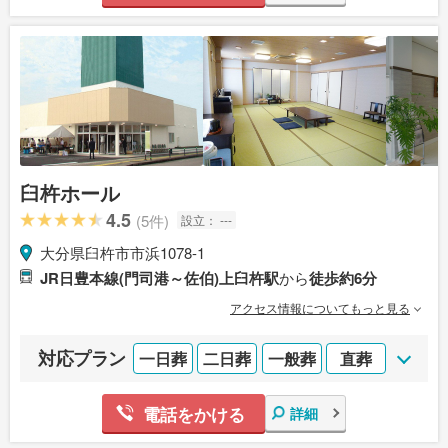
臼杵ホール
4.5
(5件)
設立：
---
大分県臼杵市市浜1078-1
JR日豊本線(門司港～佐伯)上臼杵駅
から
徒歩約6分
アクセス情報についてもっと見る
対応プラン
一日葬
二日葬
一般葬
直葬
電話をかける
詳細