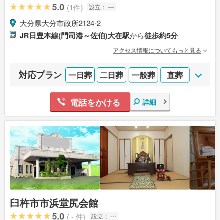
5.0
(1件)
設立：
---
大分県大分市政所2124‐2
JR日豊本線(門司港～佐伯)大在駅
から
徒歩約5分
アクセス情報についてもっと見る
対応プラン
一日葬
二日葬
一般葬
直葬
電話をかける
詳細
臼杵市市浜堂尻会館
5.0
( - 件)
設立：
---