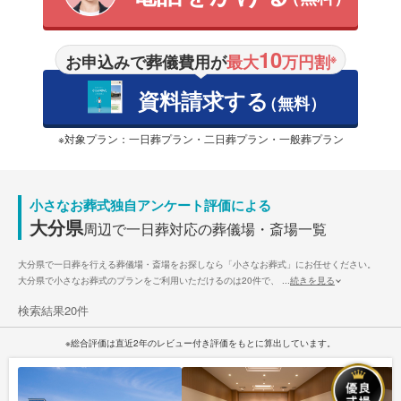
10
お申込みで葬儀費用が
最大
万円割
※
資料請求する
（無料）
※対象プラン：一日葬プラン・二日葬プラン・一般葬プラン
小さなお葬式独自アンケート評価による
大分県
周辺で
一日葬対応の
葬儀場・斎場
一覧
大分県で一日葬を行える葬儀場・斎場をお探しなら「小さなお葬式」にお任せください。
大分県で小さなお葬式のプランをご利用いただけるのは20件で、
...
続きを見る
検索結果20件
※総合評価は直近2年のレビュー付き評価をもとに算出しています。