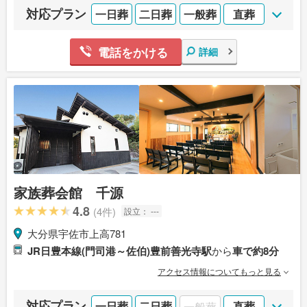
対応プラン
一日葬
二日葬
一般葬
直葬
電話をかける
詳細
家族葬会館 千源
4.8
(4件)
設立：
---
大分県宇佐市上高781
JR日豊本線(門司港～佐伯)豊前善光寺駅
から
車で約8分
アクセス情報についてもっと見る
対応プラン
一日葬
二日葬
一般葬
直葬