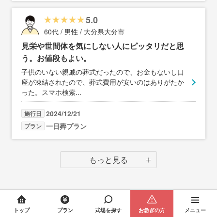
5.0
60代 / 男性 / 大分県大分市
見栄や世間体を気にしない人にピッタリだと思
う。お値段もよい。
子供のいない親戚の葬式だったので、お金もないし口
座が凍結されたので、葬式費用が安いのはありがたか
った。スマホ検索
...
2024/12/21
施行日
一日葬プラン
プラン
もっと見る
トップ
プラン
式場を探す
お急ぎの方
メニュー