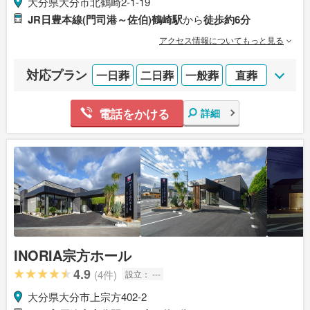
大分県大分市北鶴崎2-1-19
JR日豊本線(門司港～佐伯)鶴崎駅
から
徒歩約6分
アクセス情報についてもっと見る
対応プラン
一日葬
二日葬
一般葬
直葬
電話をかける
詳細
INORIA宗方ホール
4.9
(4件)
設立：
---
大分県大分市上宗方402-2