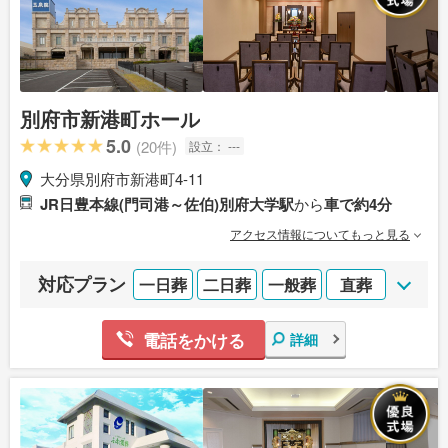
別府市新港町ホール
5.0
(20件)
設立：
---
大分県別府市新港町4-11
JR日豊本線(門司港～佐伯)別府大学駅
から
車で約4分
アクセス情報についてもっと見る
対応プラン
一日葬
二日葬
一般葬
直葬
電話をかける
詳細