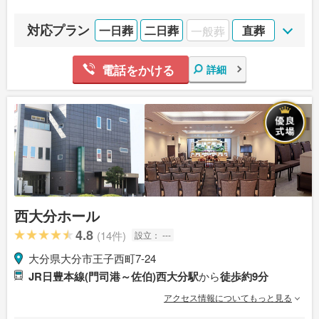
対応プラン
一日葬
二日葬
一般葬
直葬
電話をかける
詳細
西大分ホール
4.8
(14件)
設立：
---
大分県大分市王子西町7-24
JR日豊本線(門司港～佐伯)西大分駅
から
徒歩約9分
アクセス情報についてもっと見る