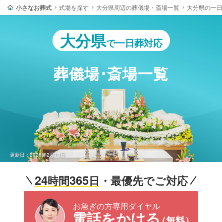
小さなお葬式
式場を探す
大分県周辺の葬儀場・斎場一覧
大分県の一
大分県
で一日葬対応
葬儀場･斎場一覧
更新日：2026年2月13日
24
365
時間
日
・最優先でご対応
お急ぎの方専用ダイヤル
電話をかける
（無料）