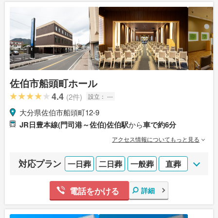
佐伯市船頭町ホール
4.4
(2件)
設立：
---
大分県佐伯市船頭町12-9
JR日豊本線(門司港～佐伯)佐伯駅
から
車で約6分
アクセス情報についてもっと見る
対応プラン
一日葬
二日葬
一般葬
直葬
電話をかける
詳細