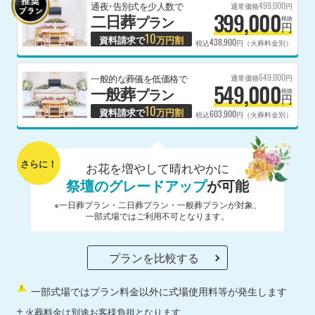
499,000
通夜･告別式を少人数で
通常価格
円
399,000
二日葬
プラン
税抜
円
10
資料請求で
万円割
438,900
税込
円（火葬料金別）
649,000
一般的な葬儀を低価格で
通常価格
円
549,000
一般葬
プラン
税抜
円
10
資料請求で
万円割
603,900
税込
円（火葬料金別）
さらに！
お花を増やして晴れやかに
祭壇のグレードアップ
が可能
※一日葬プラン・二日葬プラン・一般葬プランが対象、
一部式場ではご利用不可となります。
プランを比較する
一部式場ではプラン料金以外に式場使用料等が発生します
火葬料金は別途お客様負担となります