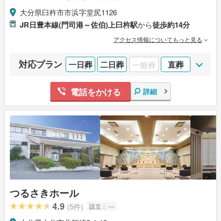
大分県臼杵市市浜字堂尻1126
JR日豊本線(門司港～佐伯)上臼杵駅
から
徒歩約14分
アクセス情報についてもっと見る
対応プラン
一日葬
二日葬
一般葬
直葬
電話をかける
詳細
つるさきホール
4.9
(5件)
設立：
---