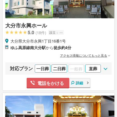
大分市永興ホール
5.0
(18件)
設立：
---
大分県大分市永興1丁目16番1号
ゆふ高原線南大分駅
から
徒歩約4分
アクセス情報についてもっと見る
対応プラン
一日葬
二日葬
一般葬
直葬
電話をかける
詳細