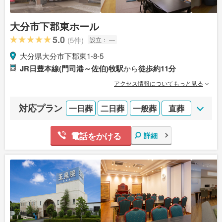
大分市下郡東ホール
5.0
(5件)
設立：
---
大分県大分市下郡東1-8-5
JR日豊本線(門司港～佐伯)牧駅
から
徒歩約11分
アクセス情報についてもっと見る
対応プラン
一日葬
二日葬
一般葬
直葬
電話をかける
詳細