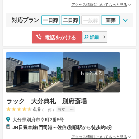
アクセス情報についてもっと見る
対応プラン
一日葬
二日葬
一般葬
直葬
電話をかける
詳細
もっと見る
ラック 大分典礼 別府斎場
4.9
( - 件)
設立：
---
大分県別府市幸町2番6号
JR日豊本線(門司港～佐伯)別府駅
から
徒歩約8分
アクセス情報についてもっと見る