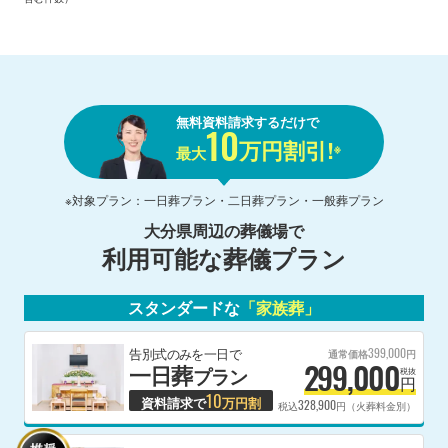
無料資料請求するだけで
10
万円割引!
※
最大
※対象プラン：一日葬プラン・二日葬プラン・一般葬プラン
大分県
周辺の葬儀場で
利用可能な葬儀プラン
スタンダードな
「家族葬」
399,000
告別式のみを一日で
通常価格
円
299,000
一日葬
プラン
税抜
円
10
資料請求で
万円割
328,900
税込
円（火葬料金別）