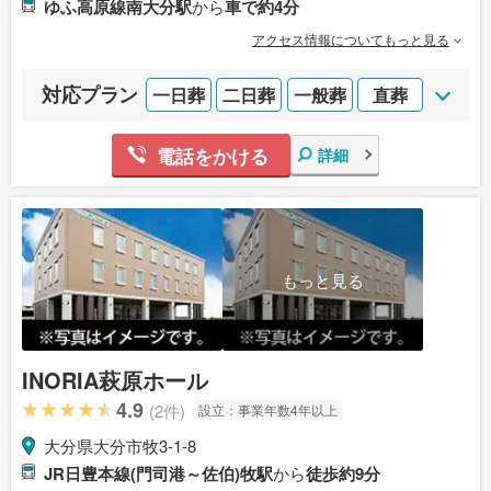
ゆふ高原線南大分駅
から
車で約4分
アクセス情報についてもっと見る
対応プラン
一日葬
二日葬
一般葬
直葬
電話をかける
詳細
もっと見る
INORIA萩原ホール
4.9
(2件)
設立：
事業年数4年以上
大分県大分市牧3-1-8
JR日豊本線(門司港～佐伯)牧駅
から
徒歩約9分