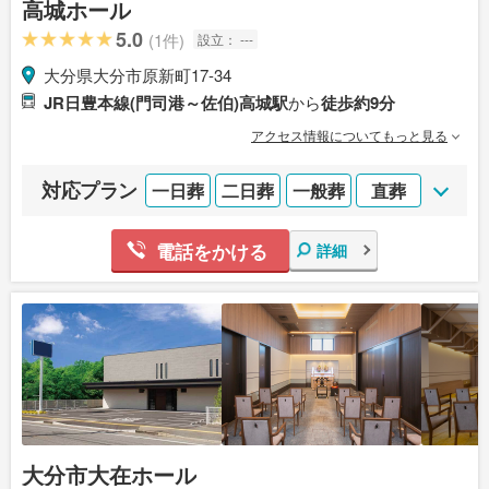
高城ホール
5.0
(1件)
設立：
---
大分県大分市原新町17-34
JR日豊本線(門司港～佐伯)高城駅
から
徒歩約9分
アクセス情報についてもっと見る
対応プラン
一日葬
二日葬
一般葬
直葬
電話をかける
詳細
大分市大在ホール