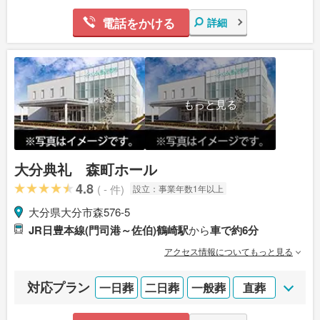
電話をかける
詳細
もっと見る
大分典礼 森町ホール
4.8
( - 件)
設立：
事業年数1年以上
大分県大分市森576-5
JR日豊本線(門司港～佐伯)鶴崎駅
から
車で約6分
アクセス情報についてもっと見る
対応プラン
一日葬
二日葬
一般葬
直葬