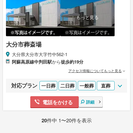
もっと見る
大分市葬斎場
大分県大分市大字竹中562-1
阿蘇高原線中判田駅
から
徒歩約19分
アクセス情報についてもっと見る
対応プラン
一日葬
二日葬
一般葬
直葬
電話をかける
詳細
20
件中 1〜20件を表示