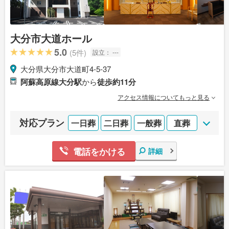
大分市大道ホール
5.0
(5件)
設立：
---
大分県大分市大道町4-5-37
阿蘇高原線大分駅
から
徒歩約11分
アクセス情報についてもっと見る
対応プラン
一日葬
二日葬
一般葬
直葬
電話をかける
詳細