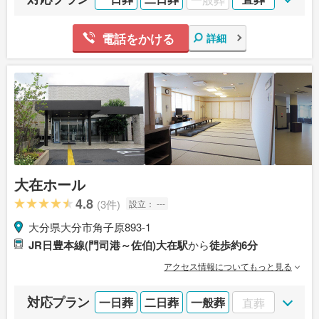
電話をかける
詳細
大在ホール
4.8
(3件)
設立：
---
大分県大分市角子原893-1
JR日豊本線(門司港～佐伯)大在駅
から
徒歩約6分
アクセス情報についてもっと見る
対応プラン
一日葬
二日葬
一般葬
直葬