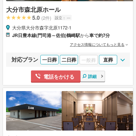
大分市森北原ホール
5.0
(2件)
設立：
---
大分県大分市森字北原1172-1
JR日豊本線(門司港～佐伯)鶴崎駅
から
車で約7分
アクセス情報についてもっと見る
対応プラン
一日葬
二日葬
一般葬
直葬
電話をかける
詳細