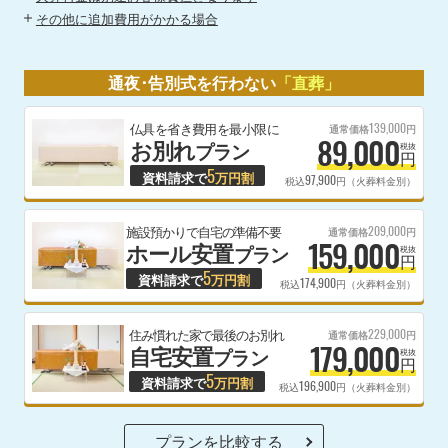
その他に追加費用がかかる場合
通夜･告別式を行わない
「直葬」
139,000
仏具を省き費用を最小限に
通常価格
円
89,000
お別れ
プラン
税抜
円
5
資料請求で
万円割
97,900
税込
円（火葬料金別）
209,000
施設預かりで自宅の準備不要
通常価格
円
159,000
ホール安置
プラン
税抜
円
5
資料請求で
万円割
174,900
税込
円（火葬料金別）
229,000
住み慣れた家で最後のお別れ
通常価格
円
179,000
自宅安置
プラン
税抜
円
5
資料請求で
万円割
196,900
税込
円（火葬料金別）
プランを比較する