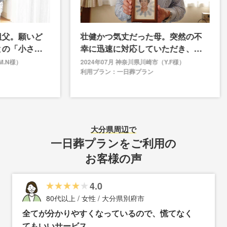
いど
壮健かつ気丈だった母。突然の不
今の
さな
幸に迅速に対応していただき、不
こそ
安なく見送れました
すべ
2024年07月 神奈川県川崎市（Y.F様）
利用プラン：一日葬プラン
202
利用プ
大分県
周辺で
一日葬プランをご利用の
お客様の声
4.0
80代以上 / 女性 / 大分県別府市
全てが分かりやすくなっているので、慌てなく
てもいいサービス