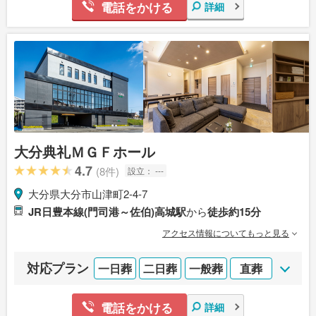
電話をかける
詳細
大分典礼ＭＧＦホール
4.7
(8件)
設立：
---
大分県大分市山津町2-4-7
JR日豊本線(門司港～佐伯)高城駅
から
徒歩約15分
アクセス情報についてもっと見る
対応プラン
一日葬
二日葬
一般葬
直葬
電話をかける
詳細