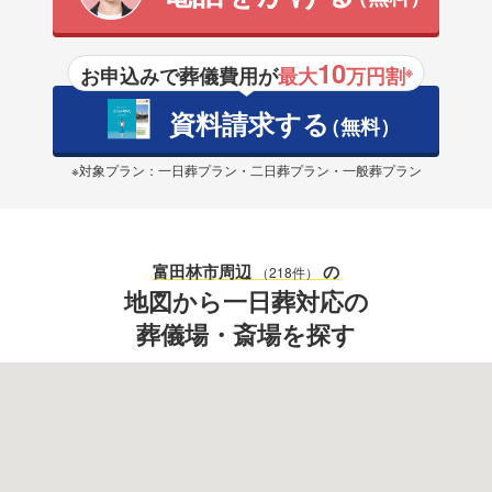
10
お申込みで葬儀費用が
最大
万円割
※
資料請求する
（無料）
※対象プラン：一日葬プラン・二日葬プラン・一般葬プラン
富田林市
周辺
の
（218件）
地図から一日葬対応の
葬儀場・斎場を探す