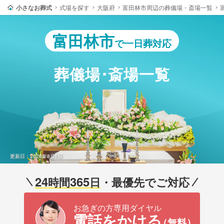
小さなお葬式
式場を探す
大阪府
富田林市周辺の葬儀場・斎場一覧
富田林市
で一日葬対応
葬儀場･斎場一覧
更新日：2026年8月6日
24
365
時間
日
・最優先でご対応
お急ぎの方専用ダイヤル
電話をかける
（無料）