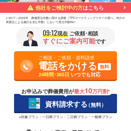
他社をご検討中の方
はこちら
※ 2017～2025年 葬儀受注件数に関する調査（TPCマーケティングリサーチ調べ。仲介や
再委託による施行を含む件数）において受注件数No1
09:12
現在
ご依頼･相談
すぐにご案内可能
です
ご相談・ご依頼・資料請求
電話をかける
無料
24時間･365日
いつでも対応
10
お申込みで葬儀費用が
最大
万円割
※
資料請求する
（無料）
※対象プラン：一日葬プラン・二日葬プラン・一般葬プラン