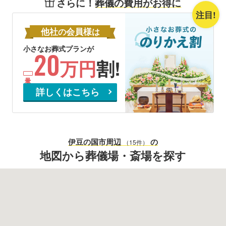
さらに！
葬儀の費用がお得に
注目!
他社
会員様
の
は
小さなお葬式プランが
20
万円
割!
詳しくはこちら
伊豆の国市
周辺
の
（15件）
地図から葬儀場・斎場を探す