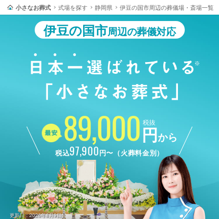
小さなお葬式
式場を探す
静岡県
伊豆の国市周辺の葬儀場・斎場一覧
伊豆の国市
周辺の葬儀対応
89,000
税抜
円
から
97,900
税込
円〜（火葬料金別）
更新日：2026年8月9日