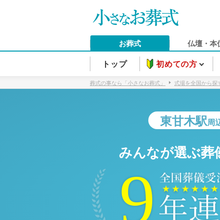
お葬式
仏壇・本
トップ
初めての方
葬式の事なら「小さなお葬式」
式場を全国から探
東甘木駅
周
みんなが選ぶ葬
9