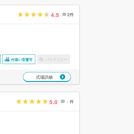
4.5
2件
付添い安置可
バリアフリー
式場詳細
5.0
- 件