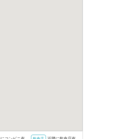
隣にコンビニ有
近隣に飲食店有
飲食店