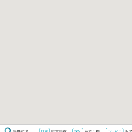
提携式場
駐車場有
宿泊可能
近
駐車
宿泊
コンビニ