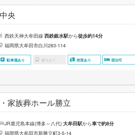
中央
西鉄天神大牟田線
西鉄銀水駅
から
徒歩約14分
福岡県大牟田市白川283-114
駐車場あり
駅ちかく
控室あり
宿泊可
・家族葬ホール勝立
JR鹿児島本線(博多～八代)
大牟田駅
から
車で約8分
福岡県大牟田市新勝立町3-5-14