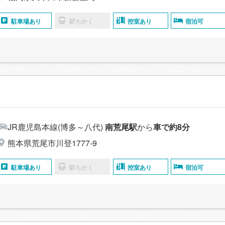
駐車場あり
駅ちかく
控室あり
宿泊可
JR鹿児島本線(博多～八代)
南荒尾駅
から
車で約8分
熊本県荒尾市川登1777-9
駐車場あり
駅ちかく
控室あり
宿泊可