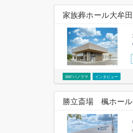
家族葬ホール大牟田
360°パノラマ
インタビュー
勝立斎場 楓ホール