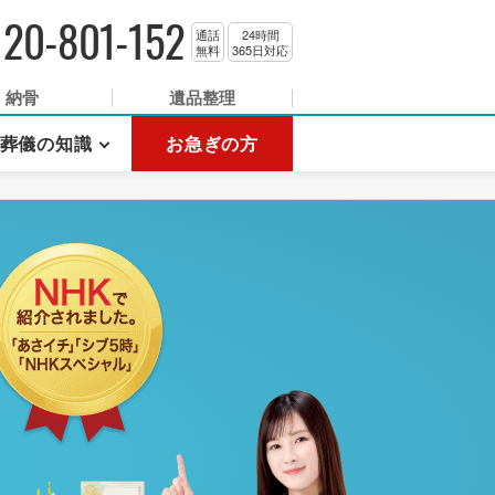
120-801-152
通話
24時間
無料
365日対応
納骨
遺品整理
葬儀の知識
お急ぎの方