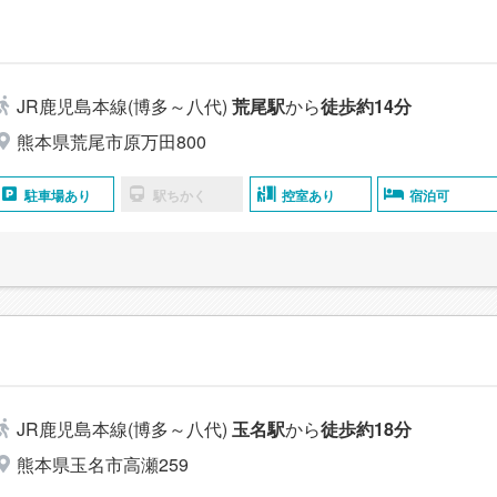
JR鹿児島本線(博多～八代)
荒尾駅
から
徒歩約14分
熊本県荒尾市原万田800
駐車場あり
駅ちかく
控室あり
宿泊可
JR鹿児島本線(博多～八代)
玉名駅
から
徒歩約18分
熊本県玉名市高瀬259