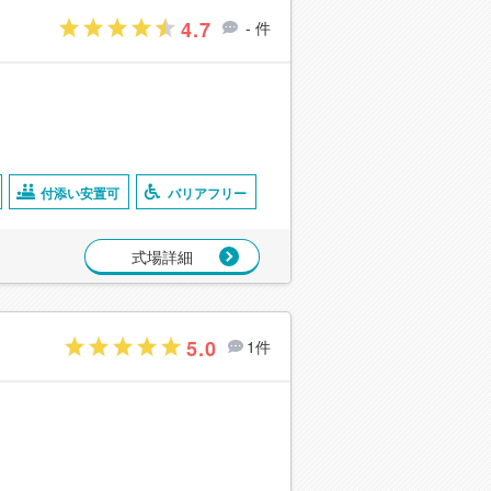
4.7
- 件
付添い安置可
バリアフリー
式場詳細
5.0
1件