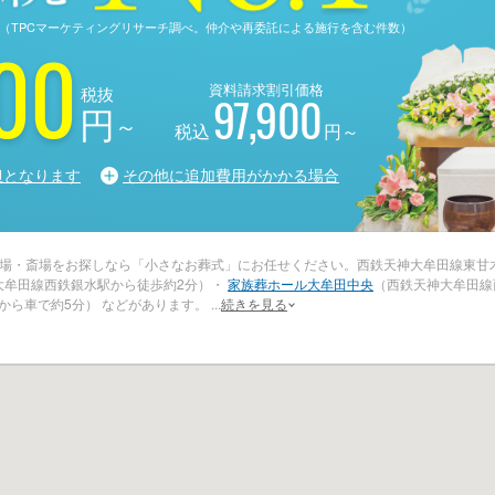
る調査（TPCマーケティングリサーチ調べ。仲介や再委託による施行を含む件数）
00
資料請求割引価格
税抜
97,900
円
～
税込
円～
担となります
その他に追加費用がかかる場合
場・斎場をお探しなら「小さなお葬式」にお任せください。西鉄天神大牟田線東甘
大牟田線西鉄銀水駅から徒歩約2分）・
家族葬ホール大牟田中央
（西鉄天神大牟田線
駅から車で約5分） などがあります。
...
続きを見る