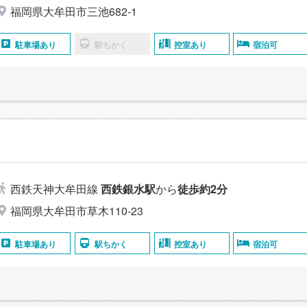
福岡県大牟田市三池682-1
駐車場あり
駅ちかく
控室あり
宿泊可
西鉄天神大牟田線
西鉄銀水駅
から
徒歩約2分
福岡県大牟田市草木110-23
駐車場あり
駅ちかく
控室あり
宿泊可