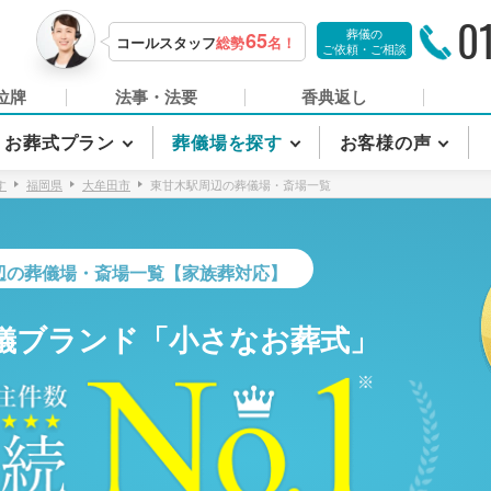
0
葬儀の
65
コールスタッフ
総勢
名！
ご依頼・ご相談
位牌
法事・法要
香典返し
お葬式プラン
葬儀場を探す
お客様の声
す
福岡県
大牟田市
東甘木駅周辺の葬儀場・斎場一覧
辺の葬儀場・斎場一覧【家族葬対応】
儀ブランド「小さなお葬式」