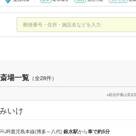
斎場一覧
（全28件）
※総合評価は直近
館みいけ
JR鹿児島本線(博多～八代)
銀水駅
から
車で約5分