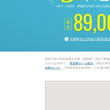
※2017～2025年 葬儀受注件数に関す
89,0
最
安
火葬料金は別途お客様負
西鉄天神大牟田線東甘木駅（福岡県）周辺で葬儀
けるのは28件で、
家族葬ホール銀水
（西鉄天神
会館みいけ
（JR鹿児島本線(博多～八代)銀水