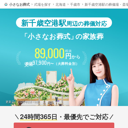
小さなお葬式
式場を探す
北海道
千歳市
新千歳空港駅の葬儀場・斎
新千歳空港駅
周辺の葬儀対応
「小さなお葬式」
の家族葬
89,000
税抜
円
から
最安
97,900
税込
円〜（火葬料金別）
更新日：
2026年2月13日
24
365
時間
日
・最優先でご対応