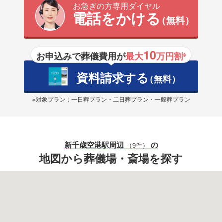
お急ぎの方専用ダイヤル
電話をかける
（無料）
10
お申込みで葬儀費用が
最大
万円割
※
資料請求する
（無料）
※対象プラン：一日葬プラン・二日葬プラン・一般葬プラン
新千歳空港駅
周辺
の
（9件）
地図から葬儀場・斎場を探す