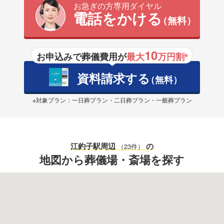
お急ぎの方専用ダイヤル
電話をかける
（無料）
10
お申込みで葬儀費用が
最大
万円割
※
資料請求する
（無料）
※対象プラン：一日葬プラン・二日葬プラン・一般葬プラン
江釣子駅
周辺
の
（23件）
地図から葬儀場・斎場を探す