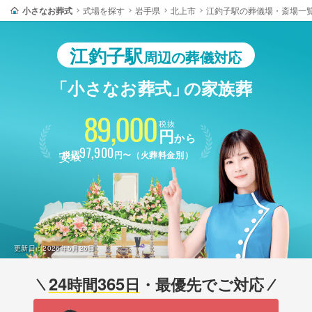
小さなお葬式
式場を探す
岩手県
北上市
江釣子駅の葬儀場・斎場一
江釣子駅
周辺の葬儀対応
「小さなお葬式」
の家族葬
89,000
税抜
円
から
最安
97,900
税込
円〜（火葬料金別）
更新日：
2026年5月26日
24
365
時間
日
・最優先でご対応