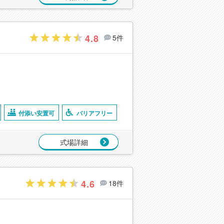
4.8
5件
付添い安置可
バリアフリー
式場詳細
4.6
18件