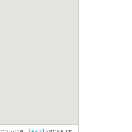
隣にコンビニ有
近隣に飲食店有
飲食店