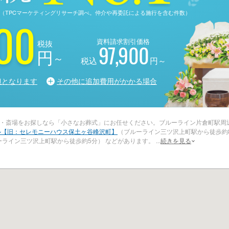
る調査（TPCマーケティングリサーチ調べ。仲介や再委託による施行を含む件数）
00
資料請求割引価格
税抜
97,900
円
～
税込
円～
担となります
その他に追加費用がかかる場合
・斎場をお探しなら「小さなお葬式」にお任せください。ブルーライン片倉町駅周
ル【旧：セレモニーハウス保土ヶ谷峰沢町】
（ブルーライン三ツ沢上町駅から徒歩約
ーライン三ツ沢上町駅から徒歩約5分） などがあります。
...
続きを見る