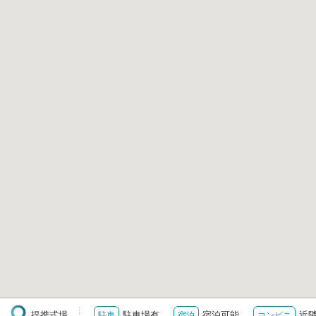
提携式場
駐車場有
宿泊可能
近
駐車
宿泊
コンビニ