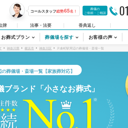
0
葬儀の
65
コールスタッフ
総勢
名！
ご依頼・ご相談
位牌
法事・法要
香典返し
お葬式プラン
葬儀場を探す
お客様の声
す
神奈川県
横浜市
神奈川区
片倉町駅周辺の葬儀場・斎場一覧
辺の葬儀場・斎場一覧【家族葬対応】
儀ブランド「小さなお葬式」