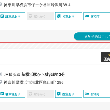
神奈川県横浜市保土ケ谷区峰沢町88-4
駐車場あり
駅ちかく
控室あり
宿泊可
見学予約はこち
優
JR横浜線
新横浜駅
から
徒歩約12分
神奈川県横浜市港北区鳥山町1286
駐車場あり
駅ちかく
控室あり
宿泊可