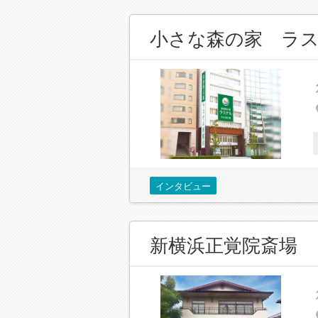
小さな森の家 ラ
インタビュー
新横浜正覚院斎場