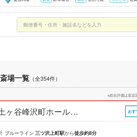
斎場一覧
（全354件）
※総合評価は直近
小さなお葬式 保土ヶ谷峰沢町ホール【旧：セレモニーハウス保土ヶ谷峰沢町】
おす
ブルーライン
三ツ沢上町駅
から
徒歩約8分