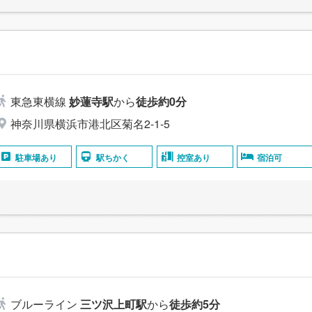
東急東横線
妙蓮寺駅
から
徒歩約0分
神奈川県横浜市港北区菊名2-1-5
駐車場あり
駅ちかく
控室あり
宿泊可
ブルーライン
三ツ沢上町駅
から
徒歩約5分