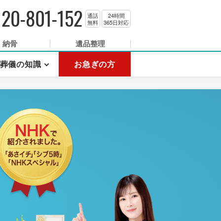
120-801-152
通話
24時間
無料
365日対応
納骨
遺品整理
葬儀の知識
お急ぎの方