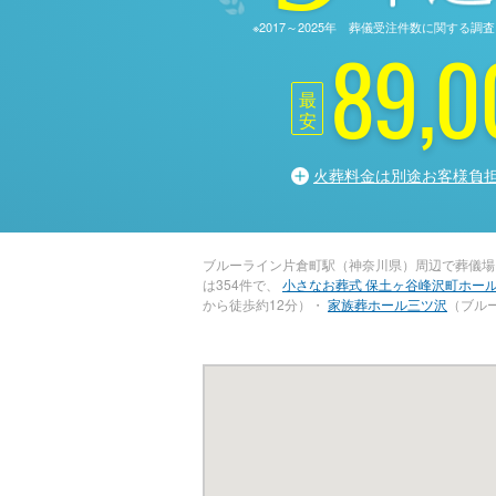
※2017～2025年 葬儀受注件数に関す
89,0
最
安
火葬料金は別途お客様負
ブルーライン片倉町駅（神奈川県）周辺で葬儀場
は354件で、
小さなお葬式 保土ヶ谷峰沢町ホー
から徒歩約12分）・
家族葬ホール三ツ沢
（ブル