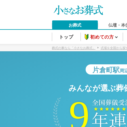
お葬式
仏壇・本
トップ
初めての方
葬式の事なら「小さなお葬式」
式場を全国から探
片倉町駅
周
みんなが選ぶ葬
9