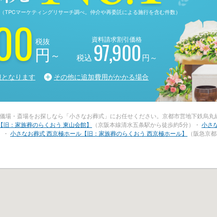
る調査（TPCマーケティングリサーチ調べ。仲介や再委託による施行を含む件数）
00
資料請求割引価格
税抜
97,900
円
～
税込
円～
担となります
その他に追加費用がかかる場合
儀場・斎場をお探しなら「小さなお葬式」にお任せください。京都市営地下鉄烏丸
【旧：家族葬のらくおう 東山会館】
（京阪本線清水五条駅から徒歩約5分）・
小さ
）・
小さなお葬式 西京極ホール【旧：家族葬のらくおう 西京極ホール】
（阪急京都