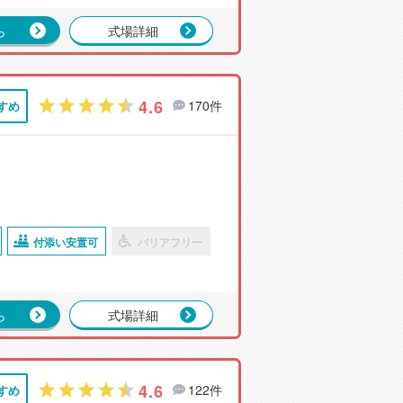
ら
式場詳細
4.6
170件
すめ
付添い安置可
バリアフリー
ら
式場詳細
4.6
122件
すめ