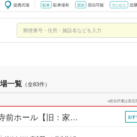
提携式場
駐車場有
宿泊可能
近
駐車
宿泊
コンビニ
場一覧
（全83件）
※総合評価は直近
小さなお葬式 東寺前ホール【旧：家族葬のらくおう 東寺前ホール】
おす