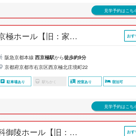
見学予約はこち
小さなお葬式 西京極ホール【旧：家族葬のらくおう 西京極ホール】
おす
阪急京都本線
西京極駅
から
徒歩約9分
京都府京都市右京区西京極北庄境町22
駐車場あり
駅ちかく
控室あり
宿泊可
見学予約はこち
小さなお葬式 山科御陵ホール【旧：家族葬のらくおう 山科御陵ホール】
おす