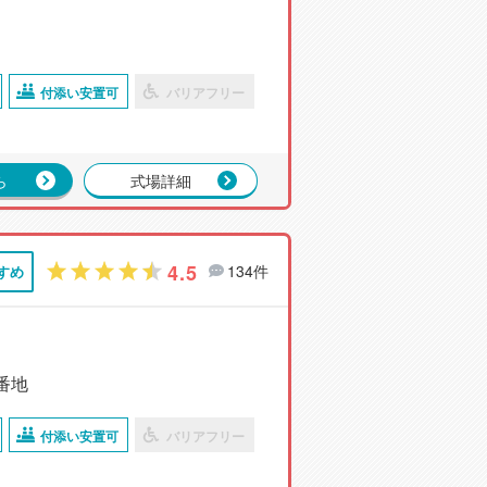
付添い安置可
バリアフリー
ら
式場詳細
4.5
134件
すめ
番地
付添い安置可
バリアフリー