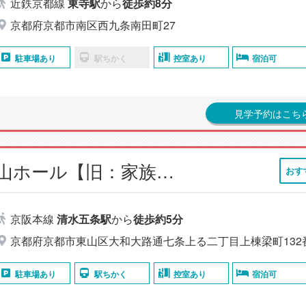
近鉄京都線
東寺駅
から
徒歩約8分
京都府京都市南区西九条南田町27
駐車場あり
駅ちかく
控室あり
宿泊可
見学予約はこち
小さなお葬式 東山ホール【旧：家族葬のらくおう 東山会館】
おす
京阪本線
清水五条駅
から
徒歩約5分
京都府京都市東山区大和大路通七条上る二丁目上棟梁町132
駐車場あり
駅ちかく
控室あり
宿泊可