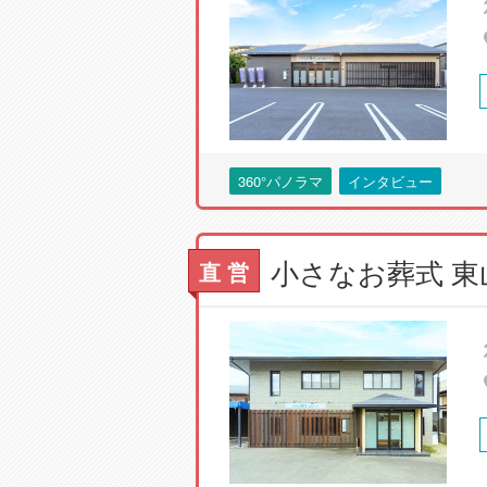
360°パノラマ
インタビュー
直 営