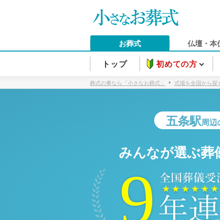
お葬式
仏壇・本
トップ
初めての方
葬式の事なら「小さなお葬式」
式場を全国から探
五条駅
周辺
みんなが選ぶ葬
9