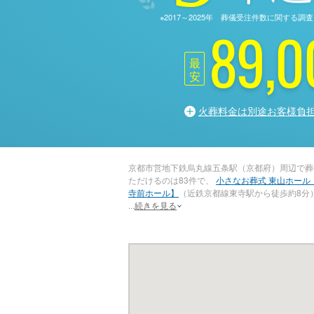
※2017～2025年 葬儀受注件数に関す
89,0
最
安
火葬料金は別途お客様負
京都市営地下鉄烏丸線五条駅（京都府）周辺で葬
ただけるのは83件で、
小さなお葬式 東山ホール
寺前ホール】
（近鉄京都線東寺駅から徒歩約8分
...
続きを見る