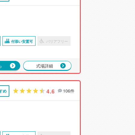
付添い安置可
バリアフリー
ら
式場詳細
4.6
106件
すめ