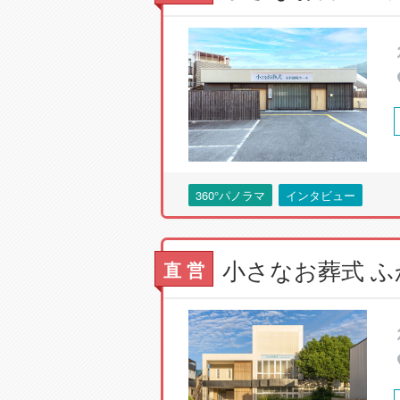
360°パノラマ
インタビュー
直 営