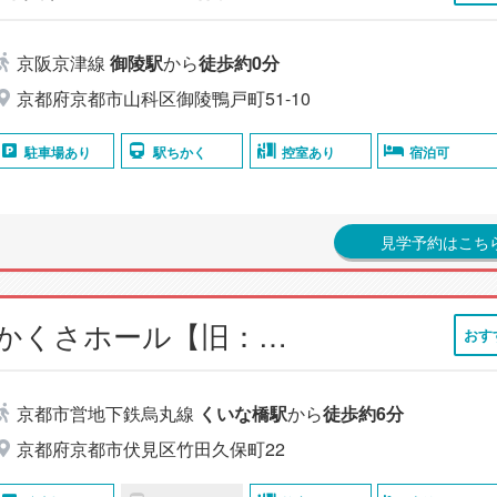
京阪京津線
御陵駅
から
徒歩約0分
京都府京都市山科区御陵鴨戸町51-10
駐車場あり
駅ちかく
控室あり
宿泊可
見学予約はこち
小さなお葬式 ふかくさホール【旧：家族葬のらくおう ふかくさホール】
おす
京都市営地下鉄烏丸線
くいな橋駅
から
徒歩約6分
京都府京都市伏見区竹田久保町22