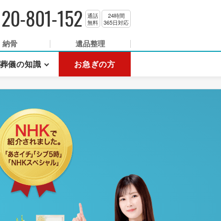
120-801-152
通話
24時間
無料
365日対応
納骨
遺品整理
葬儀の知識
お急ぎの方