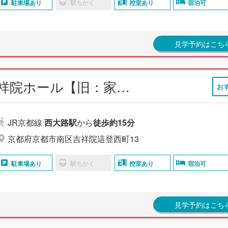
駐車場あり
駅ちかく
控室あり
宿泊可
見学予約はこち
小さなお葬式 吉祥院ホール【旧：家族葬のらくおう 吉祥院ホール】
お
JR京都線
西大路駅
から
徒歩約15分
京都府京都市南区吉祥院這登西町13
駐車場あり
駅ちかく
控室あり
宿泊可
見学予約はこち