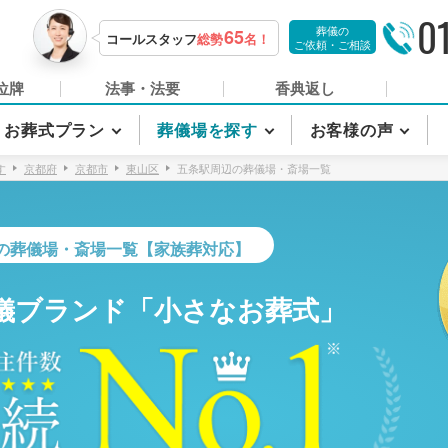
0
葬儀の
65
コールスタッフ
総勢
名！
ご依頼・ご相談
位牌
法事・法要
香典返し
お葬式プラン
葬儀場を探す
お客様の声
す
京都府
京都市
東山区
五条駅周辺の葬儀場・斎場一覧
の葬儀場・斎場一覧【家族葬対応】
儀ブランド「小さなお葬式」