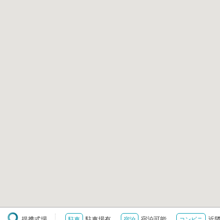
提携式場
駐車場有
宿泊可能
近
駐車
宿泊
コンビニ