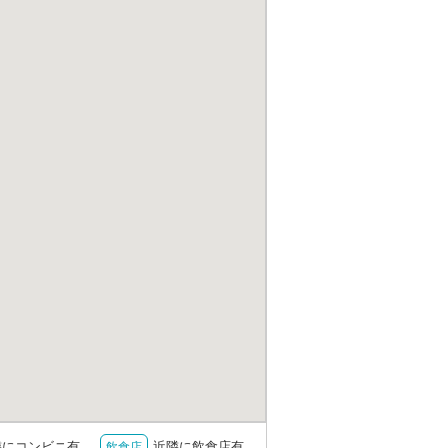
隣にコンビニ有
近隣に飲食店有
飲食店