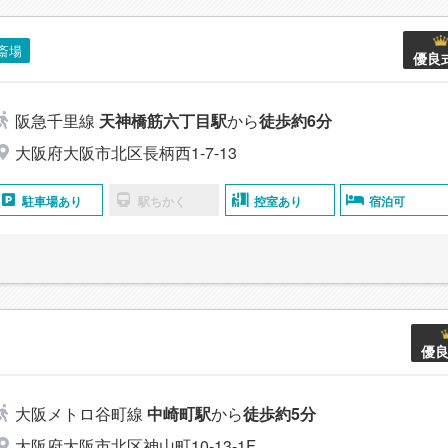
斎場
優良
阪急千里線
天神橋筋六丁目駅
から
徒歩約6分
大阪府大阪市北区長柄西1-7-13
駐車場あり
駅ちかく
控室あり
宿泊可
優
大阪メトロ谷町線
中崎町駅
から
徒歩約5分
大阪府大阪市北区神山町10-13-1F