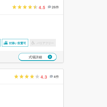
4.5
26件
付添い安置可
バリアフリー
式場詳細
4.3
4件