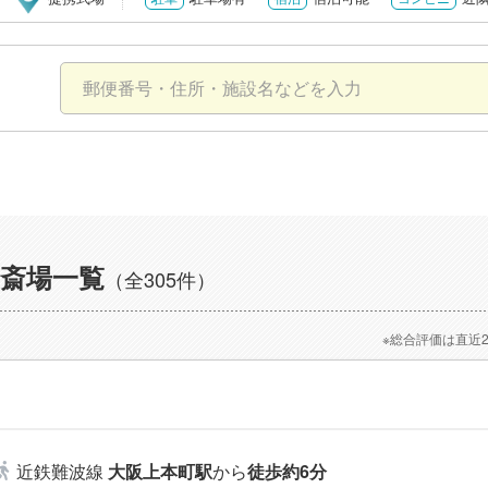
斎場一覧
（全305件）
※総合評価は直近
近鉄難波線
大阪上本町駅
から
徒歩約6分