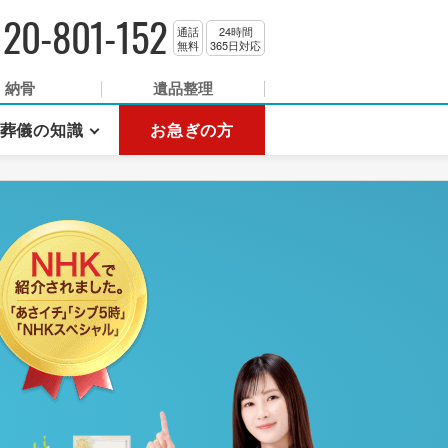
120-801-152
通話
24時間
無料
365日対応
納骨
遺品整理
葬儀の知識
お急ぎの方