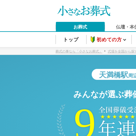
お葬式
仏壇・本
トップ
初めての方
葬式の事なら「小さなお葬式」
式場を全国から探
天満橋駅
周
みんなが選ぶ葬
9