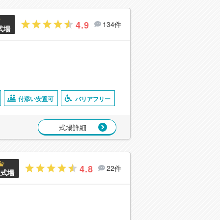
4.9
134件
式場
付添い安置可
バリアフリー
式場詳細
4.8
22件
良式場