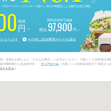
る調査（TPCマーケティングリサーチ調べ。仲介や再委託による施行を含む件数）
00
資料請求割引価格
税抜
97,900
円
～
税込
円～
担となります
その他に追加費用がかかる場合
場・斎場をお探しなら「小さなお葬式」にお任せください。大阪メトロ谷町線天満
線中崎町駅から徒歩約5分）・
ディアホール
（大阪メトロ谷町線谷町六丁目駅から
続きを見る