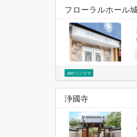
フローラルホール
360°パノラマ
浄國寺