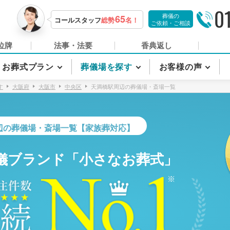
0
葬儀の
65
コールスタッフ
総勢
名！
ご依頼・ご相談
位牌
法事・法要
香典返し
お葬式プラン
葬儀場を探す
お客様の声
す
大阪府
大阪市
中央区
天満橋駅周辺の葬儀場・斎場一覧
辺の葬儀場・斎場一覧【家族葬対応】
儀ブランド「小さなお葬式」