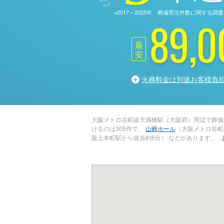
※2017～2025年 葬儀受注件数に関す
89,0
最
安
火葬料金は別途お客様負
大阪メトロ谷町線天満橋駅（大阪府）周辺で葬儀
けるのは305件で、
山葬ホール
（大阪メトロ谷町
阪上本町駅から徒歩約6分） などがあります。
...