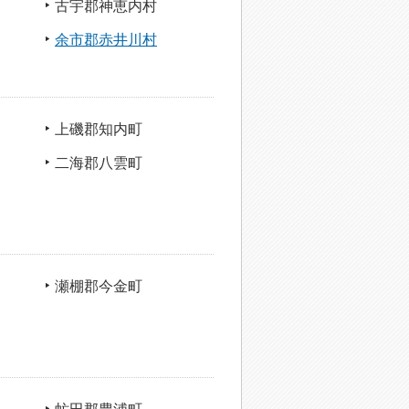
古宇郡神恵内村
余市郡赤井川村
上磯郡知内町
二海郡八雲町
瀬棚郡今金町
虻田郡豊浦町