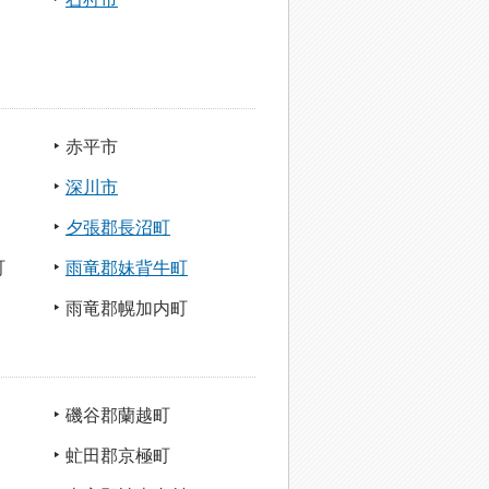
赤平市
深川市
夕張郡長沼町
町
雨竜郡妹背牛町
雨竜郡幌加内町
磯谷郡蘭越町
虻田郡京極町