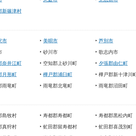
郡新篠津村
沢市
美唄市
芦別市
市
砂川市
歌志内市
郡奈井江町
空知郡上砂川町
夕張郡由仁町
郡月形町
樺戸郡浦臼町
樺戸郡新十津川
郡雨竜町
雨竜郡北竜町
雨竜郡沼田町
郡島牧村
寿都郡寿都町
寿都郡黒松内町
郡真狩村
虻田郡留寿都村
虻田郡喜茂別町