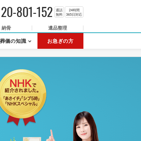
120-801-152
通話
24時間
無料
365日対応
納骨
遺品整理
葬儀の知識
お急ぎの方