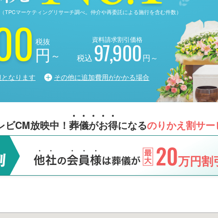
る調査（TPCマーケティングリサーチ調べ。仲介や再委託による施行を含む件数）
00
資料請求割引価格
税抜
97,900
円
～
税込
円～
担となります
その他に追加費用がかかる場合
レビCM放映中！
葬
儀
が
お
得
になる
のりかえ割サー
20
万円割引