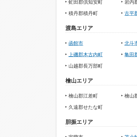
虻田郡倶知安町
岩内
積丹郡積丹町
古平
渡島エリア
函館市
北斗
上磯郡木古内町
亀田
山越郡長万部町
檜山エリア
檜山郡江差町
檜山
久遠郡せたな町
胆振エリア
室蘭市
苫小