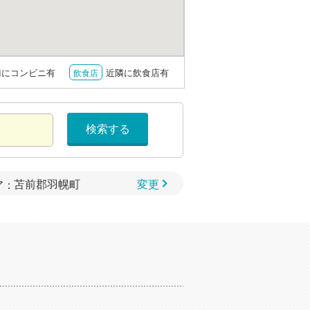
隣にコンビニ有
近隣に飲食店有
飲食店
検索する
変更
ア：