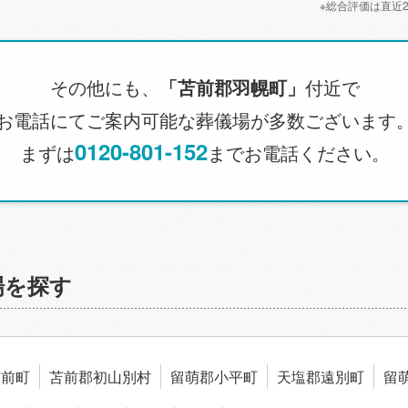
※総合評価は直近
その他にも、
「苫前郡羽幌町」
付近で
お電話にてご案内可能な葬儀場が多数ございます
0120-801-152
まずは
までお電話ください。
場を探す
苫前町
苫前郡初山別村
留萌郡小平町
天塩郡遠別町
留