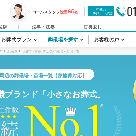
0
葬儀の
65
コールスタッフ
総勢
名！
ご依頼・ご相談
位牌
法事・法要
香典返し
お葬式プラン
葬儀場を探す
お客様の声
す
北海道
苫前郡羽幌町周辺の葬儀場・斎場一覧
周辺の葬儀場・斎場一覧【家族葬対応】
儀ブランド「小さなお葬式」