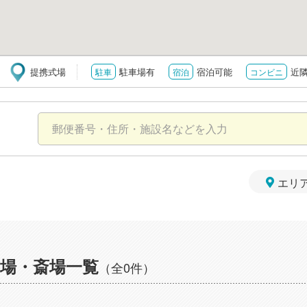
提携式場
駐車場有
宿泊可能
近
駐車
宿泊
コンビニ
エリ
場・斎場一覧
（全0件）