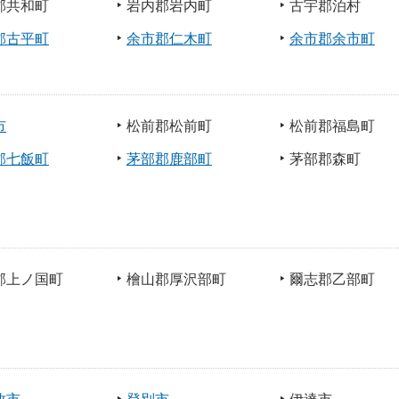
郡共和町
岩内郡岩内町
古宇郡泊村
郡古平町
余市郡仁木町
余市郡余市町
市
松前郡松前町
松前郡福島町
郡七飯町
茅部郡鹿部町
茅部郡森町
郡上ノ国町
檜山郡厚沢部町
爾志郡乙部町
牧市
登別市
伊達市