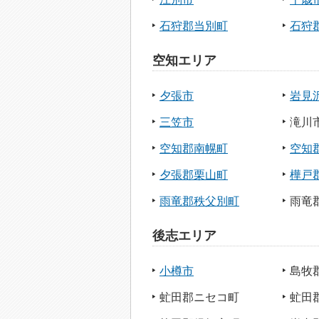
石狩郡当別町
石狩
空知エリア
夕張市
岩見
三笠市
滝川
空知郡南幌町
空知
夕張郡栗山町
樺戸
雨竜郡秩父別町
雨竜
後志エリア
小樽市
島牧
虻田郡ニセコ町
虻田