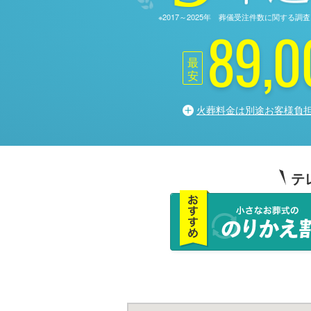
※2017～2025年 葬儀受注件数に関す
89,0
最
安
火葬料金は別途お客様負
テ