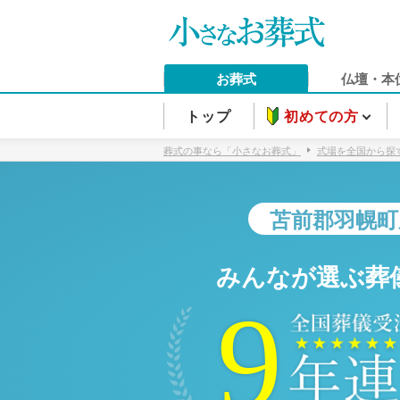
お葬式
仏壇・本
トップ
初めての方
葬式の事なら「小さなお葬式」
式場を全国から探
苫前郡羽幌町
みんなが選ぶ葬
9