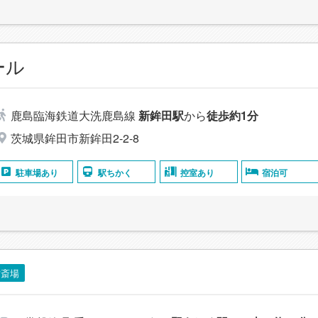
ール
鹿島臨海鉄道大洗鹿島線
新鉾田駅
から
徒歩約1分
茨城県鉾田市新鉾田2-2-8
駐車場あり
駅ちかく
控室あり
宿泊可
営斎場