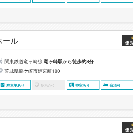
ホール
優
関東鉄道竜ヶ崎線
竜ヶ崎駅
から
徒歩約8分
茨城県龍ケ崎市姫宮町180
駐車場あり
駅ちかく
控室あり
宿泊可
優