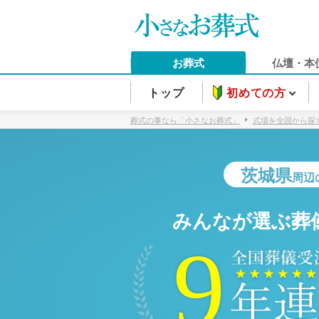
お葬式
仏壇・本
トップ
初めての方
葬式の事なら「小さなお葬式」
式場を全国から探
茨城県
周辺
みんなが選ぶ葬
9