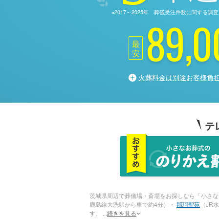
※2017～2025年 葬儀受注件数に関す
89,0
最
安
火葬料金は別途お客様負
テ
茨城県周辺で葬儀場・斎場をお探しなら「小さな
鹿島線大洗駅から車で約4分）・
那珂聖苑
（JR
す。
...
続きを見る