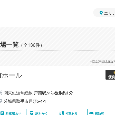
エリ
場一覧
（全136件）
※総合評価は直近
前ホール
優
関東鉄道常総線
戸頭駅
から
徒歩約1分
茨城県取手市戸頭5-4-1
駐車場あり
駅ちかく
控室あり
宿泊可