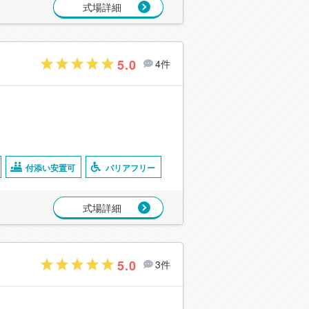
式場詳細
5.0
4件
付添い安置可
バリアフリー
式場詳細
5.0
3件