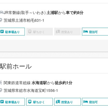
JR常磐線(取手～いわき)
土浦駅
から
車で約8分
茨城県土浦市粕毛631-1
駐車場あり
駅ちかく
控室あり
宿泊可
道駅前ホール
関東鉄道常総線
水海道駅
から
徒歩約1分
茨城県常総市水海道宝町1556-1
駐車場あり
駅ちかく
控室あり
宿泊可