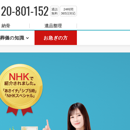
120-801-152
通話
24時間
無料
365日対応
納骨
遺品整理
葬儀の知識
お急ぎの方