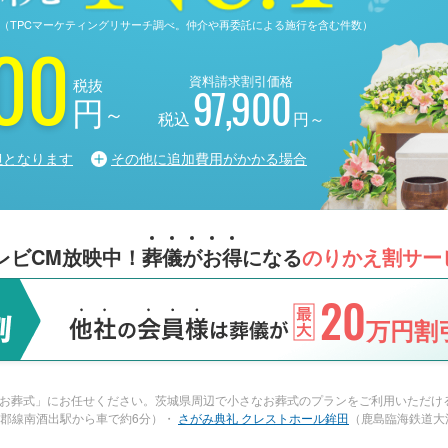
る調査（TPCマーケティングリサーチ調べ。仲介や再委託による施行を含む件数）
00
資料請求割引価格
税抜
97,900
円
～
税込
円～
担となります
その他に追加費用がかかる場合
レビCM放映中！
葬
儀
が
お
得
になる
のりかえ割サー
20
万円割引
お葬式」にお任せください。茨城県周辺で小さなお葬式のプランをご利用いただける
水郡線南酒出駅から車で約6分）・
さがみ典礼 クレストホール鉾田
（鹿島臨海鉄道大