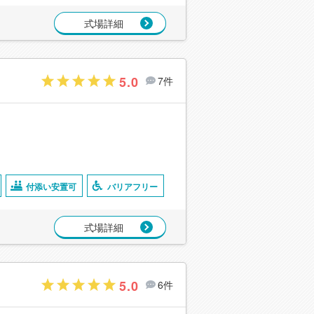
式場詳細
5.0
7件
付添い安置可
バリアフリー
式場詳細
5.0
6件