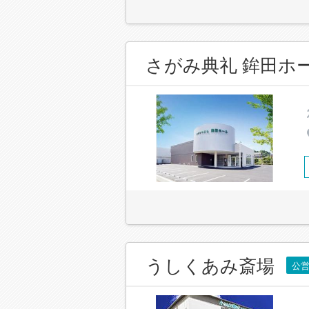
さがみ典礼 鉾田ホ
うしくあみ斎場
公