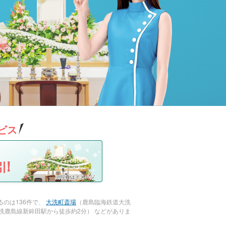
ビス
!
のは136件で、
大洗町斎場
（鹿島臨海鉄道大洗
洗鹿島線新鉾田駅から徒歩約2分） などがありま