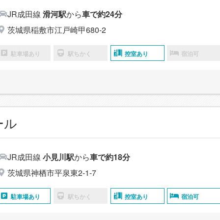
JR成田線
滑河駅
から
車で約24分
茨城県稲敷市江戸崎甲680-2
駐車場あり
駅ちかく
控室あり
宿泊可
ール
JR成田線
小見川駅
から
車で約18分
茨城県神栖市平泉東2-1-7
駐車場あり
駅ちかく
控室あり
宿泊可