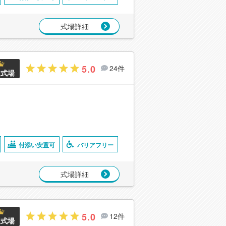
式場詳細
5.0
24件
良式場
付添い安置可
バリアフリー
式場詳細
5.0
12件
良式場