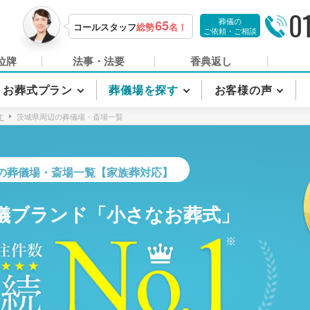
0
葬儀の
65
コールスタッフ
総勢
名！
ご依頼・ご相談
位牌
法事・法要
香典返し
お葬式プラン
葬儀場を探す
お客様の声
す
茨城県周辺の葬儀場・斎場一覧
の葬儀場・斎場一覧【家族葬対応】
儀ブランド「小さなお葬式」