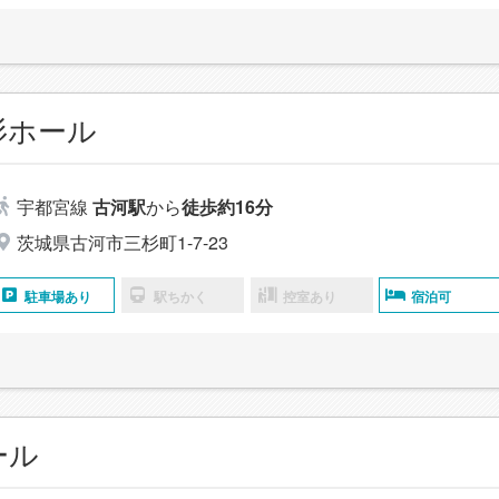
杉ホール
宇都宮線
古河駅
から
徒歩約16分
茨城県古河市三杉町1-7-23
駐車場あり
駅ちかく
控室あり
宿泊可
ール