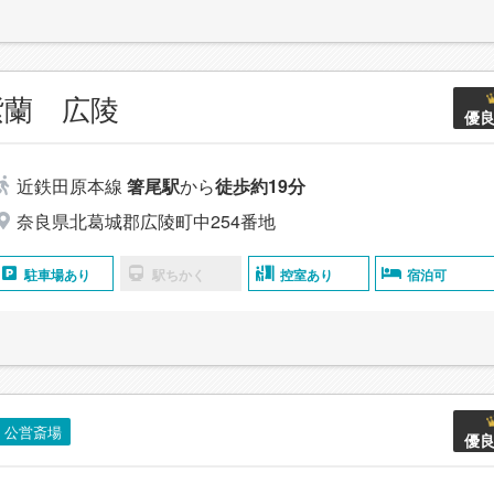
紫蘭 広陵
優
近鉄田原本線
箸尾駅
から
徒歩約19分
奈良県北葛城郡広陵町中254番地
駐車場あり
駅ちかく
控室あり
宿泊可
公営斎場
優