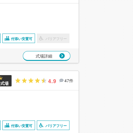
付添い安置可
バリアフリー
式場詳細
4.9
47件
良式場
付添い安置可
バリアフリー