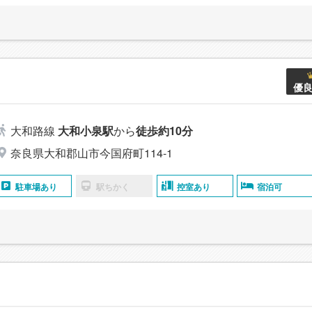
優
大和路線
大和小泉駅
から
徒歩約10分
奈良県大和郡山市今国府町114-1
駐車場あり
駅ちかく
控室あり
宿泊可