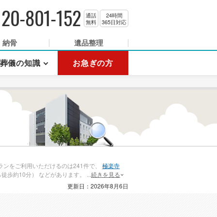
120-801-152
通話
24時間
無料
365日対応
納骨
遺品整理
葬儀の知識
お急ぎの方
ンをご利用いただけるのは241件で、
極楽寺
徒歩約10分） などがあります。
...
続きを見る
更新日：
2026年8月6日