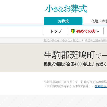
お葬式
仏壇・本
トップ
初めての方
葬式の事なら「小さなお葬式」
式場を全国から探
生駒郡斑鳩町
で
※
提携式場数が全国4,000以上。
お近く
生駒郡斑鳩町（奈良県）で一日葬を行える葬儀場
（大和路線法隆寺駅から車で約4分）・
生駒南ホ