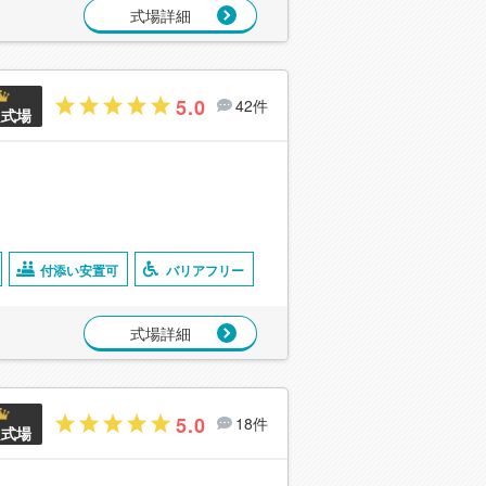
式場詳細
5.0
42件
良式場
付添い安置可
バリアフリー
式場詳細
5.0
18件
良式場