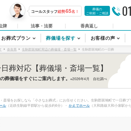
0
葬儀の
65
コールスタッフ
総勢
名！
ご依頼・ご相談
位牌
法事・法要
香典返し
お葬式プラン
葬儀場を探す
お客様の声
す
奈良県
生駒郡斑鳩町周辺の葬儀場・斎場一覧
生駒郡斑鳩町の一日葬
一日葬対応【葬儀場・斎場一覧】
の葬儀場をすぐにご案内します。
※2026年4月 自社調べ
・斎場をお探しなら「小さなお葬式」にお任せください。生駒郡斑鳩町で一日葬プラ
ール
（近鉄生駒線平群駅から徒歩約6分）・
かえでホール
（大和路線大和小泉駅から