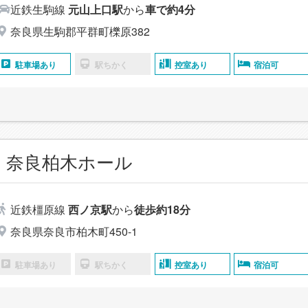
近鉄生駒線
元山上口駅
から
車で約4分
奈良県生駒郡平群町櫟原382
駐車場あり
駅ちかく
控室あり
宿泊可
 奈良柏木ホール
近鉄橿原線
西ノ京駅
から
徒歩約18分
奈良県奈良市柏木町450-1
駐車場あり
駅ちかく
控室あり
宿泊可