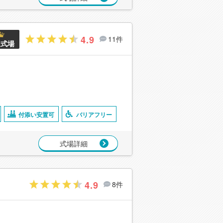
4.9
11件
良式場
付添い安置可
バリアフリー
式場詳細
4.9
8件