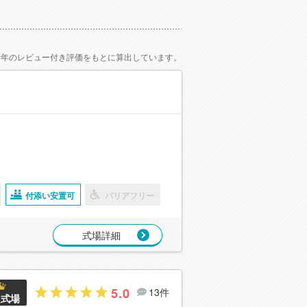
2年のレビュー付き評価をもとに算出しています。
付添い安置可
バリアフリー
式場詳細
5.0
13件
良式場