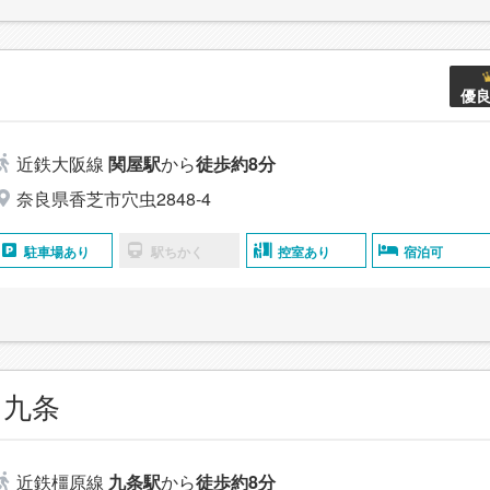
優
近鉄大阪線
関屋駅
から
徒歩約8分
奈良県香芝市穴虫2848‐4
駐車場あり
駅ちかく
控室あり
宿泊可
 九条
近鉄橿原線
九条駅
から
徒歩約8分