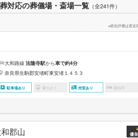
葬対応の葬儀場・斎場一覧
（全241件）
※総合評価は直近
大和路線
法隆寺駅
から
車で約4分
奈良県生駒郡安堵町東安堵１４５３
駐車場あり
駅ちかく
控室あり
宿泊可
大和郡山
優