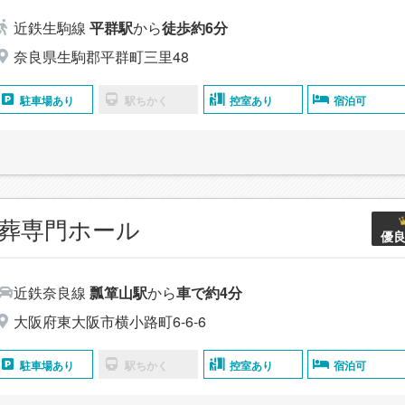
近鉄生駒線
平群駅
から
徒歩約6分
奈良県生駒郡平群町三里48
駐車場あり
駅ちかく
控室あり
宿泊可
葬専門ホール
優
近鉄奈良線
瓢箪山駅
から
車で約4分
大阪府東大阪市横小路町6-6-6
駐車場あり
駅ちかく
控室あり
宿泊可