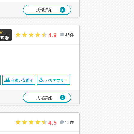
式場詳細
4.9
45件
良式場
付添い安置可
バリアフリー
式場詳細
4.5
18件