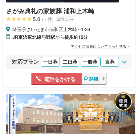
さがみ典礼の家族葬 浦和上木崎
5.0
( - 件)
設立：
---
埼玉県さいたま市浦和区上木崎7-1-36
JR京浜東北線与野駅
から
徒歩約12分
アクセス情報についてもっと見る
対応プラン
一日葬
二日葬
一般葬
直葬
電話をかける
詳細