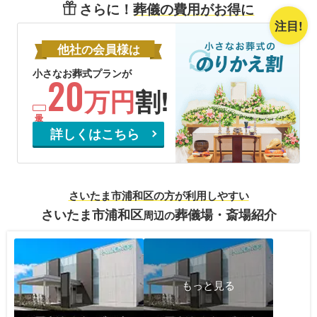
さらに！
葬儀の費用がお得に
注目!
他社
会員様
の
は
小さなお葬式プランが
20
万円
割!
詳しくはこちら
さいたま市浦和区の方が利用しやすい
さいたま市浦和区
葬儀場・斎場紹介
周辺の
もっと見る