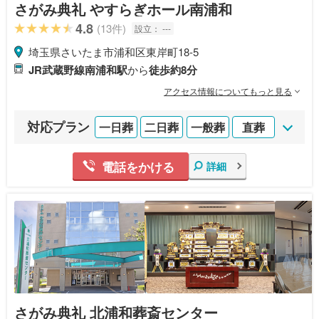
さがみ典礼 やすらぎホール南浦和
4.8
(13件)
設立：
---
埼玉県さいたま市浦和区東岸町18-5
JR武蔵野線南浦和駅
から
徒歩約8分
アクセス情報についてもっと見る
対応プラン
一日葬
二日葬
一般葬
直葬
電話をかける
詳細
さがみ典礼 北浦和葬斎センター