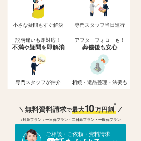
小さな疑問もすぐ解決
専門スタッフ当日進行
説明違いも即対応！
アフターフォローも！
不満
疑問
即解消
葬儀後
安心
や
を
も
専門スタッフが仲介
相続・遺品整理・法要も
10
※
無料資料請求
最大
万円割
で
※対象プラン：一日葬プラン・二日葬プラン・一般葬プラン
ご相談・ご依頼・資料請求