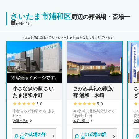
さいたま市浦和区
周辺の葬儀場・斎場一
覧
(全504件)
※総合評価は直近2年のレビュー付き評価をもとに算出しています。
さ
さがみ典礼の家族
小さな森の家 さい
ぎ
葬 浦和上木崎
たま浦和岸町
5.0
5.0
J
JR京浜東北線与野駅から
宇都宮線浦和駅から 徒歩
徒
徒歩約12分
約8分
地
地図で見る
地図で見る
この式場の詳
この式場の詳
細
細