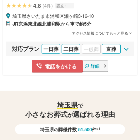
4.8
(4件)
設立：
---
埼玉県さいたま市浦和区瀬ヶ崎3-16-10
JR京浜東北線北浦和駅
から
車で約5分
アクセス情報についてもっと見る
対応プラン
一日葬
二日葬
一般葬
直葬
電話をかける
詳細
埼玉県
で
小さなお葬式
選ばれる理由
が
埼玉県
葬儀件数
51,500
件
※1
の