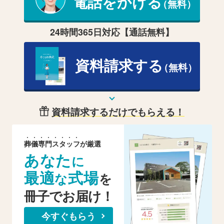
電話をかける
（無料）
24時間365日対応【通話無料】
資料請求する
（無料）
資料請求するだけでもらえる！
葬
儀
専
門
ス
タ
ッ
フ
が厳選
あなた
に
最適
式場
な
を
冊子でお届け！
今すぐもらう