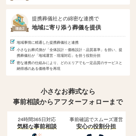
提携葬儀社との綿密な連携で
地域に寄り添う葬儀を提供
地域事情に精通した提携葬儀社と連携
小さなお葬式側が「全体設計・価格設計・品質基準」を担い、提
携葬儀社が「地域運営・現場対応」を担う役割分担
密な連携の仕組みにより、どのエリアでも一定品質のサービスと
納得感のある価格帯を再現
小さなお葬式なら
事前相談からアフターフォローまで
24時間365日対応
事前確認でスムーズ運営
気軽
事前相談
安心
役割分担
な
の