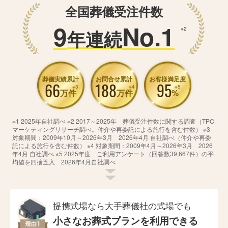
全国葬儀受注件数
9
No.1
※2
年連続
葬儀実績累計
お問合せ累計
お客様満足度
66
188
95
※3
※4
※5
万件
万件
%
※1 2025年自社調べ ※2 2017～2025年 葬儀受注件数に関する調査（TPC
マーケティングリサーチ調べ。仲介や再委託による施行を含む件数） ※3
対象期間：2009年10月～2026年3月 2026年4月 自社調べ（仲介や再委
託による施行を含む件数） ※4 対象期間：2009年4月～2026年3月 2026
年4月 自社調べ ※5 2025年度 ご利用アンケート（回答数39,667件）の平
均値を四捨五入 2026年4月自社調べ
提携式場なら大手葬儀社の式場でも
小さなお葬式プランを利用できる