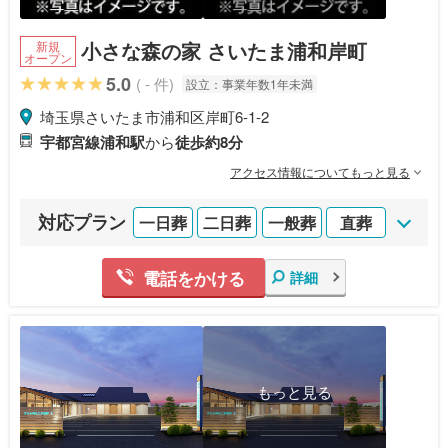
小さな森の家 さいたま浦和岸町
新規
オープン
5.0
( - 件)
設立：
事業年数1年未満
埼玉県さいたま市浦和区岸町6-1-2
宇都宮線浦和駅
から
徒歩約8分
アクセス情報についてもっと見る
対応プラン
一日葬
二日葬
一般葬
直葬
電話をかける
詳細
もっと見る