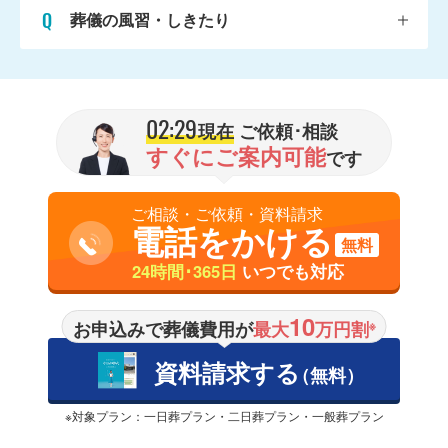
葬儀の風習・しきたり
02:29
現在
ご依頼･相談
すぐにご案内可能
です
ご相談・ご依頼・資料請求
電話をかける
無料
24時間･365日
いつでも対応
10
お申込みで葬儀費用が
最大
万円割
※
資料請求する
（無料）
※対象プラン：一日葬プラン・二日葬プラン・一般葬プラン