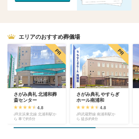
エリアのおすすめ葬儀場
さがみ典礼 北浦和葬
さがみ典礼 やすらぎ
斎センター
ホール南浦和
4.8
4.8
JR京浜東北線 北浦和駅か
JR武蔵野線 南浦和駅か
ら 車で約5分
ら 徒歩約8分