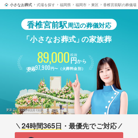
小さなお葬式
式場を探す
福岡県
福岡市
東区
香椎宮前駅の葬儀場
香椎宮前駅
周辺の葬儀対応
「小さなお葬式」
の家族葬
89,000
税抜
円
から
最安
97,900
税込
円〜（火葬料金別）
更新日：
2026年2月13日
24
365
時間
日
・最優先でご対応