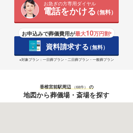
お急ぎの方専用ダイヤル
電話をかける
（無料）
10
お申込みで葬儀費用が
最大
万円割
※
資料請求する
（無料）
※対象プラン：一日葬プラン・二日葬プラン・一般葬プラン
香椎宮前駅
周辺
の
（68件）
地図から葬儀場・斎場を探す