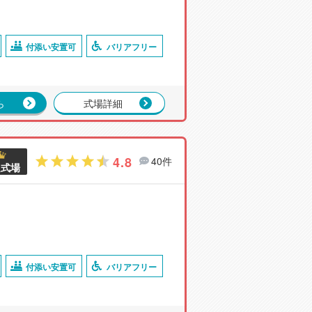
付添い安置可
バリアフリー
ら
式場詳細
4.8
40件
良式場
付添い安置可
バリアフリー