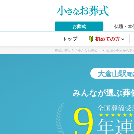
お葬式
仏壇・本
トップ
初めての方
葬式の事なら「小さなお葬式」
式場を全国から探
大倉山駅
周
みんなが選ぶ葬
9