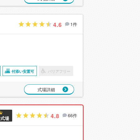
4.6
1件
付添い安置可
バリアフリー
式場詳細
4.8
66件
良式場