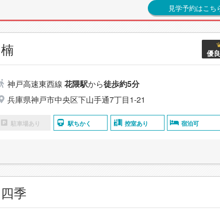
見学予約はこち
 楠
優
神戸高速東西線
花隈駅
から
徒歩約5分
兵庫県神戸市中央区下山手通7丁目1-21
駐車場あり
駅ちかく
控室あり
宿泊可
 四季