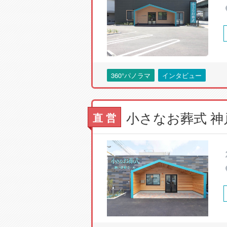
360°パノラマ
インタビュー
小さなお葬式 
直 営