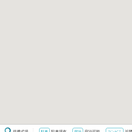
提携式場
駐車場有
宿泊可能
近
駐車
宿泊
コンビニ