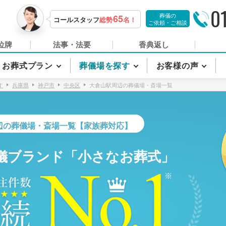
0
葬儀の
65
コールスタッフ
総勢
名！
ご依頼・ご相談
位牌
法事・法要
香典返し
お葬式プラン
葬儀場を探す
お客様の声
す
兵庫県
神戸市
中央区
大倉山駅周辺の葬儀場・斎場一覧
辺の葬儀場・斎場一覧【家族葬対応】
儀ブランド「小さなお葬式」