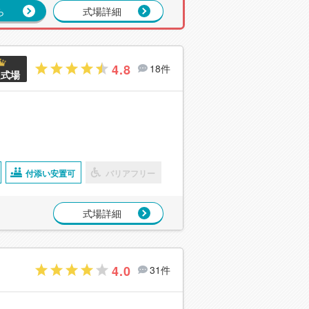
ら
式場詳細
4.8
18件
良式場
付添い安置可
バリアフリー
式場詳細
4.0
31件