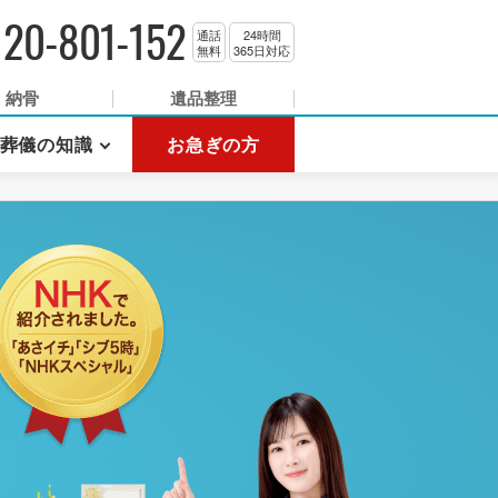
120-801-152
通話
24時間
無料
365日対応
納骨
遺品整理
葬儀の知識
お急ぎの方