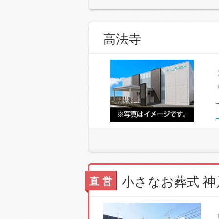
高法寺
小さなお葬式 
直 営