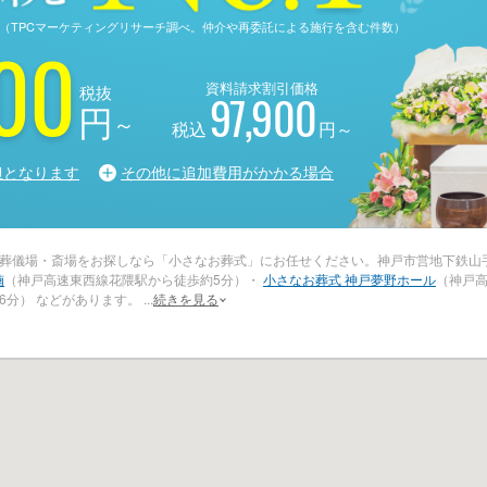
る調査（TPCマーケティングリサーチ調べ。仲介や再委託による施行を含む件数）
00
資料請求割引価格
税抜
97,900
円
～
税込
円～
担となります
その他に追加費用がかかる場合
葬儀場・斎場をお探しなら「小さなお葬式」にお任せください。神戸市営地下鉄山
楠
（神戸高速東西線花隈駅から徒歩約5分）・
小さなお葬式 神戸夢野ホール
（神戸高
6分） などがあります。
...
続きを見る