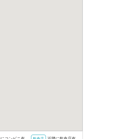
隣にコンビニ有
近隣に飲食店有
飲食店