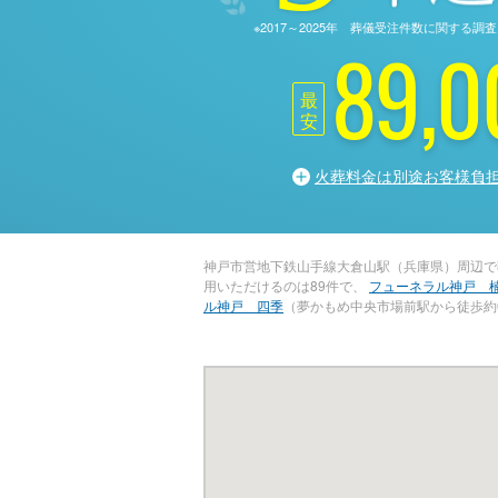
※2017～2025年 葬儀受注件数に関す
89,0
最
安
火葬料金は別途お客様負
神戸市営地下鉄山手線大倉山駅（兵庫県）周辺で
用いただけるのは89件で、
フューネラル神戸 
ル神戸 四季
（夢かもめ中央市場前駅から徒歩約