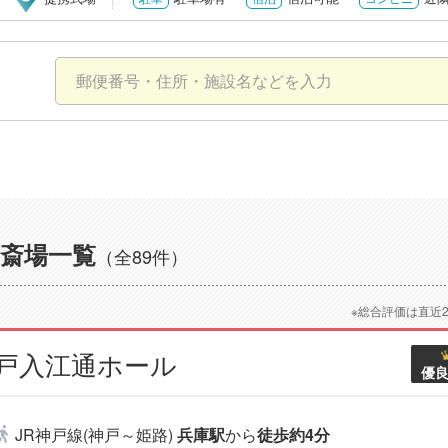
斎場一覧
（全89件）
※総合評価は直近
神戸入江通ホール
優
JR神戸線(神戸～姫路)
兵庫駅
から
徒歩約4分