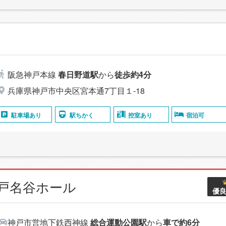
阪急神戸本線
春日野道駅
から
徒歩約4分
兵庫県神戸市中央区宮本通7丁目１-18
駐車場あり
駅ちかく
控室あり
宿泊可
神戸名谷ホール
優
神戸市営地下鉄西神線
総合運動公園駅
から
車で約6分