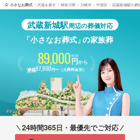
小さなお葬式
式場を探す
神奈川県
川崎市
中原区
武蔵新城駅の葬
武蔵新城駅
周辺の葬儀対応
「小さなお葬式」
の家族葬
89,000
税抜
円
から
最安
97,900
税込
円〜（火葬料金別）
更新日：
2026年4月24日
24
365
時間
日
・最優先でご対応