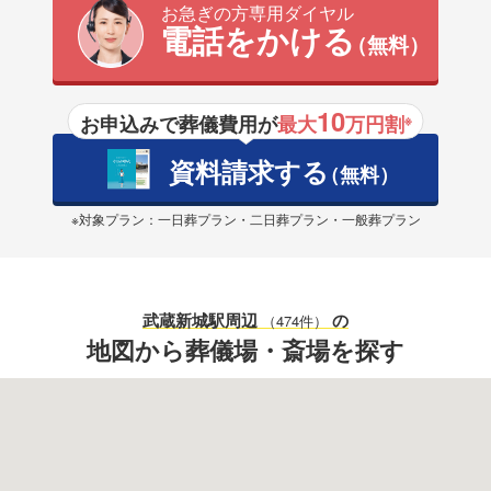
お急ぎの方専用ダイヤル
電話をかける
（無料）
10
お申込みで葬儀費用が
最大
万円割
※
資料請求する
（無料）
※対象プラン：一日葬プラン・二日葬プラン・一般葬プラン
武蔵新城駅
周辺
の
（474件）
地図から葬儀場・斎場を探す